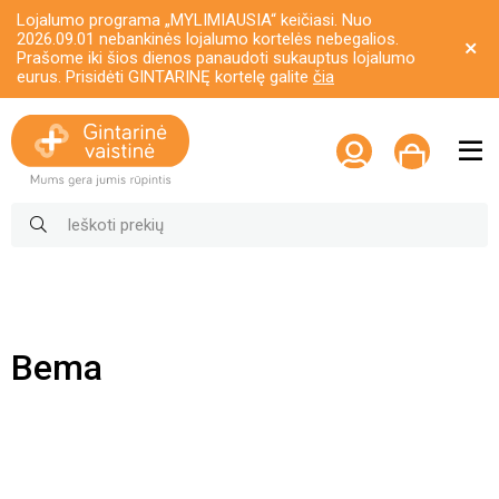
Lojalumo programa „MYLIMIAUSIA“ keičiasi. Nuo
2026.09.01 nebankinės lojalumo kortelės nebegalios.
Prašome iki šios dienos panaudoti sukauptus lojalumo
eurus. Prisidėti GINTARINĘ kortelę galite
čia
Bema