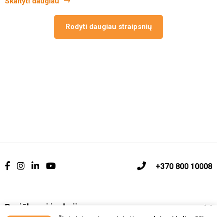
Skaityti daugiau
Rodyti daugiau straipsnių
+370 800 10008
Pasiūlymai ir akcijos