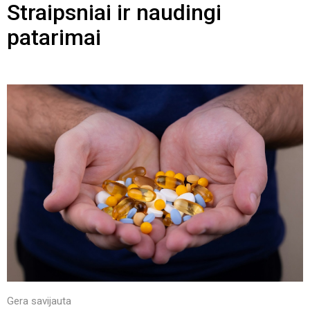
Straipsniai ir naudingi
patarimai
Gera savijauta