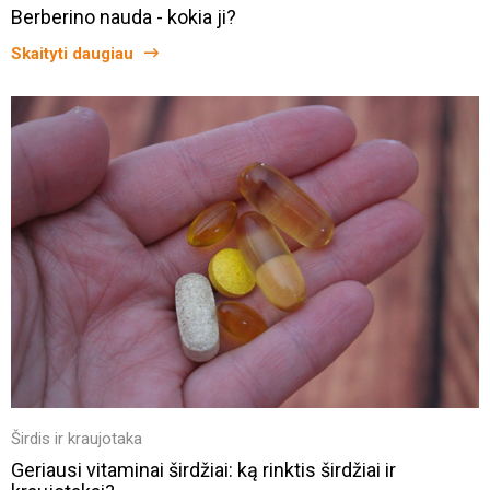
Berberino nauda - kokia ji?
Skaityti daugiau
Širdis ir kraujotaka
Geriausi vitaminai širdžiai: ką rinktis širdžiai ir