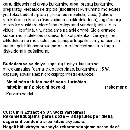
kartų didesnis nei gryno kurkumino arba įprastų kurkumino
preparatų! Riebaluose tirpios (lipofilinės) kurkumino molekulės
yra tokiu būdu įterptos į gliukozės molekulių žiedą (tokios
struktūros cukraus rūšis vadinama ciklodekstrinu), jog išorinėje
jo pusėje susidaro hidrofilinė (mėgstanti vandenį) sritis, o jo
viduje – lipofilinė, t. y. riebalams palanki ertmė. Šioje ertmėje
kurkumino molekulės išsilaiko tol, kol patenka į žarnyną. Ten
ciklodekstrinų molekulės jas transportuoja iki žarnyno sienelių,
kur jos gali būti absorbuojamos, o ciklodekstrinai tuo tarpu
išskaidomi ir pašalinami.
Sudedamosios dalys:
kapsulių turinys: kurkumino
mikrokapsulės (gama-ciklodekstrinas, kurkuminas 15 %);
kapsulių apvalkalas: hidroksipropilmetilceliuliozė.
Maistinės ar kitos medžiagos, turinčios
mitybinį ar fiziologinį poveikį
(r
ekomenduo
Kurkuminoidai
Curcumin Extract 45 Dr. Wolz vartojimas
Rekomenduojama
paros dozė – 3 kapsulės per dieną,
užgeriant vandeniu arba kitais skysčiais.
Negali būti viršyta nurodyta rekomenduojama paros dozė.