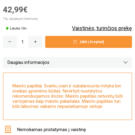
42,99€
Tik užsakant internetu
Vaistinės, turinčios prekę
Likutis 10+
Įdėti į krepšelį
Daugiau informacijos
Maisto papildai. Svarbu įvairi ir subalansuota mityba bei
sveikas gyvenimo būdas. Neviršyti nustatytos
rekomenduojamos dozės. Maisto papildas neturėtų būti
vartojamas kaip maisto pakaitalas. Maisto papildas turi
būti laikomas vaikams nepasiekiamoje vietoje.
Nemokamas pristatymas į vaistinę