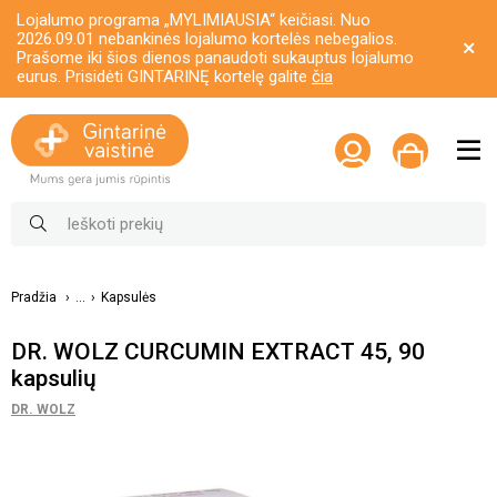
Lojalumo programa „MYLIMIAUSIA“ keičiasi. Nuo
2026.09.01 nebankinės lojalumo kortelės nebegalios.
Prašome iki šios dienos panaudoti sukauptus lojalumo
eurus. Prisidėti GINTARINĘ kortelę galite
čia
Pradžia
...
Kapsulės
DR. WOLZ CURCUMIN EXTRACT 45, 90
kapsulių
DR. WOLZ