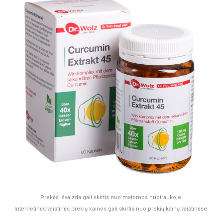
Prekės išvaizda gali skirtis nuo matomos nuotraukoje.
Internetinės vaistinės prekių kainos gali skirtis nuo prekių kainų vaistinėse.