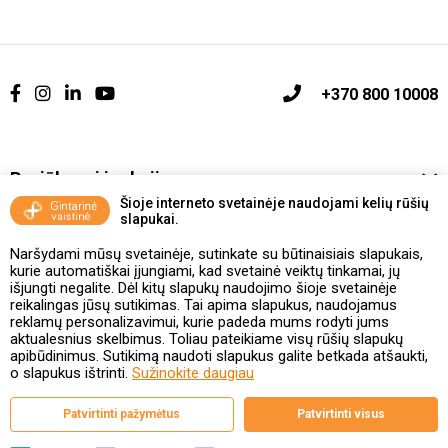
+370 800 10008
Pasiūlymai ir akcijos
Šioje interneto svetainėje naudojami kelių rūšių
slapukai.
Vakcinavimo tvarka ir taisyklės
Naršydami mūsų svetainėje, sutinkate su būtinaisiais slapukais,
Kontaktai ir Karjera
kurie automatiškai įjungiami, kad svetainė veiktų tinkamai, jų
išjungti negalite. Dėl kitų slapukų naudojimo šioje svetainėje
reikalingas jūsų sutikimas. Tai apima slapukus, naudojamus
Taisyklės ir politika
reklamų personalizavimui, kurie padeda mums rodyti jums
aktualesnius skelbimus. Toliau pateikiame visų rūšių slapukų
apibūdinimus. Sutikimą naudoti slapukus galite betkada atšaukti,
o slapukus ištrinti.
Sužinokite daugiau
Valstybinė vaistų kontrolės tarnyba
Patvirtinti pažymėtus
Patvirtinti visus
prie Lietuvos Respublikos sveikatos apsaugos ministerijos
Studentų g. 45A, 08107 Vilnius | +370 5 263 9264
www.vvkt.lt | vvkt@vvkt.lt