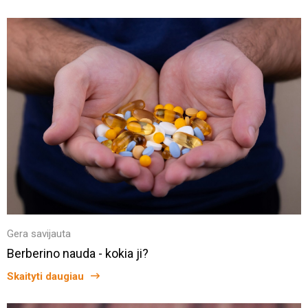
Gera savijauta
Berberino nauda - kokia ji?
Skaityti daugiau