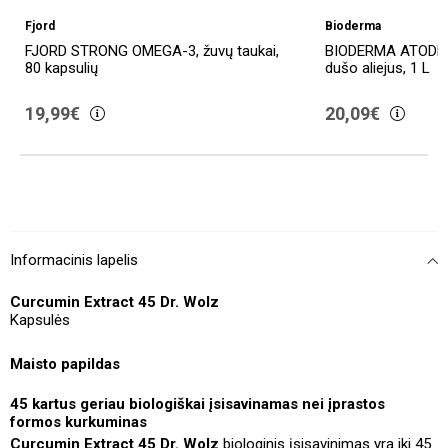
Fjord
Bioderma
FJORD STRONG OMEGA-3, žuvų taukai,
BIODERMA ATODER
80 kapsulių
dušo aliejus, 1 L
19,99€
20,09€
Informacinis lapelis
Curcumin Extract 45 Dr. Wolz
Kapsulės
Maisto papildas
45 kartus geriau biologiškai įsisavinamas nei įprastos
formos kurkuminas
Curcumin Extract 45 Dr. Wolz
biologinis įsisavinimas yra iki 45