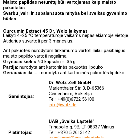
Maisto papildas neturėtų būti vartojamas kaip maisto
pakaitalas.
Svarbu įvairi ir subalansuota mityba bei sveikas gyvenimo
būdas.
Curcumin Extract 45 Dr. Wolz laikymas
Laikyti 4–25 °C temperatūroje vaikams nepasiekiamoje vietoje.
Atidarius suvartoti per 3 mėnesius.
Ant pakuotės nurodytam tinkamumo vartoti laikui pasibaigus
maisto papildo vartoti negalima.
Grynasis kiekis
: 90 kapsulių =
35 g
Partija:
nurodyta ant kartoninės pakuotės lipduko
Geriausias iki ... :
nurodyta ant kartoninės pakuotės lipduko
Dr. Wolz Zell GmbH
Marienthaler Str. 3, D-65366
Geisenheim, Vokietija
Gamintojas:
Tel.: +49(0)6722 56100
info@wolz.de
UAB „Sveika Ląstelė“
Trinapolio g. 9B, LT-08337 Vilnius
Platintojas:
Tel.: +370 5 2613142
uzsakymai
@sveikalastele.lt