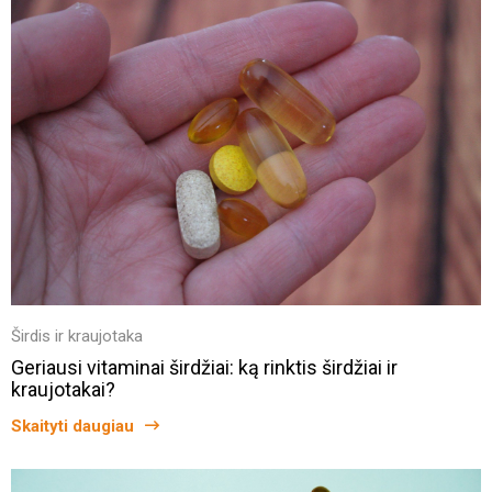
Širdis ir kraujotaka
Geriausi vitaminai širdžiai: ką rinktis širdžiai ir
kraujotakai?
Skaityti daugiau