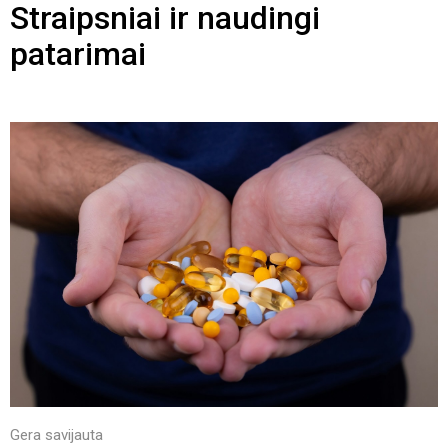
Straipsniai ir naudingi
patarimai
Gera savijauta