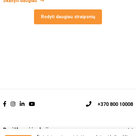
Skaityti daugiau
Rodyti daugiau straipsnių
+370 800 10008
Pasiūlymai ir akcijos