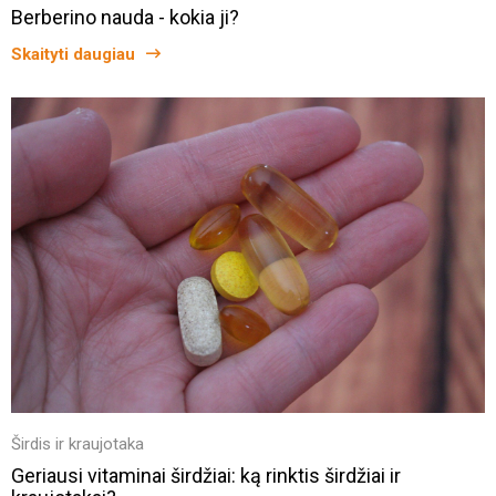
Berberino nauda - kokia ji?
Skaityti daugiau
Širdis ir kraujotaka
Geriausi vitaminai širdžiai: ką rinktis širdžiai ir