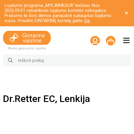
Lojalumo programa „MYLIMIAUSIA“ keičiasi. Nuo
2026.09.01 nebankinės lojalumo kortelės nebegalios.
Prašome iki šios dienos panaudoti sukauptus lojalumo
eurus. Prisidėti GINTARINĘ kortelę galite
čia
Dr.Retter EC, Lenkija