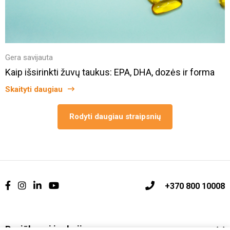
Gera savijauta
Kaip išsirinkti žuvų taukus: EPA, DHA, dozės ir forma
Skaityti daugiau
Rodyti daugiau straipsnių
+370 800 10008
Pasiūlymai ir akcijos