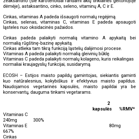
zeaksantino (šie karotenoidai randami akių tinklainės geltonojoje
dėmėje), astaksantino, cinko, seleno, vitaminų A, C ir E.
Cinkas, vitaminas A padeda išsaugoti normalų regėjimą.
Cinkas, selenas, vitaminas C, vitaminas E padeda apsaugoti
ląsteles nuo oksidacinės pažaidos.
Cinkas padeda palaikyti normalią vitamino A apykaitą bei
normalią rūgštinę-bazinę apykaitą.
Cinkas atlieka tam tikrą funkciją ląstelių dalijimosi procese.
Vitaminas A padeda palaikyti normalią gleivinių būklę.
Vitaminas C padeda palaikyti normalų kolageno, kuris reikalingas
normaliai kraujagyslių funkcijai, susidarymą.
ECOSH – Estijos maisto papildų gamintojas, siekiantis gaminti
kuo natūralesnius, kokybiškus ir efektyvius maisto papildus.
Naudojamos vegetarinės kapsulės, maisto papildai yra be
konservantų,
dauguma
tinkami vegetarams.
2
kapsulės
%RMV*
Vitaminas C
240mg
300%
Vitaminas E
80mg
667%
Cinkas