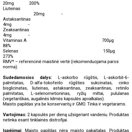
20mg
200%
Liuteinas
20mg
-
Astaksantinas
4mg
-
Zeaksantinas
4mg
-
Vitaminas A
700
μ
g
88%
Selenas
150
μ
g
273%
RMV* – referencinė maistinė vertė (rekomenduojama paros
norma).
Sudedamosios dalys:
L-askorbo rūgštis, L-askorbil-6-
palmitatas, D-alfa-tokoferilo rūgšties sukcinatas, cinko
bisglicinatas, liuteinas, astaksantinas, zeaksantinas, retinilo
palmitatas, L-selenometioninas, ryžių miltai, pululanas
(vegetariškas, augalinės kilmės kapsulės apvalkalas).
Maisto papildas yra be konservantų ir GMO. Tinka ir vegetarams.
Vartojimas:
2 kapsulės per dieną užsigeriant vandeniu. Produktas
netinka esant tinklainės distrofijai.
Įspėjimai:
Maisto papildas nėra maisto pakaitalas. Produktas