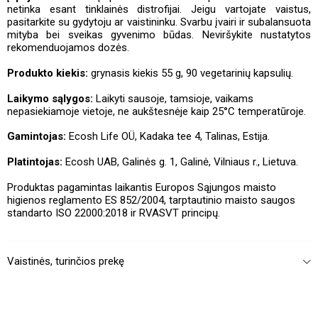
netinka esant tinklainės distrofijai. Jeigu vartojate vaistus,
pasitarkite su gydytoju ar vaistininku. Svarbu įvairi ir subalansuota
mityba bei sveikas gyvenimo būdas. Neviršykite nustatytos
rekomenduojamos dozės.
Produkto kiekis:
grynasis
kiekis
55 g, 90 vegetarinių kapsulių.
Laikymo sąlygos:
Laikyti sausoje, tamsioje, vaikams
nepasiekiamoje vietoje, ne aukštesnėje kaip 25°C temperatūroje.
Gamintojas:
Ecosh Life OÜ, Kadaka tee 4, Talinas, Estija.
Platintojas:
Ecosh UAB, Galinės g. 1, Galinė, Vilniaus r., Lietuva.
Produktas pagamintas laikantis Europos Sąjungos maisto
higienos reglamento ES 852/2004, tarptautinio maisto saugos
standarto ISO 22000:2018 ir RVASVT principų.
Vaistinės, turinčios prekę