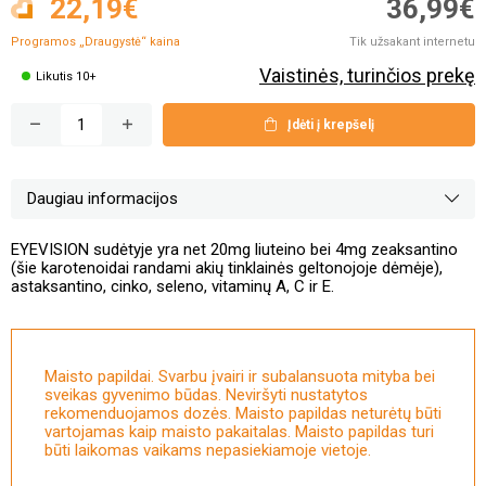
22,19€
36,99€
Programos „Draugystė“
kaina
Tik užsakant internetu
Vaistinės, turinčios prekę
Likutis 10+
Įdėti į krepšelį
Daugiau informacijos
EYEVISION sudėtyje yra net 20mg liuteino bei 4mg zeaksantino
(šie karotenoidai randami akių tinklainės geltonojoje dėmėje),
astaksantino, cinko, seleno, vitaminų A, C ir E.
Maisto papildai. Svarbu įvairi ir subalansuota mityba bei
sveikas gyvenimo būdas. Neviršyti nustatytos
rekomenduojamos dozės. Maisto papildas neturėtų būti
vartojamas kaip maisto pakaitalas. Maisto papildas turi
būti laikomas vaikams nepasiekiamoje vietoje.