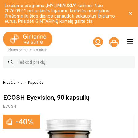
Lojalumo programa „MYLIMIAUSIA“ keičiasi. Nuo
2026.09.01 nebankinės lojalumo kortelės nebegalios.
Prašome iki šios dienos panaudoti sukauptus lojalumo
eurus. Prisidėti GINTARINĘ kortelę galite
čia
Pradžia
...
Kapsulės
ECOSH Eyevision, 90 kapsulių
ECOSH
-40%