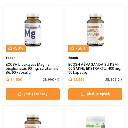
-50%
-50%
Ecosh
Ecosh
ECOSH bioaktyvus Magnis,
ECOSH AŠVAGANDA SU KSM-
bisglicinatas 90 mg, su vitaminu
66 ŠAKNŲ EKSTRAKTU, 400 mg,
B6, 90 kapsulių
90 kapsulių
28,99€
25,10€
14,50€
12,55€
Įdėti į krepšelį
Įdėti į krepšelį