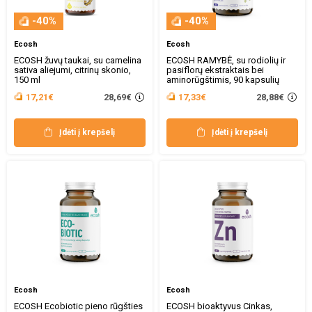
-40%
-40%
Ecosh
Ecosh
ECOSH žuvų taukai, su camelina
ECOSH RAMYBĖ, su rodiolių ir
sativa aliejumi, citrinų skonio,
pasiflorų ekstraktais bei
150 ml
aminorūgštimis, 90 kapsulių
28,69€
28,88€
17,21€
17,33€
Įdėti į krepšelį
Įdėti į krepšelį
Ecosh
Ecosh
ECOSH Ecobiotic pieno rūgšties
ECOSH bioaktyvus Cinkas,