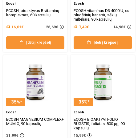
Ecosh
Ecosh
ECOSH, bioaktyvus B vitaminų
ECOSH vitaminas D3 4000IU, su
kompleksas, 60 kapsulių
pluoštinių kanapių sėklų
milteliais, 90 kapsulių
26,69€
14,98€
16,01€
7,49€
Įdėti į krepšelį
Įdėti į krepšelį
-35%*
-35%*
Ecosh
Ecosh
ECOSH MAGNESIUM COMPLEX+
ECOSH BIOAKTYVI FOLIO
MUMIO, 90 kapsulių
RŪGŠTIS, foliatas, 800 µg, 90
kapsulių
31,99€
15,99€