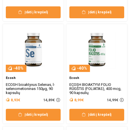
Įdėti į krepšelį
Įdėti į krepšelį
-40%
-40%
Ecosh
Ecosh
ECOSH bioaktyvus Selenas, l-
ECOSH BIOAKTYVI FOLIO
selenometioninas 150μg, 90
RŪGŠTIS (FOLIATAS), 400 mcg,
kapsulių
90 kapsulių
14,89€
14,99€
8,93€
8,99€
Įdėti į krepšelį
Įdėti į krepšelį