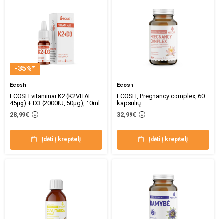
-35%*
Ecosh
Ecosh
ECOSH vitaminai K2 (K2VITAL
ECOSH, Pregnancy complex, 60
45μg) + D3 (2000IU, 50μg), 10ml
kapsulių
28,99€
32,99€
Įdėti į krepšelį
Įdėti į krepšelį