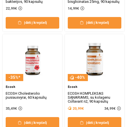
bakterijos, 90 kapsulių
bisglicinatas 25mg, 90 kapsulių
22,99€
14,99€
Įdėti į krepšelį
Įdėti į krepšelį
-35%*
-40%
Ecosh
Ecosh
ECOSH Cholesterolio
ECOSH KOMPLEKSAS
pusiausvyrai, 60 kapsulių
SĄNARIAMS, su kolagenu
Collavant n2, 90 kapsulių
34,99€
35,49€
20,99€
Įdėti į krepšelį
Įdėti į krepšelį