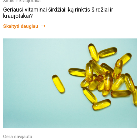
Širdis ir kraujotaka
Geriausi vitaminai širdžiai: ką rinktis širdžiai ir
kraujotakai?
Skaityti daugiau
Gera savijauta