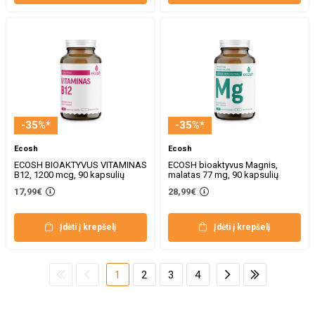
-35%*
-35%*
Ecosh
Ecosh
ECOSH BIOAKTYVUS VITAMINAS
ECOSH bioaktyvus Magnis,
B12, 1200 mcg, 90 kapsulių
malatas 77 mg, 90 kapsulių
17,99€
28,99€
Įdėti į krepšelį
Įdėti į krepšelį
1
2
3
4