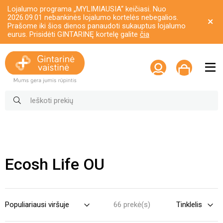
Lojalumo programa „MYLIMIAUSIA“ keičiasi. Nuo
2026.09.01 nebankinės lojalumo kortelės nebegalios.
Prašome iki šios dienos panaudoti sukauptus lojalumo
eurus. Prisidėti GINTARINĘ kortelę galite
čia
Ecosh Life OU
66 prekė(s)