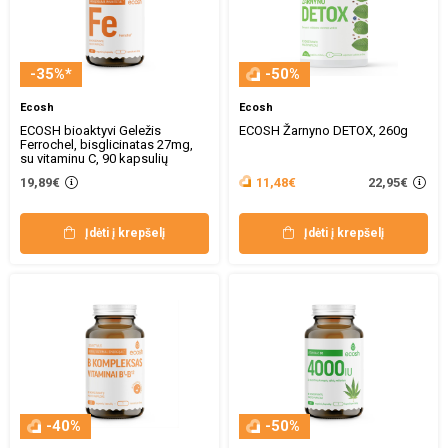
-35%*
-50%
Ecosh
Ecosh
ECOSH bioaktyvi Geležis
ECOSH Žarnyno DETOX, 260g
Ferrochel, bisglicinatas 27mg,
su vitaminu C, 90 kapsulių
22,95€
19,89€
11,48€
Įdėti į krepšelį
Įdėti į krepšelį
-40%
-50%