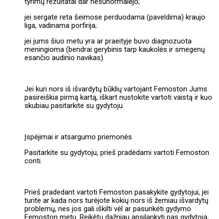
tyrimų rezultatai dar nesunormalėjo;
jei sergate reta šeimose perduodama (paveldima) kraujo
liga, vadinama porfirija;
jei jums šiuo metu yra ar praeityje buvo diagnozuota
meningioma (bendrai gerybinis tarp kaukolės ir smegenų
esančio audinio navikas).
Jei kuri nors iš išvardytų būklių vartojant Femoston Jums
pasireiškia pirmą kartą, iškart nustokite vartoti vaistą ir kuo
skubiau pasitarkite su gydytoju.
Įspėjimai ir atsargumo priemonės
Pasitarkite su gydytoju, prieš pradėdami vartoti Femoston
conti.
Prieš pradedant vartoti Femoston pasakykite gydytojui, jei
turite ar kada nors turėjote kokių nors iš žemiau išvardytų
problemų, nes jos gali iškilti vėl ar pasunkėti gydymo
Femoston metu. Reikėtų dažniau apsilankyti pas gydytoją,