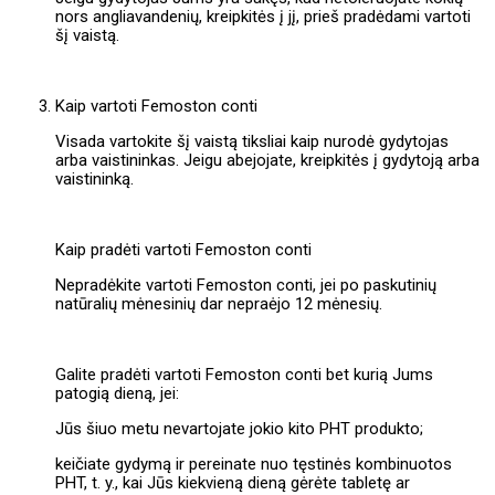
nors angliavandenių, kreipkitės į jį, prieš pradėdami vartoti
šį vaistą.
Kaip vartoti Femoston conti
Visada vartokite šį vaistą tiksliai kaip nurodė gydytojas
arba vaistininkas. Jeigu abejojate, kreipkitės į gydytoją arba
vaistininką.
Kaip pradėti vartoti Femoston conti
Nepradėkite vartoti Femoston conti, jei po paskutinių
natūralių mėnesinių dar nepraėjo 12 mėnesių.
Galite pradėti vartoti Femoston conti bet kurią Jums
patogią dieną, jei:
Jūs šiuo metu nevartojate jokio kito PHT produkto;
keičiate gydymą ir pereinate nuo tęstinės kombinuotos
PHT, t. y., kai Jūs kiekvieną dieną gėrėte tabletę ar