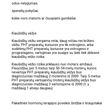
odos nelygumas;
spenelių pokyčiai;
kokie nors matomi ar čiuopiami gumbeliai.
Kiaušidžių vėžys
Kiaušidžių vėžiu sergama retai, daug rečiau nei krūties
vėžiu. PHT preparatų, kuriuose yra tik estrogeno, arba
sudėtinių PHT preparatų, kuriuose yra estrogeno ir
progestageno, vartojimas yra susijęs su šiek tiek didesne
kiaušidžių vėžio rizika.
Kiaušidžių vėžio rizika priklauso nuo moters amžiaus.
Pavyzdžiui, per 5 metus tarp 50‑54 metų moterų, kurios
nevartoja PHT preparatų, kiaušidžių vėžys bus
diagnozuotas maždaug 2 moterims iš 2000. Tarp 5 metus
PHT preparatų vartojančių moterų kiaušidžių vėžys bus
diagnozuotas maždaug 3 vartotojoms iš 2000 (t. y.
maždaug 1 atveju daugiau).
Pakaitinės hormonų terapijos poveikis širdžiai ir kraujotakai