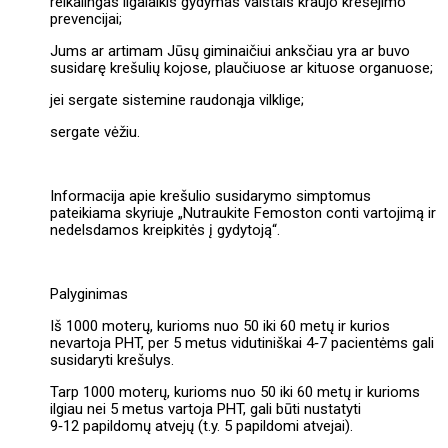
reikalingas ilgalaikis gydymas vaistais kraujo krešėjimo
prevencijai;
Jums ar artimam Jūsų giminaičiui anksčiau yra ar buvo
susidarę krešulių kojose, plaučiuose ar kituose organuose;
jei sergate sistemine raudonąja vilklige;
sergate vėžiu.
Informacija apie krešulio susidarymo simptomus
pateikiama skyriuje „Nutraukite Femoston conti vartojimą ir
nedelsdamos kreipkitės į gydytoją“.
Palyginimas
Iš 1000 moterų, kurioms nuo 50 iki 60 metų ir kurios
nevartoja PHT, per 5 metus vidutiniškai 4‑7 pacientėms gali
susidaryti krešulys.
Tarp 1000 moterų, kurioms nuo 50 iki 60 metų ir kurioms
ilgiau nei 5 metus vartoja PHT, gali būti nustatyti
9‑12 papildomų atvejų (t.y. 5 papildomi atvejai).