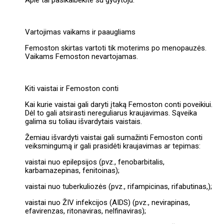
Apie tai pasikalbėkite su gydytoju.
Vartojimas vaikams ir paaugliams
Femoston skirtas vartoti tik moterims po menopauzės.
Vaikams Femoston nevartojamas.
Kiti vaistai ir Femoston conti
Kai kurie vaistai gali daryti įtaką Femoston conti poveikiui.
Dėl to gali atsirasti nereguliarus kraujavimas. Sąveika
galima su toliau išvardytais vaistais.
Žemiau išvardyti vaistai gali sumažinti Femoston conti
veiksmingumą ir gali prasidėti kraujavimas ar tepimas:
vaistai nuo epilepsijos (pvz., fenobarbitalis,
karbamazepinas, fenitoinas);
vaistai nuo tuberkuliozės (pvz., rifampicinas, rifabutinas,);
vaistai nuo ŽIV infekcijos (AIDS) (pvz., nevirapinas,
efavirenzas, ritonaviras, nelfinaviras);