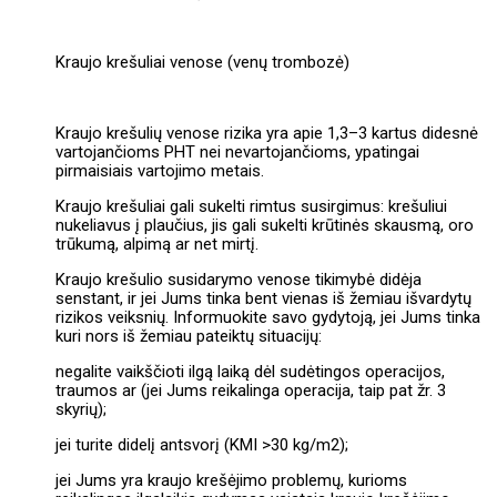
Kraujo krešuliai venose (venų trombozė)
Kraujo krešulių venose rizika yra apie 1,3–3 kartus didesnė
vartojančioms PHT nei nevartojančioms, ypatingai
pirmaisiais vartojimo metais.
Kraujo krešuliai gali sukelti rimtus susirgimus: krešuliui
nukeliavus į plaučius, jis gali sukelti krūtinės skausmą, oro
trūkumą, alpimą ar net mirtį.
Kraujo krešulio susidarymo venose tikimybė didėja
senstant, ir jei Jums tinka bent vienas iš žemiau išvardytų
rizikos veiksnių. Informuokite savo gydytoją, jei Jums tinka
kuri nors iš žemiau pateiktų situacijų:
negalite vaikščioti ilgą laiką dėl sudėtingos operacijos,
traumos ar (jei Jums reikalinga operacija, taip pat žr. 3
skyrių);
jei turite didelį antsvorį (KMI >30 kg/m2);
jei Jums yra kraujo krešėjimo problemų, kurioms