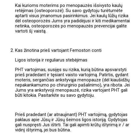
Kai kurioms moterims po menopauzės išsivysto kaulų
retėjimas (osteoporozė). Su savo gydytoju turėtumėte
aptarti visus įmanomus pasirinkimus. Jei kaulų lūžių rizika
dėl osteoporozės Jums yra padidėjusi ir kiti medikamentai
netinka, osteoporozės po menopauzės prevencijai galite
vartoti šį vaistą.
Kas žinotina prieš vartojant Femoston conti
Ligos istorija ir reguliarus stebėjimas
PHT vartojimas, susijęs su rizika, kurią būtina apsvarstyti
prieš pradedant ir tęsiant vaisto vartojimą. Patirtis, gydant
moteris, sergančias ankstyvąja menopauze (dėl kiaušidžių
nepakankamumo po chirurginio pašalinimo), yra ribota. Jei
Jums yra ankstyvoji menopauzė, rizika vartojant PHT gali
būti kitokia. Pasitarkite su savo gydytoju.
Prieš pradedant (ar atnaujinant) PHT vartojimą, gydytojas
paklaus apie Jūsų ir Jūsų šeimos ligos istoriją. Gydytojas
gali nuspręsti Jus ištirti. Tai gali apimti krūtų ištyrimą ir / ar
vidinį ištyrimą, jei bus būtina.