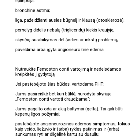
epilepsija;
bronchinė astma;
liga, pažeidžianti ausies būgnelį ir klausą (otosklerozė);
pernelyg didelis riebalų (trigliceridų) kiekis kraujyje;
skysčių susilaikymas dėl širdies ar inkstų problemų;
paveldima arba įgyta angioneurozinė edema.
Nutraukite Femoston conti vartojimą ir nedelsdamos
kreipkitės į gydytoją
Jei pastebėjote šias būkles, vartodama PHT:
Jums pasireiškė bet kuri būklė, nurodyta skyriuje
„Femoston conti vartoti draudžiama“;
Jums pagelto oda ar akių baltymai (gelta). Tai gali būti
kepenų ligos požymiai;
pastebėjote angioneurozinės edemos simptomus, tokius
kaip veido, liežuvio ir (arba) ryklės patinimas ir (arba)
sunkumas ryti ar dilgėlinė kartu su dusuliu;