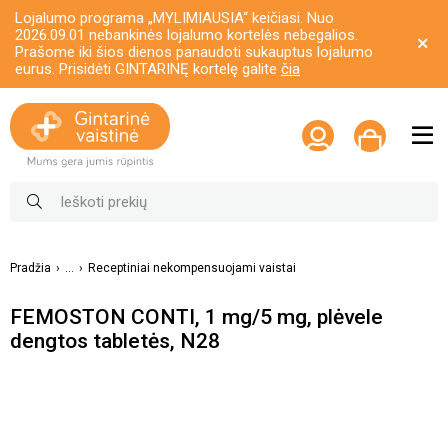
Lojalumo programa „MYLIMIAUSIA“ keičiasi. Nuo
2026.09.01 nebankinės lojalumo kortelės nebegalios.
Prašome iki šios dienos panaudoti sukauptus lojalumo
eurus. Prisidėti GINTARINĘ kortelę galite
čia
Pradžia
...
Receptiniai nekompensuojami vaistai
FEMOSTON CONTI, 1 mg/5 mg, plėvele
dengtos tabletės, N28