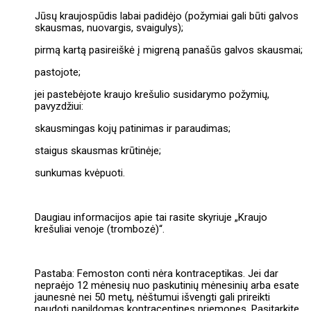
Jūsų kraujospūdis labai padidėjo (požymiai gali būti galvos
skausmas, nuovargis, svaigulys);
pirmą kartą pasireiškė į migreną panašūs galvos skausmai;
pastojote;
jei pastebėjote kraujo krešulio susidarymo požymių,
pavyzdžiui:
skausmingas kojų patinimas ir paraudimas;
staigus skausmas krūtinėje;
sunkumas kvėpuoti.
Daugiau informacijos apie tai rasite skyriuje „Kraujo
krešuliai venoje (trombozė)“.
Pastaba: Femoston conti nėra kontraceptikas. Jei dar
nepraėjo 12 mėnesių nuo paskutinių mėnesinių arba esate
jaunesnė nei 50 metų, nėštumui išvengti gali prireikti
naudoti papildomas kontraceptines priemones. Pasitarkite