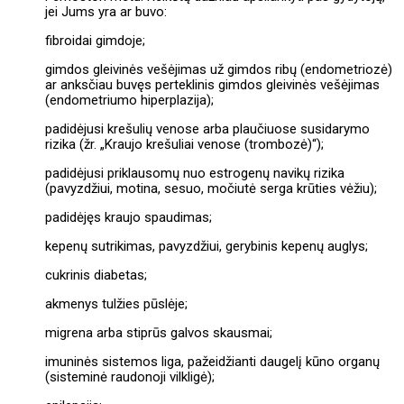
jei Jums yra ar buvo:
fibroidai gimdoje;
gimdos gleivinės vešėjimas už gimdos ribų (endometriozė)
ar anksčiau buvęs perteklinis gimdos gleivinės vešėjimas
(endometriumo hiperplazija);
padidėjusi krešulių venose arba plaučiuose susidarymo
rizika (žr. „Kraujo krešuliai venose (trombozė)“);
padidėjusi priklausomų nuo estrogenų navikų rizika
(pavyzdžiui, motina, sesuo, močiutė serga krūties vėžiu);
padidėjęs kraujo spaudimas;
kepenų sutrikimas, pavyzdžiui, gerybinis kepenų auglys;
cukrinis diabetas;
akmenys tulžies pūslėje;
migrena arba stiprūs galvos skausmai;
imuninės sistemos liga, pažeidžianti daugelį kūno organų
(sisteminė raudonoji vilkligė);