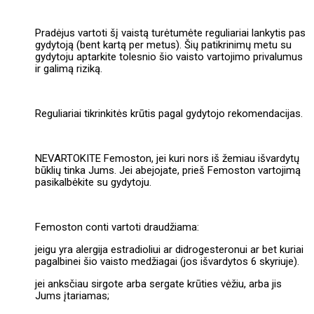
Pradėjus vartoti šį vaistą turėtumėte reguliariai lankytis pas
gydytoją (bent kartą per metus). Šių patikrinimų metu su
gydytoju aptarkite tolesnio šio vaisto vartojimo privalumus
ir galimą riziką.
Reguliariai tikrinkitės krūtis pagal gydytojo rekomendacijas.
NEVARTOKITE Femoston, jei kuri nors iš žemiau išvardytų
būklių tinka Jums. Jei abejojate, prieš Femoston vartojimą
pasikalbėkite su gydytoju.
Femoston conti vartoti draudžiama:
jeigu yra alergija estradioliui ar didrogesteronui ar bet kuriai
pagalbinei šio vaisto medžiagai (jos išvardytos 6 skyriuje).
jei anksčiau sirgote arba sergate krūties vėžiu, arba jis
Jums įtariamas;