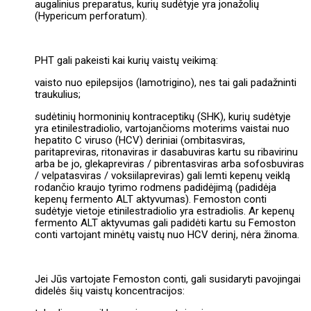
augalinius preparatus, kurių sudėtyje yra jonažolių
(Hypericum perforatum).
PHT gali pakeisti kai kurių vaistų veikimą:
vaisto nuo epilepsijos (lamotrigino), nes tai gali padažninti
traukulius;
sudėtinių hormoninių kontraceptikų (SHK), kurių sudėtyje
yra etinilestradiolio, vartojančioms moterims vaistai nuo
hepatito C viruso (HCV) deriniai (ombitasviras,
paritapreviras, ritonaviras ir dasabuviras kartu su ribavirinu
arba be jo, glekapreviras / pibrentasviras arba sofosbuviras
/ velpatasviras / voksiilapreviras) gali lemti kepenų veiklą
rodančio kraujo tyrimo rodmens padidėjimą (padidėja
kepenų fermento ALT aktyvumas). Femoston conti
sudėtyje vietoje etinilestradiolio yra estradiolis. Ar kepenų
fermento ALT aktyvumas gali padidėti kartu su Femoston
conti vartojant minėtų vaistų nuo HCV derinį, nėra žinoma.
Jei Jūs vartojate Femoston conti, gali susidaryti pavojingai
didelės šių vaistų koncentracijos: