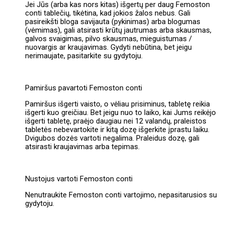
Jei Jūs (arba kas nors kitas) išgertų per daug Femoston
conti tablečių, tikėtina, kad jokios žalos nebus. Gali
pasireikšti bloga savijauta (pykinimas) arba blogumas
(vėmimas), gali atsirasti krūtų jautrumas arba skausmas,
galvos svaigimas, pilvo skausmas, mieguistumas /
nuovargis ar kraujavimas. Gydyti nebūtina, bet jeigu
nerimaujate, pasitarkite su gydytoju.
Pamiršus pavartoti Femoston conti
Pamiršus išgerti vaisto, o vėliau prisiminus, tabletę reikia
išgerti kuo greičiau. Bet jeigu nuo to laiko, kai Jums reikėjo
išgerti tabletę, praėjo daugiau nei 12 valandų, praleistos
tabletės nebevartokite ir kitą dozę išgerkite įprastu laiku.
Dvigubos dozės vartoti negalima. Praleidus dozę, gali
atsirasti kraujavimas arba tepimas.
Nustojus vartoti Femoston conti
Nenutraukite Femoston conti vartojimo, nepasitarusios su
gydytoju.