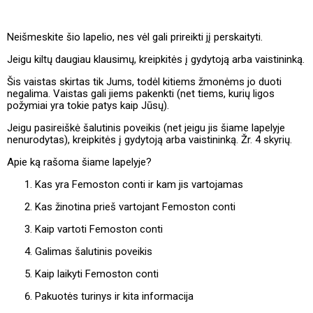
Neišmeskite šio lapelio, nes vėl gali prireikti jį perskaityti.
Jeigu kiltų daugiau klausimų, kreipkitės į gydytoją arba vaistininką.
Šis vaistas skirtas tik Jums, todėl kitiems žmonėms jo duoti
negalima. Vaistas gali jiems pakenkti (net tiems, kurių ligos
požymiai yra tokie patys kaip Jūsų).
Jeigu pasireiškė šalutinis poveikis (net jeigu jis šiame lapelyje
nenurodytas), kreipkitės į gydytoją arba vaistininką. Žr. 4 skyrių.
Apie ką rašoma šiame lapelyje?
Kas yra Femoston conti ir kam jis vartojamas
Kas žinotina prieš vartojant Femoston conti
Kaip vartoti Femoston conti
Galimas šalutinis poveikis
Kaip laikyti Femoston conti
Pakuotės turinys ir kita informacija