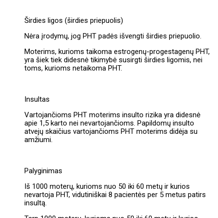
Širdies ligos (širdies priepuolis)
Nėra įrodymų, jog PHT padės išvengti širdies priepuolio.
Moterims, kurioms taikoma estrogenų-progestagenų PHT,
yra šiek tiek didesnė tikimybė susirgti širdies ligomis, nei
toms, kurioms netaikoma PHT.
Insultas
Vartojančioms PHT moterims insulto rizika yra didesnė
apie 1,5 karto nei nevartojančioms. Papildomų insulto
atvejų skaičius vartojančioms PHT moterims didėja su
amžiumi.
Palyginimas
Iš 1000 moterų, kurioms nuo 50 iki 60 metų ir kurios
nevartoja PHT, vidutiniškai 8 pacientės per 5 metus patirs
insultą.