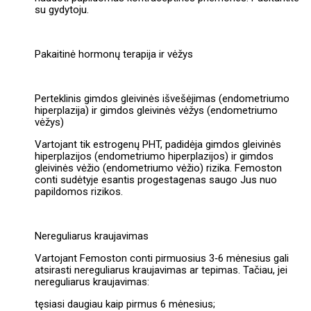
su gydytoju.
Pakaitinė hormonų terapija ir vėžys
Perteklinis gimdos gleivinės išvešėjimas (endometriumo
hiperplazija) ir gimdos gleivinės vėžys (endometriumo
vėžys)
Vartojant tik estrogenų PHT, padidėja gimdos gleivinės
hiperplazijos (endometriumo hiperplazijos) ir gimdos
gleivinės vėžio (endometriumo vėžio) rizika. Femoston
conti sudėtyje esantis progestagenas saugo Jus nuo
papildomos rizikos.
Nereguliarus kraujavimas
Vartojant Femoston conti pirmuosius 3‑6 mėnesius gali
atsirasti nereguliarus kraujavimas ar tepimas. Tačiau, jei
nereguliarus kraujavimas:
tęsiasi daugiau kaip pirmus 6 mėnesius;