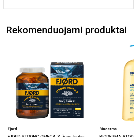
Rekomenduojami produktai
-50%
Bioderma
Ecosh
BIODERMA ATODERM HUILE DE DOUCHE,
ECOSH bioaktyvus 