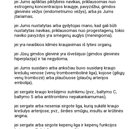
jei Jums aptiktas piktybinis navikas, priklausomas nuo
estrogenų koncentracijos kraujyje, pavyzdžiui, gimdos
gleivinės vėžys (endometriumo vėžys), arba jis Jums
įtariamas;
jei Jums nustatytas arba gydytojas mano, kad gali būti
nustatytas navikas, priklausomas nuo progestagenų; tokio
naviko pavyzdys yra smegenų auglys (meningioma);
jei yra neaiškios kilmės kraujavimas iš lyties organų;
jei Jūsų gimdos gleivinė yra išvešėjusi (gimdos gleivinės
hiperplazija) ir tai negydoma;
jei Jums susidaro arba anksčiau buvo susidarę kraujo
krešulių venose (venų tromboembolinė liga), kojose (giliųjų
venų trombozė) arba plaučiuose (plaučių arterijos
embolija);
jei sergate kraujo krešėjimo sutrikimu (pvz., baltymo C,
baltymo S arba antitrombino nepakankamumas);
jei sergate arba neseniai sirgote liga, kurią sukėlė kraujo
krešulys arterijose, pvz., širdies smūgiu, insultu ar krūtinės
angina;
jei sergate arba sirgote kepenų liga ir kepenų funkcijos