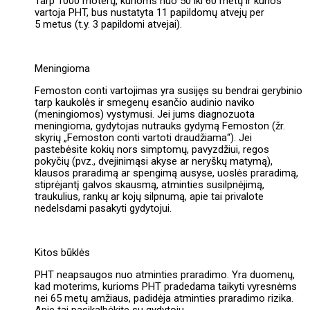
Tarp 1000 moterų, kurioms nuo 50 iki 60 metų ir kurios
vartoja PHT, bus nustatyta 11 papildomų atvejų per
5 metus (t.y. 3 papildomi atvejai).
Meningioma
Femoston conti vartojimas yra susijęs su bendrai gerybinio
tarp kaukolės ir smegenų esančio audinio naviko
(meningiomos) vystymusi. Jei jums diagnozuota
meningioma, gydytojas nutrauks gydymą Femoston (žr.
skyrių „Femoston conti vartoti draudžiama“). Jei
pastebėsite kokių nors simptomų, pavyzdžiui, regos
pokyčių (pvz., dvejinimąsi akyse ar neryškų matymą),
klausos praradimą ar spengimą ausyse, uoslės praradimą,
stiprėjantį galvos skausmą, atminties susilpnėjimą,
traukulius, rankų ar kojų silpnumą, apie tai privalote
nedelsdami pasakyti gydytojui.
Kitos būklės
PHT neapsaugos nuo atminties praradimo. Yra duomenų,
kad moterims, kurioms PHT pradedama taikyti vyresnėms
nei 65 metų amžiaus, padidėja atminties praradimo rizika.