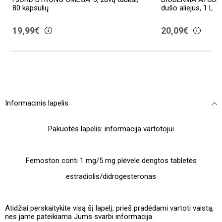
dušo aliejus, 1 L
90 mg, su vitaminu
20,09€
14,50€
11.11111111111111%
Informacinis lapelis
Pakuotės lapelis: informacija vartotojui
Femoston conti 1 mg/5 mg plėvele dengtos tabletės
estradiolis/didrogesteronas
Atidžiai perskaitykite visą šį lapelį, prieš pradėdami vartoti vaistą,
nes jame pateikiama Jums svarbi informacija.