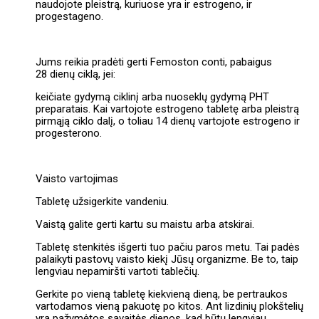
naudojote pleistrą, kuriuose yra ir estrogeno, ir
progestageno.
Jums reikia pradėti gerti Femoston conti, pabaigus
28 dienų ciklą, jei:
keičiate gydymą ciklinį arba nuoseklų gydymą PHT
preparatais. Kai vartojote estrogeno tabletę arba pleistrą
pirmąją ciklo dalį, o toliau 14 dienų vartojote estrogeno ir
progesterono.
Vaisto vartojimas
Tabletę užsigerkite vandeniu.
Vaistą galite gerti kartu su maistu arba atskirai.
Tabletę stenkitės išgerti tuo pačiu paros metu. Tai padės
palaikyti pastovų vaisto kiekį Jūsų organizme. Be to, taip
lengviau nepamiršti vartoti tablečių.
Gerkite po vieną tabletę kiekvieną dieną, be pertraukos
vartodamos vieną pakuotę po kitos. Ant lizdinių plokštelių
yra pažymėtos savaitės dienos, kad būtų lengviau