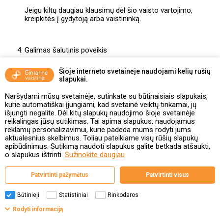
Jeigu kiltų daugiau klausimų dėl šio vaisto vartojimo,
kreipkitės į gydytoją arba vaistininką.
Galimas šalutinis poveikis
Šis vaistas, kaip ir visi kiti, gali sukelti šalutinį poveikį, nors
Šioje interneto svetainėje naudojami kelių rūšių
jis pasireiškia ne visiems žmonėms.
slapukai.
Naršydami mūsų svetainėje, sutinkate su būtinaisiais slapukais,
kurie automatiškai įjungiami, kad svetainė veiktų tinkamai, jų
Yra duomenų, kad toliau išvardytos ligos dažniau
išjungti negalite. Dėl kitų slapukų naudojimo šioje svetainėje
pasireiškia moterims, vartojančioms PHT, nei toms, kurios
reikalingas jūsų sutikimas. Tai apima slapukus, naudojamus
PHT nevartoja:
reklamų personalizavimui, kurie padeda mums rodyti jums
aktualesnius skelbimus. Toliau pateikiame visų rūšių slapukų
krūties vėžys;
apibūdinimus. Sutikimą naudoti slapukus galite betkada atšaukti,
perteklinis gimdos gleivinės išvešėjimas ar gimdos
o slapukus ištrinti.
Sužinokite daugiau
gleivinės vėžys (endometriumo hiperplazija arba vėžys);
Patvirtinti pažymėtus
Patvirtinti visus
kiaušidžių vėžys;
kraujo krešuliai kojų ar plaučių venose (venų
Būtinieji
Statistiniai
Rinkodaros
tromboembolija);
Rodyti informaciją
širdies liga;