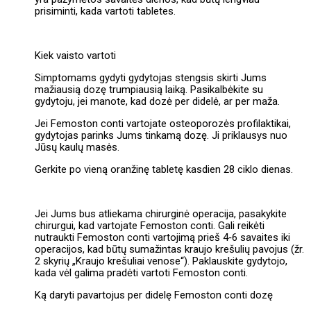
prisiminti, kada vartoti tabletes.
Kiek vaisto vartoti
Simptomams gydyti gydytojas stengsis skirti Jums
mažiausią dozę trumpiausią laiką. Pasikalbėkite su
gydytoju, jei manote, kad dozė per didelė, ar per maža.
Jei Femoston conti vartojate osteoporozės profilaktikai,
gydytojas parinks Jums tinkamą dozę. Ji priklausys nuo
Jūsų kaulų masės.
Gerkite po vieną oranžinę tabletę kasdien 28 ciklo dienas.
Jei Jums bus atliekama chirurginė operacija, pasakykite
chirurgui, kad vartojate Femoston conti. Gali reikėti
nutraukti Femoston conti vartojimą prieš 4‑6 savaites iki
operacijos, kad būtų sumažintas kraujo krešulių pavojus (žr.
2 skyrių „Kraujo krešuliai venose“). Paklauskite gydytojo,
kada vėl galima pradėti vartoti Femoston conti.
Ką daryti pavartojus per didelę Femoston conti dozę