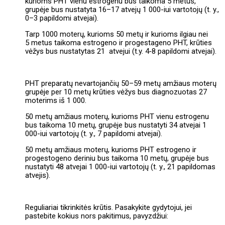
kurioms PHT vienu estrogenu bus taikoma 5 metus,
grupėje bus nustatyta 16–17 atvejų 1 000-iui vartotojų (t. y.,
0–3 papildomi atvejai).
Tarp 1000 moterų, kurioms 50 metų ir kurioms ilgiau nei
5 metus taikoma estrogeno ir progestageno PHT, krūties
vėžys bus nustatytas 21 atvejui (t.y. 4‑8 papildomi atvejai).
PHT preparatų nevartojančių 50–59 metų amžiaus moterų
grupėje per 10 metų krūties vėžys bus diagnozuotas 27
moterims iš 1 000.
50 metų amžiaus moterų, kurioms PHT vienu estrogenu
bus taikoma 10 metų, grupėje bus nustatyti 34 atvejai 1
000-iui vartotojų (t. y., 7 papildomi atvejai).
50 metų amžiaus moterų, kurioms PHT estrogeno ir
progestogeno deriniu bus taikoma 10 metų, grupėje bus
nustatyti 48 atvejai 1 000-iui vartotojų (t. y., 21 papildomas
atvejis).
Reguliariai tikrinkitės krūtis. Pasakykite gydytojui, jei
pastebite kokius nors pakitimus, pavyzdžiui: