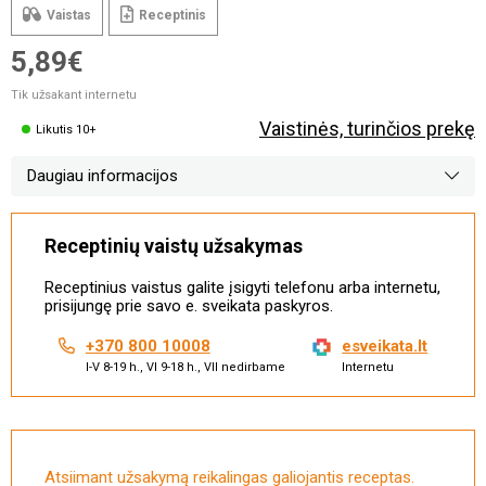
Vaistas
Receptinis
5,89€
Tik užsakant internetu
Vaistinės, turinčios prekę
Likutis 10+
Daugiau informacijos
Receptinių vaistų užsakymas
Receptinius vaistus galite įsigyti telefonu arba internetu,
prisijungę prie savo e. sveikata paskyros.
+370 800 10008
esveikata.lt
I-V 8-19 h., VI 9-18 h., VII nedirbame
Internetu
Atsiimant užsakymą reikalingas galiojantis receptas.