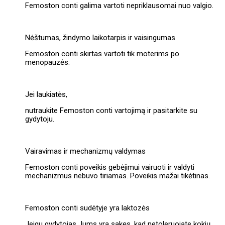
Femoston conti galima vartoti nepriklausomai nuo valgio.
Nėštumas, žindymo laikotarpis ir vaisingumas
Femoston conti skirtas vartoti tik moterims po
menopauzės.
Jei laukiatės,
nutraukite Femoston conti vartojimą ir pasitarkite su
gydytoju.
Vairavimas ir mechanizmų valdymas
Femoston conti poveikis gebėjimui vairuoti ir valdyti
mechanizmus nebuvo tiriamas. Poveikis mažai tikėtinas.
Femoston conti sudėtyje yra laktozės
Jeigu gydytojas Jums yra sakęs, kad netoleruojate kokių