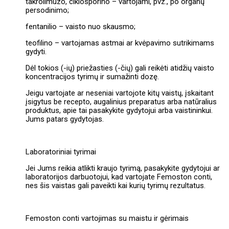
takrolimuzo, ciklosporino – vartojami, pvz., po organų
persodinimo;
fentanilio – vaisto nuo skausmo;
teofilino – vartojamas astmai ar kvėpavimo sutrikimams
gydyti.
Dėl tokios (-ių) priežasties (-čių) gali reikėti atidžių vaisto
koncentracijos tyrimų ir sumažinti dozę.
Jeigu vartojate ar neseniai vartojote kitų vaistų, įskaitant
įsigytus be recepto, augalinius preparatus arba natūralius
produktus, apie tai pasakykite gydytojui arba vaistininkui.
Jums patars gydytojas.
Laboratoriniai tyrimai
Jei Jums reikia atlikti kraujo tyrimą, pasakykite gydytojui ar
laboratorijos darbuotojui, kad vartojate Femoston conti,
nes šis vaistas gali paveikti kai kurių tyrimų rezultatus.
Femoston conti vartojimas su maistu ir gėrimais