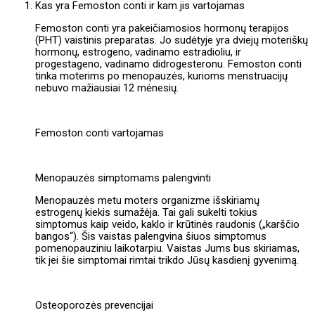
Kas yra Femoston conti ir kam jis vartojamas
Femoston conti yra pakeičiamosios hormonų terapijos
(PHT) vaistinis preparatas. Jo sudėtyje yra dviejų moteriškų
hormonų, estrogeno, vadinamo estradioliu, ir
progestageno, vadinamo didrogesteronu. Femoston conti
tinka moterims po menopauzės, kurioms menstruacijų
nebuvo mažiausiai 12 mėnesių.
Femoston conti vartojamas
Menopauzės simptomams palengvinti
Menopauzės metu moters organizme išskiriamų
estrogenų kiekis sumažėja. Tai gali sukelti tokius
simptomus kaip veido, kaklo ir krūtinės raudonis („karščio
bangos“). Šis vaistas palengvina šiuos simptomus
pomenopauziniu laikotarpiu. Vaistas Jums bus skiriamas,
tik jei šie simptomai rimtai trikdo Jūsų kasdienį gyvenimą.
Osteoporozės prevencijai