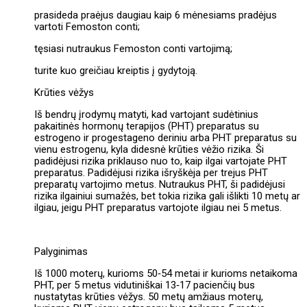
prasideda praėjus daugiau kaip 6 mėnesiams pradėjus
vartoti Femoston conti;
tęsiasi nutraukus Femoston conti vartojimą;
turite kuo greičiau kreiptis į gydytoją.
Krūties vėžys
Iš bendrų įrodymų matyti, kad vartojant sudėtinius
pakaitinės hormonų terapijos (PHT) preparatus su
estrogeno ir progestageno deriniu arba PHT preparatus su
vienu estrogenu, kyla didesnė krūties vėžio rizika. Ši
padidėjusi rizika priklauso nuo to, kaip ilgai vartojate PHT
preparatus. Padidėjusi rizika išryškėja per trejus PHT
preparatų vartojimo metus. Nutraukus PHT, ši padidėjusi
rizika ilgainiui sumažės, bet tokia rizika gali išlikti 10 metų ar
ilgiau, jeigu PHT preparatus vartojote ilgiau nei 5 metus.
Palyginimas
Iš 1000 moterų, kurioms 50‑54 metai ir kurioms netaikoma
PHT, per 5 metus vidutiniškai 13‑17 pacienčių bus
nustatytas krūties vėžys. 50 metų amžiaus moterų,