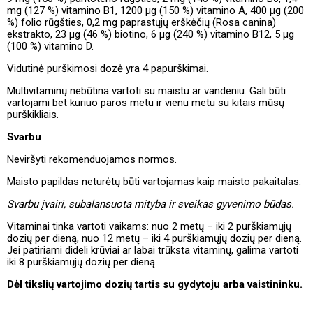
mg (127 %) vitamino B1, 1200 µg (150 %) vitamino A, 400 µg (200
%) folio rūgšties, 0,2 mg paprastųjų erškėčių (Rosa canina)
ekstrakto, 23 µg (46 %) biotino, 6 µg (240 %) vitamino B12, 5 µg
(100 %) vitamino D.
Vidutinė purškimosi dozė yra 4 papurškimai.
Multivitaminų nebūtina vartoti su maistu ar vandeniu. Gali būti
vartojami bet kuriuo paros metu ir vienu metu su kitais mūsų
purškikliais.
Svarbu
Neviršyti rekomenduojamos normos.
Maisto papildas neturėtų būti vartojamas kaip maisto pakaitalas.
Svarbu įvairi, subalansuota mityba ir sveikas gyvenimo būdas.
Vitaminai tinka vartoti vaikams: nuo 2 metų – iki 2 purškiamųjų
dozių per dieną, nuo 12 metų – iki 4 purškiamųjų dozių per dieną.
Jei patiriami dideli krūviai ar labai trūksta vitaminų, galima vartoti
iki 8 purškiamųjų dozių per dieną.
Dėl tikslių vartojimo dozių tartis su gydytoju arba vaistininku.