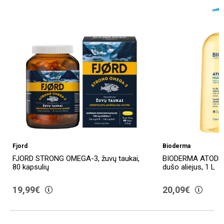
Fjord
Bioderma
FJORD STRONG OMEGA-3, žuvų taukai,
BIODERMA ATODER
80 kapsulių
dušo aliejus, 1 L
19,99€
20,09€