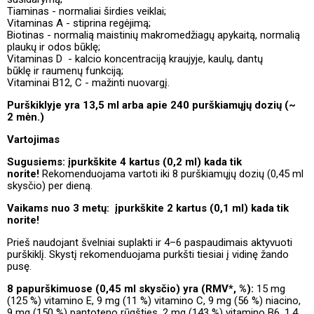
Tiaminas - normaliai širdies veiklai;
Vitaminas A - stiprina regėjimą;
Biotinas - normalią maistinių makromedžiagų apykaitą, normalią
plaukų ir odos būklę;
Vitaminas D - kalcio koncentraciją kraujyje, kaulų, dantų
būklę ir raumenų funkciją;
Vitaminai B12, C - mažinti nuovargį.
Purškiklyje yra 13,5 ml arba apie 240 purškiamųjų dozių (~
2 mėn.)
Vartojimas
Sugusiems: įpurkškite 4 kartus (0,2 ml) kada tik
norite!
Rekomenduojama vartoti iki 8 purškiamųjų dozių (0,45 ml
skysčio) per dieną.
Vaikams nuo 3 metų: įpurkškite 2 kartus (0,1 ml) kada tik
norite!
Prieš naudojant švelniai suplakti ir 4–6 paspaudimais aktyvuoti
purškiklį. Skystį rekomenduojama purkšti tiesiai į vidinę žando
pusę.
8 papurškimuose (0,45 ml skysčio) yra (RMV*, %):
15 mg
(125 %) vitamino E, 9 mg (11 %) vitamino C, 9 mg (56 %) niacino,
9 mg (150 %) pantoteno rūgšties, 2 mg (143 %) vitamino B6, 1,4