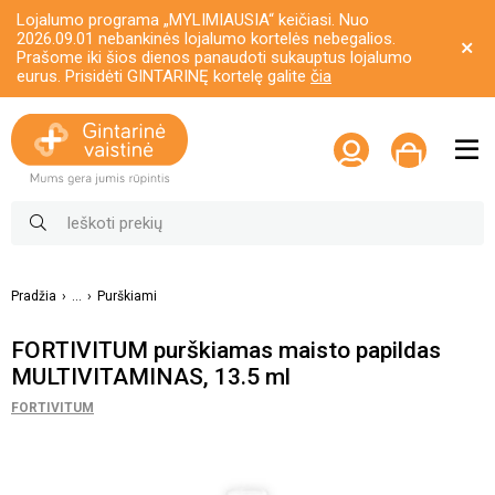
Lojalumo programa „MYLIMIAUSIA“ keičiasi. Nuo
2026.09.01 nebankinės lojalumo kortelės nebegalios.
Prašome iki šios dienos panaudoti sukauptus lojalumo
eurus. Prisidėti GINTARINĘ kortelę galite
čia
Pradžia
...
Purškiami
FORTIVITUM purškiamas maisto papildas
MULTIVITAMINAS, 13.5 ml
FORTIVITUM