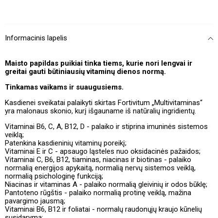
Informacinis lapelis
Maisto papildas puikiai tinka tiems, kurie nori lengvai ir
greitai gauti būtiniausių vitaminų dienos normą.
Tinkamas vaikams ir suaugusiems.
Kasdienei sveikatai palaikyti skirtas Fortivitum „Multivitaminas“
yra malonaus skonio, kurį išgauname iš natūralių ingridientų.
Vitaminai B6, C, A, B12, D - palaiko ir stiprina imuninės sistemos
veiklą;
Patenkina kasdieninių vitaminų poreikį;
Vitaminai E ir C - apsaugo ląsteles nuo oksidacinės pažaidos;
Vitaminai C, B6, B12, tiaminas, niacinas ir biotinas - palaiko
normalią energijos apykaitą, normalią nervų sistemos veiklą,
normalią psichologinę funkciją;
Niacinas ir vitaminas A - palaiko normalią gleivinių ir odos būklę;
Pantoteno rūgštis - palaiko normalią protinę veiklą, mažina
pavargimo jausmą;
Vitaminai B6, B12 ir foliatai - normalų raudonųjų kraujo kūnelių
susidarymą;