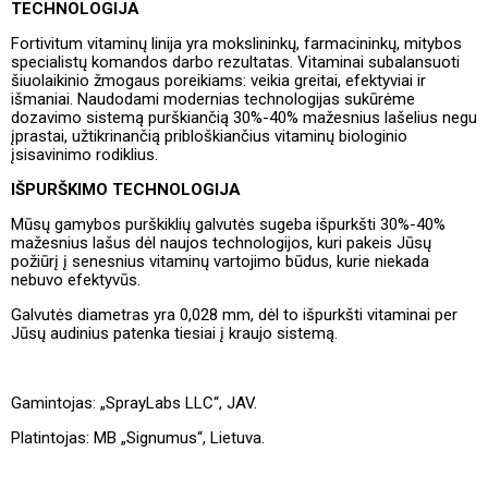
TECHNOLOGIJA
Fortivitum vitaminų linija yra mokslininkų, farmacininkų, mitybos
specialistų komandos darbo rezultatas. Vitaminai subalansuoti
šiuolaikinio žmogaus poreikiams: veikia greitai, efektyviai ir
išmaniai. Naudodami modernias technologijas sukūrėme
dozavimo sistemą purškiančią 30%-40% mažesnius lašelius negu
įprastai, užtikrinančią pribloškiančius vitaminų biologinio
įsisavinimo rodiklius.
IŠPURŠKIMO TECHNOLOGIJA
Mūsų gamybos purškiklių galvutės sugeba išpurkšti 30%-40%
mažesnius lašus dėl naujos technologijos, kuri pakeis Jūsų
požiūrį į senesnius vitaminų vartojimo būdus, kurie niekada
nebuvo efektyvūs.
Galvutės diametras yra 0,028 mm, dėl to išpurkšti vitaminai per
Jūsų audinius patenka tiesiai į kraujo sistemą.
Gamintojas: „SprayLabs LLC“, JAV.
Platintojas: MB „Signumus“, Lietuva.