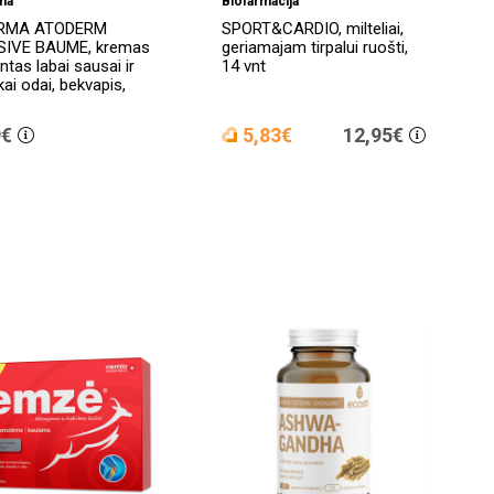
ma
Biofarmacija
ERMA ATODERM
SPORT&CARDIO, milteliai,
SIVE BAUME, kremas
geriamajam tirpalui ruošti,
ntas labai sausai ir
14 vnt
kai odai, bekvapis,
9€
5,83€
12,95€