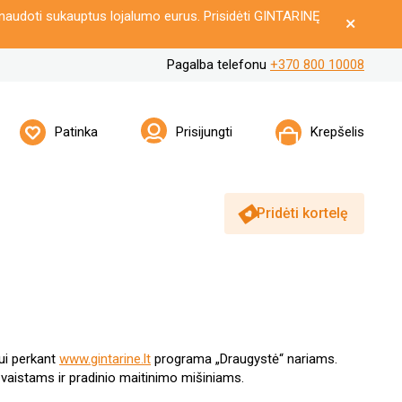
naudoti sukauptus lojalumo eurus. Prisidėti GINTARINĘ
Pagalba telefonu
+370 800 10008
Patinka
Prisijungti
Krepšelis
Pridėti kortelę
šui perkant
www.gintarine.lt
programa „Draugystė“ nariams.
 vaistams ir pradinio maitinimo mišiniams.