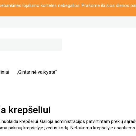
ebankinės lojalumo kortelės nebegalios. Prašome iki šios dienos pa
iniai
„Gintarinė vaikystė“
a krepšeliui
nuolaida krepšeliui.
Galioja administracijos patvirtintam prekių sąra
oma pirkinių krepšelyje įvedus kodą. Netaikoma krepšelyje esantiems