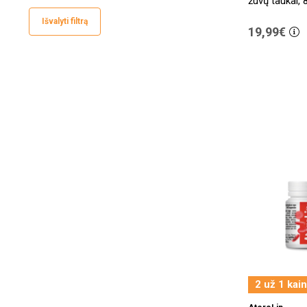
žuvų taukai, 
Acidolac
(2)
Išvalyti filtrą
19,99€
ACM
(2)
Acnofan
(1)
Aconitum
(7)
Acorus Balance
(27)
Acosedum
(1)
Acro
(1)
ACTI FRESH
(1)
Activa
(1)
Active Flora
(2)
Active Liver
(2)
ACTIV'M
(2)
2 už 1 kai
Additiva
(1)