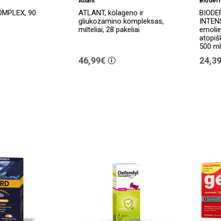
Atlant
Bioder
OMPLEX, 90
ATLANT, kolageno ir
BIOD
gliukozamino kompleksas,
INTEN
milteliai, 28 pakeliai
emolie
atopiš
500 ml
46,99€
24,3