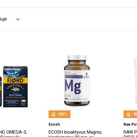
-50%
-4
Ecosh
Raw Po
NG OMEGA-3,
ECOSH bioaktyvus Magnis,
RAW 