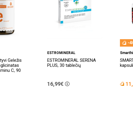
-4
ESTROMINERAL
Smarthi
yvi Geležis
ESTROMINERAL SERENA
SMART
sglicinatas
PLUS, 30 tablečių
kapsul
aminu C, 90
16,99€
11