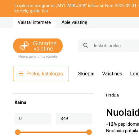
Lojalumo programa „MYLIMIAUSIA“ keičiasi. Nuo 2026.09.01 n
kortelę galite
čia
Vaistai internete
Apie vaistinę
Prekių katalogas
Skiepai
Vaistinės
Leid
Pradžia
Kaina
Nuolaid
-12%
papildoma 
Nuolaida pritaik