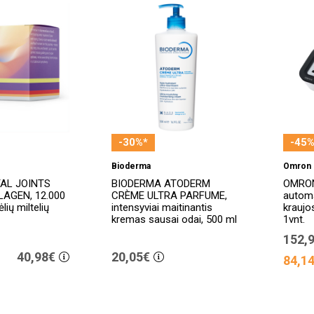
-30%*
-45%
Bioderma
Omron
TAL JOINTS
BIODERMA ATODERM
OMRON
AGEN, 12.000
CRÈME ULTRA PARFUME,
automa
lių miltelių
intensyviai maitinantis
kraujo
kremas sausai odai, 500 ml
1vnt.
152,
40,98€
20,05€
84,1