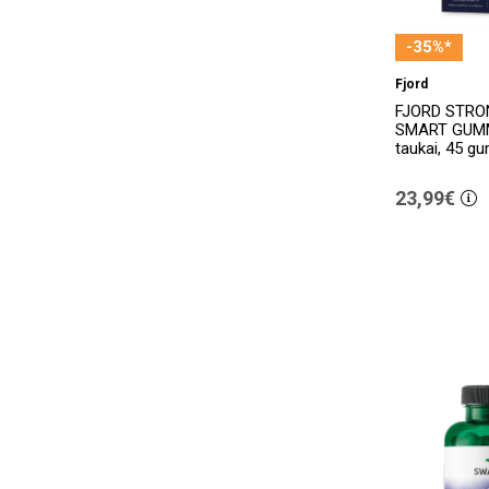
Alpikol
(2)
-35%*
Alpino
(4)
Fjord
ALWAYS
(8)
FJORD STRO
SMART GUMM
AMBIO
(143)
taukai, 45 gu
Amediplus
(57)
23,99€
Ameritek
(1)
AmidoMio
(17)
Anaftin
(4)
Apipol
(5)
Apipro oral
(1)
APIPRODENT
(1)
APITUSIK
(1)
APIVIT
(1)