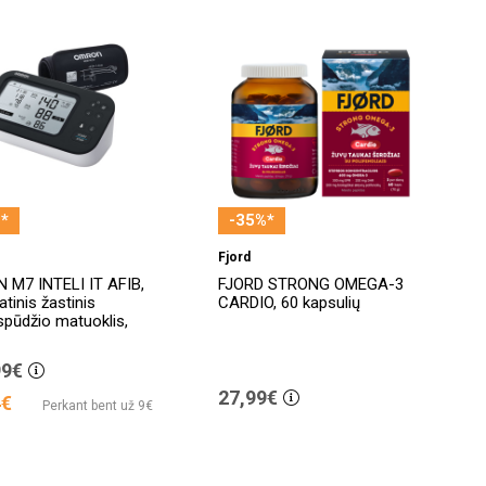
*
-35%*
Fjord
 M7 INTELI IT AFIB,
FJORD STRONG OMEGA-3
tinis žastinis
CARDIO, 60 kapsulių
spūdžio matuoklis,
99€
27,99€
4€
Perkant bent už 9€