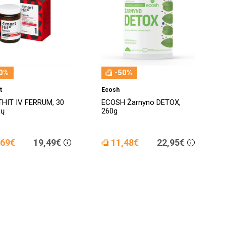
0%
-50%
t
Ecosh
HIT IV FERRUM, 30
ECOSH Žarnyno DETOX,
ių
260g
,69€
19,49€
11,48€
22,95€