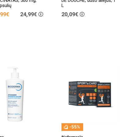
ICINATAS, 500 mg,
DE DOUCHE, dušo aliejus, 1
psulių
L
,99€
24,99€
20,09€
-55%