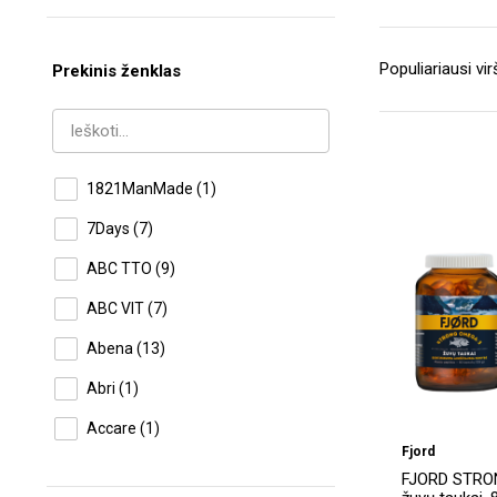
Prekinis ženklas
1821ManMade
(1)
7Days
(7)
ABC TTO
(9)
ABC VIT
(7)
Abena
(13)
Abri
(1)
Accare
(1)
Fjord
Accu
(1)
FJORD STRO