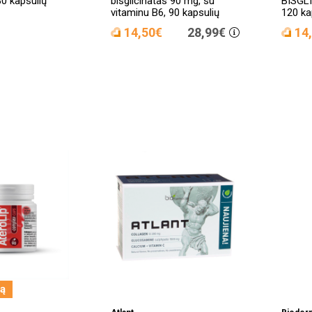
80 kapsulių
bisglicinatas 90 mg, su
BISGL
vitaminu B6, 90 kapsulių
120 ka
14,50€
28,99€
14
ną