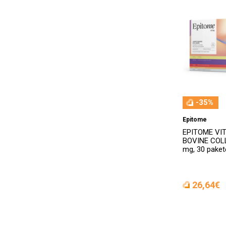
Babe
(65)
Baboo
(13)
Baltų Galia
(2)
BAMBO
(5)
Basalis
(8)
Be prekinio ženklo
(80)
-35%
Beauty Lift Collagen 10000 Intenc
Epitome
e
(1)
EPITOME VI
Beautynol
(3)
BOVINE COLL
mg, 30 paketė
BELLA
(16)
Bema
(23)
26,64€
Benemedio 301
(1)
Ben's
(3)