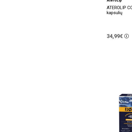
AteroLip
ATEROLIP C
A-Derma
(26)
kapsulių
Aflubin
(1)
After Bite
(3)
34,99€
Agetis
(3)
Agovirax
(2)
AIMX
(6)
Alflorex
(1)
Alkymer
(1)
ALLTEST
(1)
Aloe Pura
(1)
Aloe Vera
(2)
ALPECIN
(7)