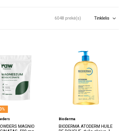
6048 prekė(s)
0%
wders
Bioderma
POWDERS MAGNIO
BIODERMA ATODERM HUILE