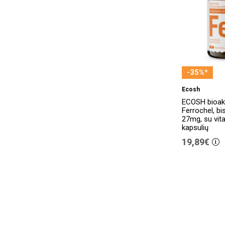
AteroLip
(6)
Atlant
(1)
Atmosil
(1)
Australian Bodycare
(1)
-35%*
Australian Gold
(15)
Ecosh
Avel
(19)
ECOSH bioakt
Ferrochel, bi
Avene
(88)
27mg, su vit
kapsulių
Avent
(52)
19,89€
Avizor
(2)
B. Braun
(1)
B.Well
(24)
B_Aconitum
(2)