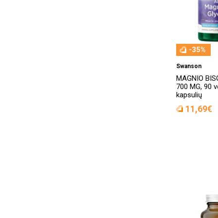
Apivita
(77)
APOTHEKE
(16)
-35%
Apovit
(1)
Swanson
Apple Cide (NN)
(1)
MAGNIO BIS
700 MG, 90 v
Aprèsport
(8)
kapsulių
Aptiekas
(4)
11,69€
AquaMag
(2)
Armolipid
(1)
Aromatika
(3)
Artilane
(2)
Ascolip
(1)
Aseptonet
(1)