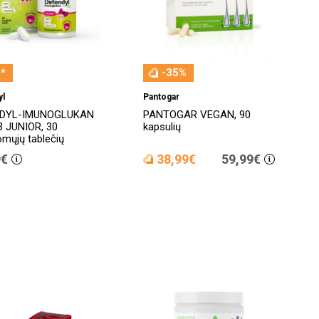
*
-35%
yl
Pantogar
DYL-IMUNOGLUKAN
PANTOGAR VEGAN, 90
3 JUNIOR, 30
kapsulių
mųjų tablečių
9€
38,99€
59,99€