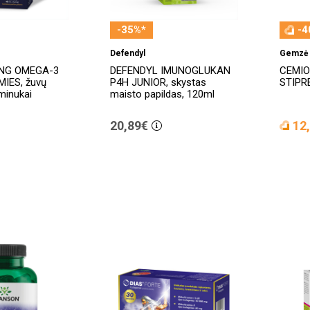
-35%*
-4
Defendyl
Gemzė
NG OMEGA-3
DEFENDYL IMUNOGLUKAN
CEMIO
IES, žuvų
P4H JUNIOR, skystas
STIPRE
minukai
maisto papildas, 120ml
20,89€
12