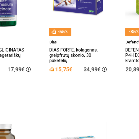
-55%
-35%
Dias
Defend
GLICINATAS
DIAS FORTE, kolagenas,
DEFEN
egetariškų
greipfrutų skonio, 30
P4H D
paketėlių
kramto
17,99€
15,75€
34,99€
20,8