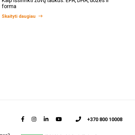
Kaip išsirinkti žuvų taukus: EPA, DHA, dozės ir
forma
Skaityti daugiau
+370 800 10008