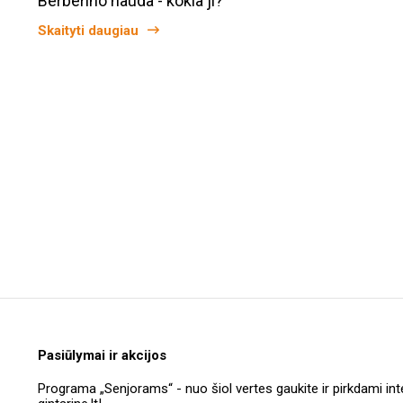
Berberino nauda - kokia ji?
Skaityti daugiau
Pasiūlymai ir akcijos
Programa „Senjorams“ - nuo šiol vertes gaukite ir pirkdami int