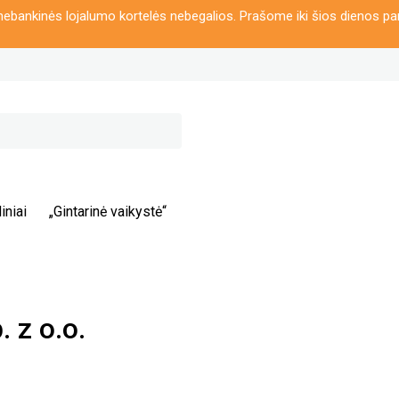
ebankinės lojalumo kortelės nebegalios. Prašome iki šios dienos pa
iniai
„Gintarinė vaikystė“
z o.o.