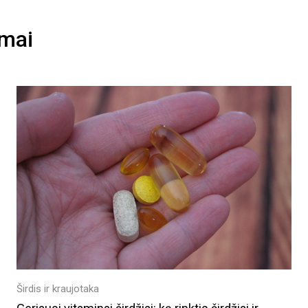
imai
Širdis ir kraujotaka