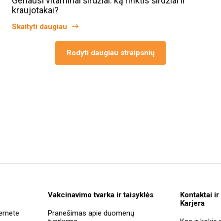
Geriausi vitaminai širdžiai: ką rinktis širdžiai ir
kraujotakai?
Skaityti daugiau
Rodyti daugiau straipsnių
Vakcinavimo tvarka ir taisyklės
Kontaktai ir
Karjera
ernete
Pranešimas apie duomenų