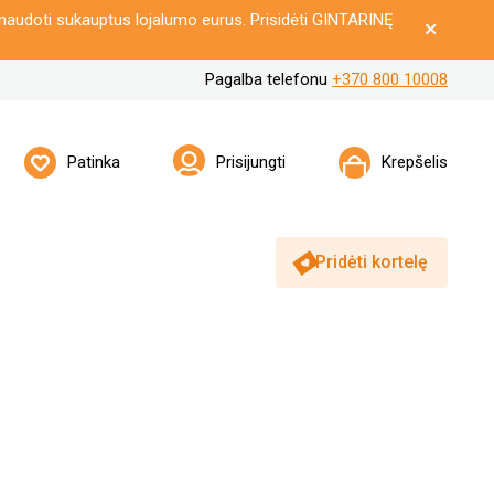
naudoti sukauptus lojalumo eurus. Prisidėti GINTARINĘ
Pagalba telefonu
+370 800 10008
Patinka
Prisijungti
Krepšelis
Pridėti kortelę