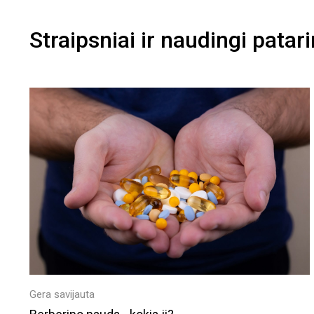
Straipsniai ir naudingi patar
Gera savijauta