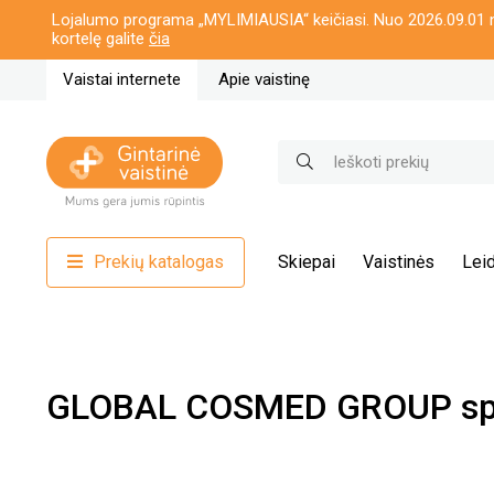
Lojalumo programa „MYLIMIAUSIA“ keičiasi. Nuo 2026.09.01 n
kortelę galite
čia
Vaistai internete
Apie vaistinę
Prekių katalogas
Skiepai
Vaistinės
Leid
GLOBAL COSMED GROUP sp. 