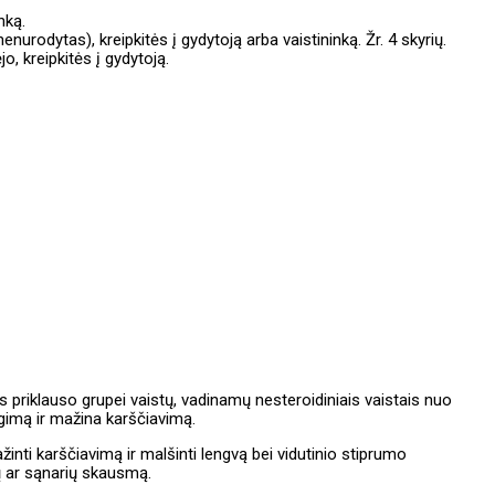
nką.
nenurodytas), kreipkitės į gydytoją arba vaistininką. Žr. 4 skyrių.
, kreipkitės į gydytoją.
 priklauso grupei vaistų, vadinamų nesteroidiniais vaistais nuo
imą ir mažina karščiavimą.
nti karščiavimą ir malšinti lengvą bei vidutinio stiprumo
ų ar sąnarių skausmą.