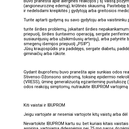
Buvo pranešta apie alerginės reakcijos į šį vaistą požym
(angioneurozinę edemą), krūtinės skausmą. Pastebėję b
ir nedelsdami kreipkitės į gydytoją arba greitosios medi
Turite aptarti gydymą su savo gydytoju arba vaistininku 
turite širdies problemų, įskaitant širdies nepakankamumą
priepuolį, širdies šuntavimo operaciją, sergate periferine
susiaurėjusių arba užsikimšusių arterijų), arba patyrėte b
smegenų išemijos priepuolį „PSIP”).
Jūsų kraujospūdis yra padidėjęs, sergate diabetu, padidėję
giminaičių arba rūkote.
Gydant ibuprofenu buvo pranešta apie sunkias odos reakc
Stivenso-Džonsono sindromą, toksinę epidermio nekrolizę
(VRESS), ūminę generalizuotą egzanteminę pustuliozę (ŪG
odos reakcijų simptomų, nutraukite IBUPROM vartojimą ir
Kiti vaistai ir IBUPROM
Jeigu vartojate ar neseniai vartojote kitų vaistų arba dėl t
Nevartokite IBUPROM kartu su: bet kuriais kitais vaistai
aspiriną, vartojamą didesnėmis nei 75 mg paros dozėmi