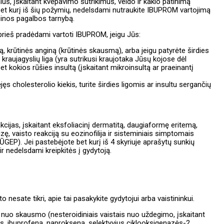
ius, įskaitant kvėpavimo sutrikimus, veido ir kaklo patinimą
et kurį iš šių požymių, nedelsdami nutraukite IBUPROM vartojimą
cinos pagalbos tarnybą.
prieš pradėdami vartoti IBUPROM, jeigu Jūs:
, krūtinės anginą (krūtinės skausmą), arba jeigu patyrėte širdies
 kraujagyslių liga (yra sutrikusi kraujotaka Jūsų kojose dėl
et kokios rūšies insultą (įskaitant mikroinsultą ar praeinantį
s cholesterolio kiekis, turite širdies ligomis ar insultu sergančių
ijas, įskaitant eksfoliacinį dermatitą, daugiaformę eritemą,
, vaisto reakciją su eozinofilija ir sisteminiais simptomais
EP). Jei pastebėjote bet kurį iš 4 skyriuje aprašytų sunkių
 nedelsdami kreipkitės į gydytoją.
o nesate tikri, apie tai pasakykite gydytojui arba vaistininkui.
s nuo skausmo (nesteroidiniais vaistais nuo uždegimo, įskaitant
s, ibuprofeną, naprokseną, selektyvius ciklooksigenazės-2