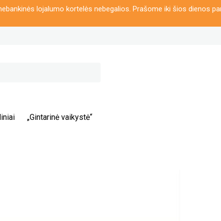
ebankinės lojalumo kortelės nebegalios. Prašome iki šios dienos pa
iniai
„Gintarinė vaikystė“