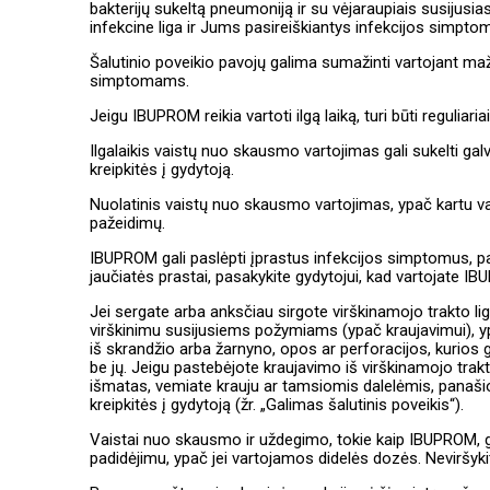
bakterijų sukeltą pneumoniją ir su vėjaraupiais susijusia
infekcine liga ir Jums pasireiškiantys infekcijos simpto
Šalutinio poveikio pavojų galima sumažinti vartojant maži
simptomams.
Jeigu IBUPROM reikia vartoti ilgą laiką, turi būti reguliari
Ilgalaikis vaistų nuo skausmo vartojimas gali sukelti gal
kreipkitės į gydytoją.
Nuolatinis vaistų nuo skausmo vartojimas, ypač kartu var
pažeidimų.
IBUPROM gali paslėpti įprastus infekcijos simptomus, p
jaučiatės prastai, pasakykite gydytojui, kad vartojate IBU
Jei sergate arba anksčiau sirgote virškinamojo trakto l
virškinimu susijusiems požymiams (ypač kraujavimui), y
iš skrandžio arba žarnyno, opos ar perforacijos, kurios ga
be jų. Jeigu pastebėjote kraujavimo iš virškinamojo tra
išmatas, vemiate krauju ar tamsiomis dalelėmis, panašiom
kreipkitės į gydytoją (žr. „Galimas šalutinis poveikis“).
Vaistai nuo skausmo ir uždegimo, tokie kaip IBUPROM, gal
padidėjimu, ypač jei vartojamos didelės dozės. Neviršy