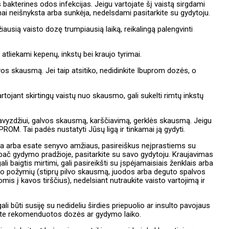
s bakterines odos infekcijas. Jeigu vartojate šį vaistą sirgdami
mai neišnyksta arba sunkėja, nedelsdami pasitarkite su gydytoju.
ausią vaisto dozę trumpiausią laiką, reikalingą palengvinti
ai atliekami kepenų, inkstų bei kraujo tyrimai.
vos skausmą. Jei taip atsitiko, nedidinkite Ibuprom dozės, o
tojant skirtingų vaistų nuo skausmo, gali sukelti rimtų inkstų
avyzdžiui, galvos skausmą, karščiavimą, gerklės skausmą. Jeigu
PROM. Tai padės nustatyti Jūsų ligą ir tinkamai ją gydyti.
iga arba esate senyvo amžiaus, pasireiškus neįprastiems su
pač gydymo pradžioje, pasitarkite su savo gydytoju. Kraujavimas
li baigtis mirtimi, gali pasireikšti su įspėjamaisiais ženklais arba
kto požymių (stiprų pilvo skausmą, juodos arba deguto spalvos
is į kavos tirščius), nedelsiant nutraukite vaisto vartojimą ir
i būti susiję su nedideliu širdies priepuolio ar insulto pavojaus
kite rekomenduotos dozės ar gydymo laiko.