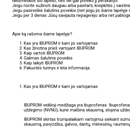
Neišmeskite šio lapelio, nes vėl gali prireikti jį perskaityti.
Jeigu norite sužinoti daugiau arba pasitarti, kreipkitės į vaistini
Jeigu pasireiškė šalutinis poveikis (net jeigu jis šiame lapelyje 
Jeigu per 3 dienas Jūsų savijauta nepagerėjo arba net pablogėjo
Apie ką rašoma šiame lapelyje?
Kas yra IBUPROM ir kam jis vartojamas
Kas žinotina prieš vartojant IBUPROM
Kaip vartoti IBUPROM
Galimas šalutinis poveikis
Kaip laikyti IBUPROM
Pakuotės turinys ir kita informacija
Kas yra IBUPROM ir kam jis vartojamas
IBUPROM veiklioji medžiaga yra ibuprofenas. Ibuprofenas
uždegimo (NVNU), kurie malšina skausmą, slopina uždeg
IBUPROM skirtas trumpalaikiam vartojimui siekiant sumaži
skausmą, pavyzdžiui, galvos, dantų, mėnesinių, raumen