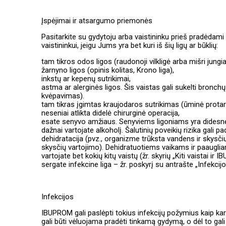
Įspėjimai ir atsargumo priemonės
Pasitarkite su gydytoju arba vaistininku prieš pradėdam
vaistininkui, jeigu Jums yra bet kuri iš šių ligų ar būklių:
tam tikros odos ligos (raudonoji vilkligė arba mišri jungi
žarnyno ligos (opinis kolitas, Krono liga),
inkstų ar kepenų sutrikimai,
astma ar alerginės ligos. Šis vaistas gali sukelti bron
kvėpavimas).
tam tikras įgimtas kraujodaros sutrikimas (ūminė protarpi
neseniai atlikta didelė chirurginė operacija,
esate senyvo amžiaus. Senyviems ligoniams yra didesnė š
dažnai vartojate alkoholį. Šalutinių poveikių rizika gali pad
dehidratacija (pvz., organizme trūksta vandens ir skysč
skysčių vartojimo). Dehidratuotiems vaikams ir paaugl
vartojate bet kokių kitų vaistų (žr. skyrių „Kiti vaistai ir 
sergate infekcine liga – žr. poskyrį su antrašte „Infekcijo
Infekcijos
IBUPROM gali paslėpti tokius infekcijų požymius kaip ka
gali būti vėluojama pradėti tinkamą gydymą, o dėl to gali