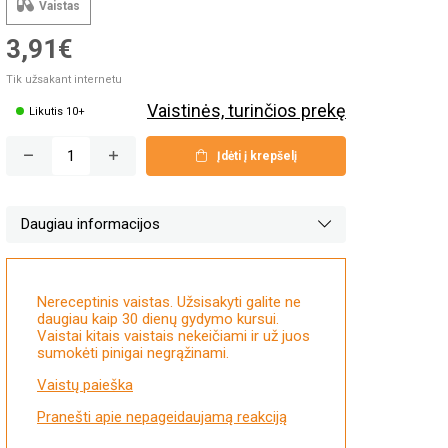
Vaistas
3,91€
Tik užsakant internetu
Vaistinės, turinčios prekę
Likutis 10+
Įdėti į krepšelį
Daugiau informacijos
Nereceptinis vaistas. Užsisakyti galite ne
daugiau kaip 30 dienų gydymo kursui.
Vaistai kitais vaistais nekeičiami ir už juos
sumokėti pinigai negrąžinami.
Vaistų paieška
Pranešti apie nepageidaujamą reakciją