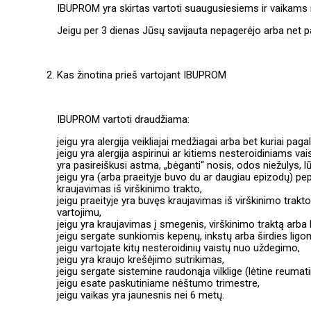
IBUPROM yra skirtas vartoti suaugusiesiems ir vaikams
Jeigu per 3 dienas Jūsų savijauta nepagerėjo arba net pa
Kas žinotina prieš vartojant IBUPROM
IBUPROM vartoti draudžiama:
jeigu yra alergija veikliajai medžiagai arba bet kuriai pag
jeigu yra alergija aspirinui ar kitiems nesteroidiniams 
yra pasireiškusi astma, „bėganti“ nosis, odos niežulys, lū
jeigu yra (arba praeityje buvo du ar daugiau epizodų) pe
kraujavimas iš virškinimo trakto,
jeigu praeityje yra buvęs kraujavimas iš virškinimo trakt
vartojimu,
jeigu yra kraujavimas į smegenis, virškinimo traktą arba 
jeigu sergate sunkiomis kepenų, inkstų arba širdies ligo
jeigu vartojate kitų nesteroidinių vaistų nuo uždegimo,
jeigu yra kraujo krešėjimo sutrikimas,
jeigu sergate sistemine raudonąja vilklige (lėtine reumatin
jeigu esate paskutiniame nėštumo trimestre,
jeigu vaikas yra jaunesnis nei 6 metų.