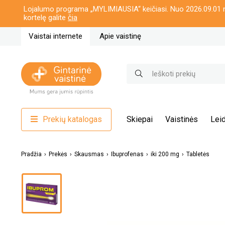
Lojalumo programa „MYLIMIAUSIA“ keičiasi. Nuo 2026.09.01 n
kortelę galite
čia
Vaistai internete
Apie vaistinę
Prekių katalogas
Skiepai
Vaistinės
Leid
Pradžia
Prekės
Skausmas
Ibuprofenas
iki 200 mg
Tabletės