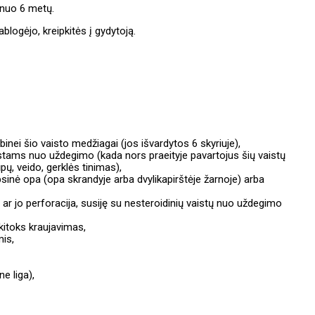
 nuo 6 metų.
blogėjo, kreipkitės į gydytoją.
albinei šio vaisto medžiagai (jos išvardytos 6 skyriuje),
vaistams nuo uždegimo (kada nors praeityje pavartojus šių vaistų
pų, veido, gerklės tinimas),
psinė opa (opa skrandyje arba dvylikapirštėje žarnoje) arba
o ar jo perforacija, susiję su nesteroidinių vaistų nuo uždegimo
kitoks kraujavimas,
mis,
e liga),