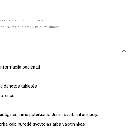
rtis nuo matomos nuotraukoje.
gali skirtis nuo prekių kainų vaistinėse.
informacija pacientui
 dengtos tabletės
rofenas
į vaistą, nes jame pateikiama Jums svarbi informacija.
e arba kaip nurodė gydytojas arba vaistininkas.