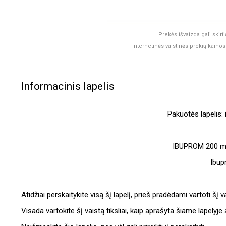
Prekės išvaizda gali ski
Internetinės vaistinės prekių kainos 
Informacinis lapelis
Pakuotės lapelis: 
IBUPROM 200 mg
Ibup
Atidžiai perskaitykite visą šį lapelį, prieš pradėdami vartoti š
Visada vartokite šį vaistą tiksliai, kaip aprašyta šiame lapelyj