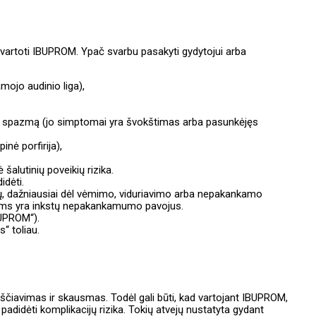
i vartoti IBUPROM. Ypač svarbu pasakyti gydytojui arba
amojo audinio liga),
chų spazmą (jo simptomai yra švokštimas arba pasunkėjęs
nė porfirija),
alutinių poveikių rizika.
idėti.
ių, dažniausiai dėl vėmimo, viduriavimo arba nepakankamo
iams yra inkstų nepakankamumo pavojus.
IBUPROM“).
s“ toliau.
rščiavimas ir skausmas. Todėl gali būti, kad vartojant IBUPROM,
 padidėti komplikacijų rizika. Tokių atvejų nustatyta gydant