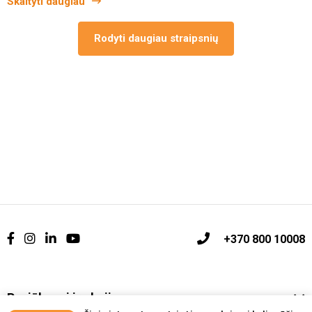
Skaityti daugiau
Rodyti daugiau straipsnių
+370 800 10008
Pasiūlymai ir akcijos