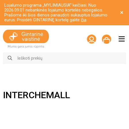
Lojalumo programa „MYLIMIAUSIA“ keičiasi. Nuo
2026.09.01 nebankinės lojalumo kortelės nebegalios.
Prašome iki šios dienos panaudoti sukauptus lojalumo
eurus. Prisidėti GINTARINĘ kortelę galite
čia
INTERCHEMALL