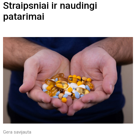
Straipsniai ir naudingi
patarimai
Gera savijauta