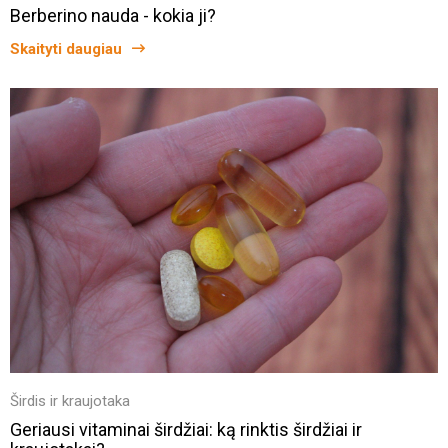
Berberino nauda - kokia ji?
Skaityti daugiau
Širdis ir kraujotaka
Geriausi vitaminai širdžiai: ką rinktis širdžiai ir