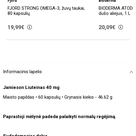
Fjord
Bioderma
FJORD STRONG OMEGA-3, žuvų taukai,
BIODERMA ATODER
80 kapsulių
dušo aliejus, 1 L
19,99€
20,09€
Informacinis lapelis
Jamieson Liuteinas 40 mg
Maisto papildas • 60 kapsulių • Grynasis kiekis - 46.62 g
Paprastoji mėlynė padeda palaikyti normalų regėjimą.