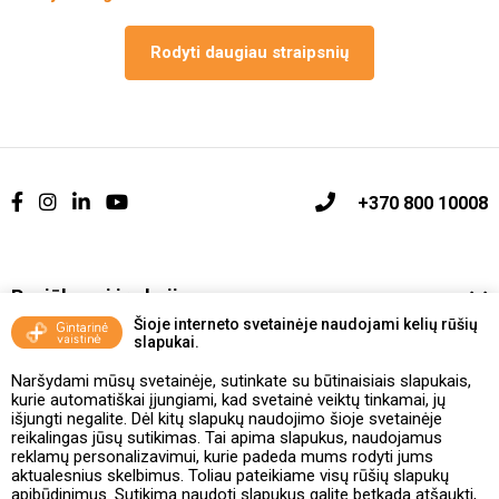
Rodyti daugiau straipsnių
+370 800 10008
Pasiūlymai ir akcijos
Šioje interneto svetainėje naudojami kelių rūšių
slapukai.
Vakcinavimo tvarka ir taisyklės
Naršydami mūsų svetainėje, sutinkate su būtinaisiais slapukais,
Kontaktai ir Karjera
kurie automatiškai įjungiami, kad svetainė veiktų tinkamai, jų
išjungti negalite. Dėl kitų slapukų naudojimo šioje svetainėje
reikalingas jūsų sutikimas. Tai apima slapukus, naudojamus
Taisyklės ir politika
reklamų personalizavimui, kurie padeda mums rodyti jums
aktualesnius skelbimus. Toliau pateikiame visų rūšių slapukų
apibūdinimus. Sutikimą naudoti slapukus galite betkada atšaukti,