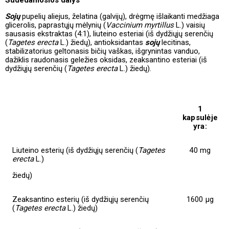
Sudedamosios dalys
Sojų
pupelių aliejus, želatina (galvijų), drėgmę išlaikanti medžiaga
glicerolis, paprastųjų mėlynių (
Vaccinium myrtillus
L.) vaisių
sausasis ekstraktas (4:1), liuteino esteriai (iš dydžiųjų serenčių
(
Tagetes erecta
L.) žiedų), antioksidantas
sojų
lecitinas,
stabilizatorius geltonasis bičių vaškas, išgrynintas vanduo,
dažiklis raudonasis geležies oksidas, zeaksantino esteriai (iš
dydžiųjų serenčių (
Tagetes erecta
L.) žiedų).
1
kapsulėje
yra:
Liuteino esterių (iš dydžiųjų serenčių (
Tagetes
40 mg
erecta
L.)
žiedų)
Zeaksantino esterių (iš dydžiųjų serenčių
1600 μg
(
Tagetes erecta
L.) žiedų)