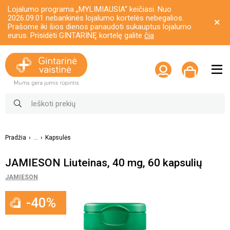
Lojalumo programa „MYLIMIAUSIA“ keičiasi. Nuo
2026.09.01 nebankinės lojalumo kortelės nebegalios.
Prašome iki šios dienos panaudoti sukauptus lojalumo
eurus. Prisidėti GINTARINĘ kortelę galite
čia
Pradžia
...
Kapsulės
JAMIESON Liuteinas, 40 mg, 60 kapsulių
JAMIESON
-40%