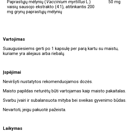
Paprastųjų mėlynių (
Vaccinium myrtillus
L.)
50 mg
vaisių sausojo ekstrakto (4:1), atitinkantis 200
mg grynų paprastųjų mėlynių
Vartojimas
Suaugusiesiems gerti po 1 kapsulę per parą kartu su maistu,
kuriame yra aliejaus arba riebalų.
Įspėjimai
Neviršyti nustatytos rekomenduojamos dozės.
Maisto papildas neturėtų būti vartojamas kaip maisto pakaitalas.
Svarbu įvairi ir subalansuota mityba bei sveikas gyvenimo būdas.
Nevartoti, jeigu pakuotė pažeista.
Laikymas