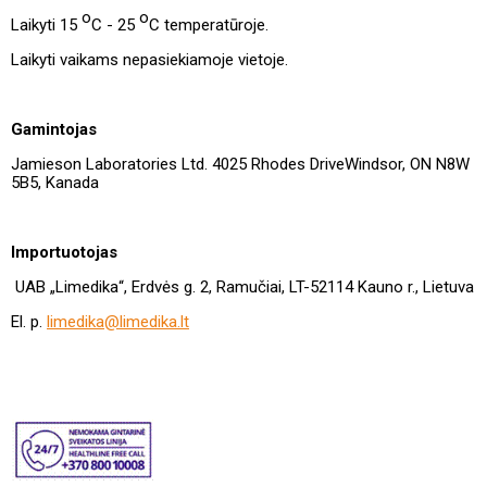
o
o
Laikyti 15
C - 25
C temperatūroje.
Laikyti vaikams nepasiekiamoje vietoje.
Gamintojas
Jamieson Laboratories Ltd. 4025 Rhodes DriveWindsor, ON N8W
5B5, Kanada
Importuotojas
UAB „Limedika“, Erdvės g. 2, Ramučiai, LT-52114 Kauno r., Lietuva
El. p.
limedika@limedika.lt