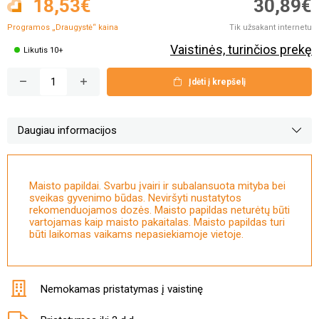
18,53€
30,89€
Programos „Draugystė“
kaina
Tik užsakant internetu
Vaistinės, turinčios prekę
Likutis 10+
Įdėti į krepšelį
Daugiau informacijos
Maisto papildai. Svarbu įvairi ir subalansuota mityba bei
sveikas gyvenimo būdas. Neviršyti nustatytos
rekomenduojamos dozės. Maisto papildas neturėtų būti
vartojamas kaip maisto pakaitalas. Maisto papildas turi
būti laikomas vaikams nepasiekiamoje vietoje.
Nemokamas pristatymas į vaistinę