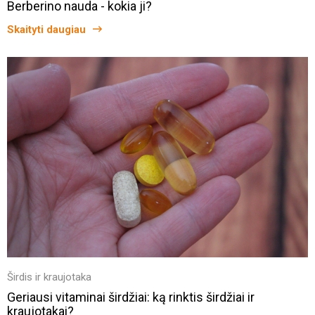
Berberino nauda - kokia ji?
Skaityti daugiau
Širdis ir kraujotaka
Geriausi vitaminai širdžiai: ką rinktis širdžiai ir
kraujotakai?