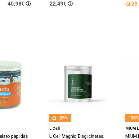
40,98€
22,49€
29
-25%
-35%
L Cell
MIUM 
isto papildas
L Cell Magnio Bisglicinatas,
MIUM 