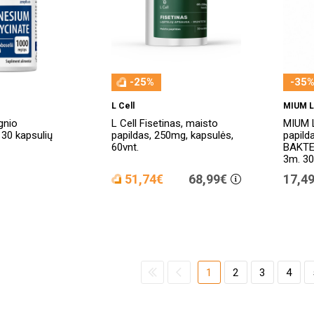
-25%
-35%
L Cell
MIUM 
gnio
L Cell Fisetinas, maisto
MIUM 
, 30 kapsulių
papildas, 250mg, kapsulės,
papil
60vnt.
BAKTE
3m. 30
51,74€
68,99€
17,4
1
2
3
4