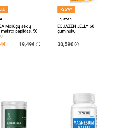
0%
-35%*
EA
Equazen
A Moliūgų sėklų
EQUAZEN JELLY, 60
, maisto papildas, 50
guminukų
ių
74€
19,49€
30,59€