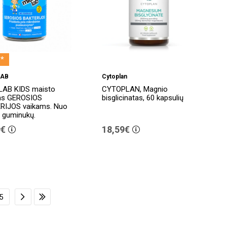
*
LAB
Cytoplan
LAB KIDS maisto
CYTOPLAN, Magnio
das GEROSIOS
bisglicinatas, 60 kapsulių
RIJOS vaikams. Nuo
 guminukų.
9€
18,59€
5