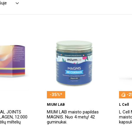
-35%*
-2
MIUM LAB
L Cell
TAL JOINTS
MIUM LAB maisto papildas
L Cell
AGEN, 12.000
MAGNIS. Nuo 4 metų! 42
maisto
lių miltelių
guminukai.
kapsul