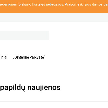
ebankinės lojalumo kortelės nebegalios. Prašome iki šios dienos pa
iniai
„Gintarinė vaikystė“
papildų naujienos