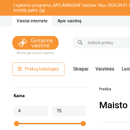
Lojalumo programa „MYLIMIAUSIA“ keičiasi. Nuo 2026.09.01 n
kortelę galite
čia
Vaistai internete
Apie vaistinę
Prekių katalogas
Skiepai
Vaistinės
Leid
Pradžia
Kaina
Maisto 