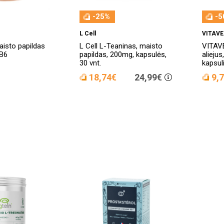
-25%
-5
L Cell
VITAV
isto papildas
L Cell L-Teaninas, maisto
VITAVE
B6
papildas, 200mg, kapsulės,
aliejus
30 vnt.
kapsul
18,74€
24,99€
9,