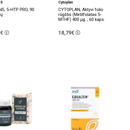
NS
Cytoplan
NS, 5-HTP PRO, 90
CYTOPLAN, Aktyvi folio
ių
rūgštis (Metilfolatas 5-
MTHF) 400 µg. , 60 kaps.
9€
18,79€