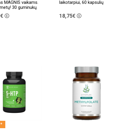
as MAGNIS vaikams.
laikotarpiui, 60 kapsulių
metų! 30 guminukų.
9€
18,75€
*