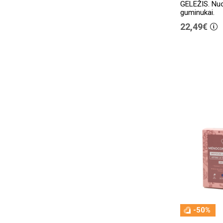
GELEŽIS. Nuo
Nightout
(1)
guminukai.
OLIGO-ELITE
(1)
22,49€
PLEXUSVITA
(4)
QED
(6)
SAPIENS
(7)
VEGAFARMA
(5)
VITAVEA
(28)
Zein Pharma
(25)
Zenyth
(27)
-50%