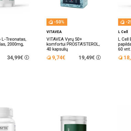
-50%
-2
VITAVEA
L Cell
o L-Treonatas,
VITAVEA Vyrų 50+
L Cell
das, 2000mg,
komfortui PROSTA'STEROL,
papild
40 kapsulių
60 vnt.
34,99€
9,74€
19,49€
18