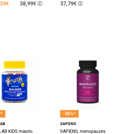
,24€
38,99€
37,79€
*
-35%*
LAB
SAPIENS
LAB KIDS maisto
SAPIENS, menopauzės