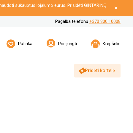
naudoti sukauptus lojalumo eurus. Prisidėti GINTARINĘ
Pagalba telefonu
+370 800 10008
Patinka
Prisijungti
Krepšelis
Pridėti kortelę