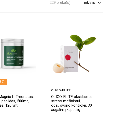
229 prekė(s)
5%
OLIGO-ELITE
 Magnio L-Treonatas,
OLIGO-ELITE oksidacinio
 papildas, 500mg,
streso mažinimui,
ės, 120 vnt.
odai, svorio kontrolei, 30
augalinių kapsulių