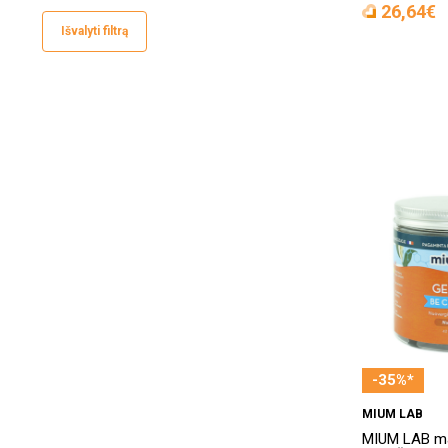
26,64€
Epitome
(1)
Išvalyti filtrą
Equazen
(1)
Ferronemi‘s su CoQ10
(1)
Fruttberry
(2)
Gamtos namai
(1)
Iconfit
(1)
L Cell
(32)
Lifeplan
(1)
MATT
(13)
Memostar Infinite
(1)
-35%*
MyLifeForce
(6)
MIUM LAB
MIUM LAB
(17)
MIUM LAB ma