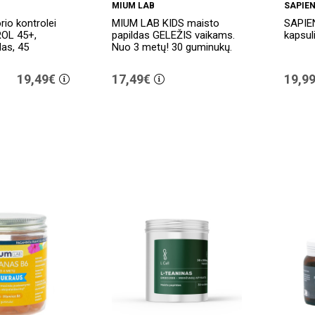
MIUM LAB
SAPIE
io kontrolei
MIUM LAB KIDS maisto
SAPIE
OL 45+,
papildas GELEŽIS vaikams.
kapsul
das, 45
Nuo 3 metų! 30 guminukų.
19,49€
17,49€
19,9