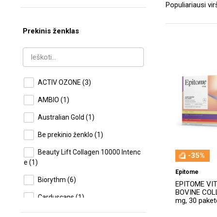
Prekinis ženklas
ACTIV OZONE
(3)
AMBIO
(1)
Australian Gold
(1)
Be prekinio ženklo
(1)
Beauty Lift Collagen 10000 Intenc
-35%
e
(1)
Epitome
Biorythm
(6)
EPITOME VI
BOVINE COLL
Carduscaps
(1)
mg, 30 paketė
Cytoplan
(34)