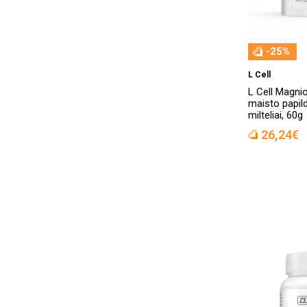
-25%
L Cell
L Cell Magni
maisto papil
milteliai, 60g
26,24€