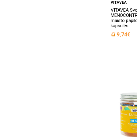
VITAVEA
VITAVEA Svor
MENOCONTR
maisto papil
kapsulės
9,74€