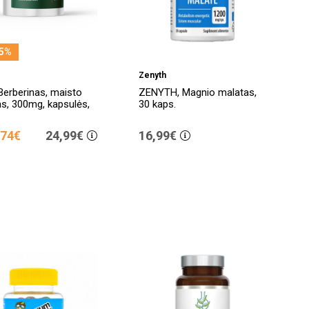
5%
Zenyth
 Berberinas, maisto
ZENYTH, Magnio malatas,
as, 300mg, kapsulės,
30 kaps.
,74€
24,99€
16,99€