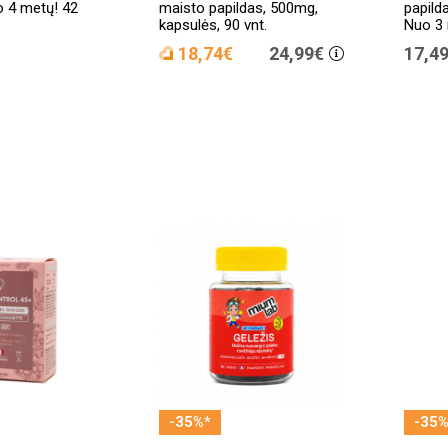
 4 metų! 42
maisto papildas, 500mg,
papild
kapsulės, 90 vnt.
Nuo 3 
18,74€
24,99€
17,4
-35%*
-35%