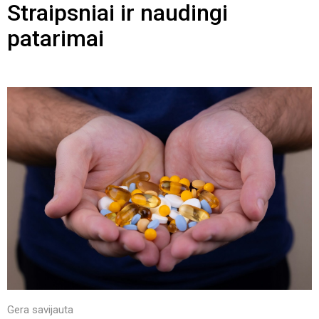
Straipsniai ir naudingi
patarimai
Gera savijauta