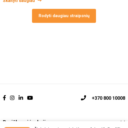
Skaityti daugiau
Rodyti daugiau straipsnių
+370 800 10008
Pasiūlymai ir akcijos