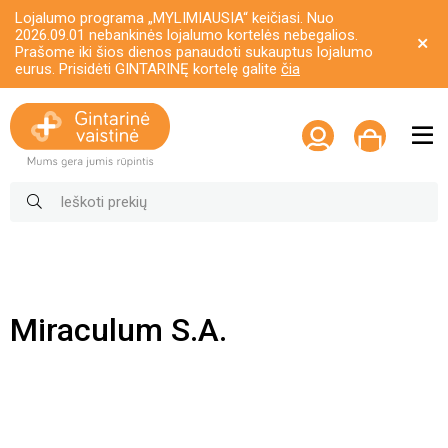
Lojalumo programa „MYLIMIAUSIA“ keičiasi. Nuo
2026.09.01 nebankinės lojalumo kortelės nebegalios.
Prašome iki šios dienos panaudoti sukauptus lojalumo
eurus. Prisidėti GINTARINĘ kortelę galite
čia
Miraculum S.A.