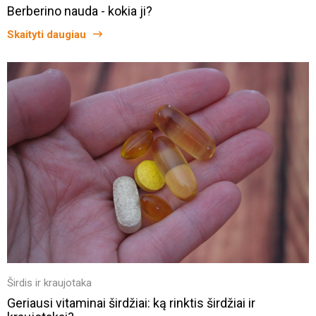
Berberino nauda - kokia ji?
Skaityti daugiau
Širdis ir kraujotaka
Geriausi vitaminai širdžiai: ką rinktis širdžiai ir