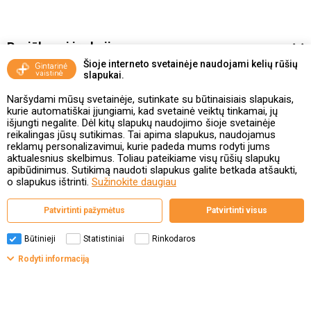
Pasiūlymai ir akcijos
Šioje interneto svetainėje naudojami kelių rūšių
slapukai.
Vakcinavimo tvarka ir taisyklės
Naršydami mūsų svetainėje, sutinkate su būtinaisiais slapukais,
Kontaktai ir Karjera
kurie automatiškai įjungiami, kad svetainė veiktų tinkamai, jų
išjungti negalite. Dėl kitų slapukų naudojimo šioje svetainėje
reikalingas jūsų sutikimas. Tai apima slapukus, naudojamus
Taisyklės ir politika
reklamų personalizavimui, kurie padeda mums rodyti jums
aktualesnius skelbimus. Toliau pateikiame visų rūšių slapukų
apibūdinimus. Sutikimą naudoti slapukus galite betkada atšaukti,
o slapukus ištrinti.
Sužinokite daugiau
Valstybinė vaistų kontrolės tarnyba
Patvirtinti pažymėtus
Patvirtinti visus
prie Lietuvos Respublikos sveikatos apsaugos ministerijos
Studentų g. 45A, 08107 Vilnius | +370 5 263 9264
www.vvkt.lt | vvkt@vvkt.lt
Būtinieji
Statistiniai
Rinkodaros
Rodyti informaciją
© Gintarinė vaistinė