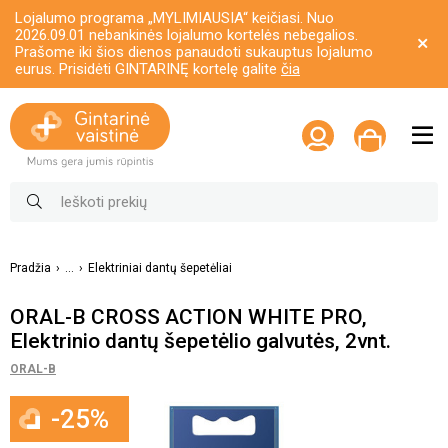
Lojalumo programa „MYLIMIAUSIA“ keičiasi. Nuo
2026.09.01 nebankinės lojalumo kortelės nebegalios.
Prašome iki šios dienos panaudoti sukauptus lojalumo
eurus. Prisidėti GINTARINĘ kortelę galite
čia
Pradžia
...
Elektriniai dantų šepetėliai
ORAL-B CROSS ACTION WHITE PRO,
Elektrinio dantų šepetėlio galvutės, 2vnt.
ORAL-B
-25%