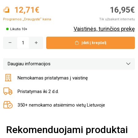
12,71€
16,95€
Programos „Draugystė“
kaina
Tik užsakant internetu
Vaistinės, turinčios prekę
Likutis 10+
Įdėti į krepšelį
Daugiau informacijos
Nemokamas pristatymas į vaistinę
Pristatymas iki 2 d.d.
350+ nemokamo atsiėmimo vietų Lietuvoje
Rekomenduojami produktai