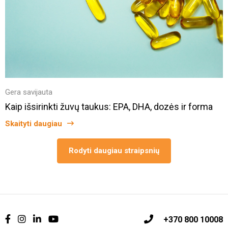
Gera savijauta
Kaip išsirinkti žuvų taukus: EPA, DHA, dozės ir forma
Skaityti daugiau
Rodyti daugiau straipsnių
+370 800 10008