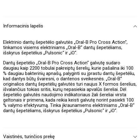
Informacinis lapelis
Elektrinio dantų šepetėlio galvutės „Oral-B Pro Cross Action“,
tinkamos visiems elektriniams „Oral-B“ dantų šepetėliams,
išskyrus šepetėlius „Pulsonic“ ir „iO“.
Dantų šepetėlio „Oral-B Pro Cross Action“ galvutę sudaro
daugiau kaip 2200 tobulai pakreiptų šerelių, kurie pašalina iki 100
% daugiau bakterinių apnašų, palyginti su įprastu dantų šepetėliu,
kad dantys būtų švaresni, o
dantenos sveikesnės. „Oral-B“
originalios dantų šepetėlių galvutės turi naujus X formos šerelius,
išvalančius tokias sritis, kurių nepasiekia apvalūs šereliai. Dėl
šepetėlio galvutės naudojimo indikatoriaus žali šereliai virsta
geltonais ir primena, kada reikia keisti galvutę norint pasiekti 100
% valymo efektyvumą. Tinka įkraunamiems elektriniams „Oral-B“
dantų šepetėliams, išskyrus šepetėlius „Pulsonic“ ir „iO“.
Vaistinės, turinčios prekę