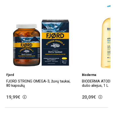
Fjord
Bioderma
FJORD STRONG OMEGA-3, žuvų taukai,
BIODERMA ATODER
80 kapsulių
dušo aliejus, 1 L
19,99€
20,09€