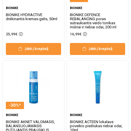
BIONIKE
BIONIKE
BIONIKE HYDRACTIVE
BIONIKE DEFENCE
drėkinantis kremas-gelis, 50ml
REBALANCING poras
sutraukiantis veido tonikas
mišriai ir riebiai odai, 200 ml
25,99€
16,99€
Įdėti į krepšelį
Įdėti į krepšelį
-30%*
BIONIKE
BIONIKE
BIONIKE AKNET VALOMASIS,
BIONIKE ACTEEN lokalaus
BALANSUOJAMASIS
poveikio pieštukas riebiai odai,
PUTOJANTIS PRAUSIKLIS
10ml