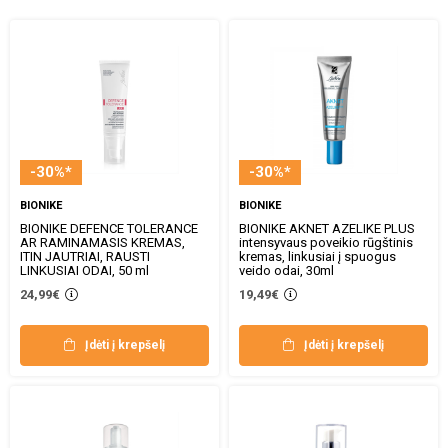
-30%*
-30%*
BIONIKE
BIONIKE
BIONIKE DEFENCE TOLERANCE
BIONIKE AKNET AZELIKE PLUS
AR RAMINAMASIS KREMAS,
intensyvaus poveikio rūgštinis
ITIN JAUTRIAI, RAUSTI
kremas, linkusiai į spuogus
LINKUSIAI ODAI, 50 ml
veido odai, 30ml
24,99€
19,49€
Įdėti į krepšelį
Įdėti į krepšelį