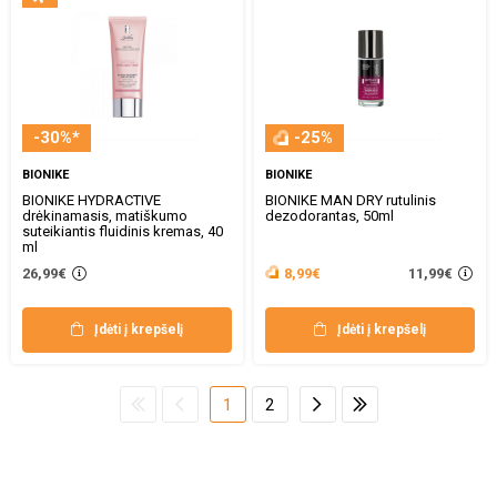
-30%*
-25%
BIONIKE
BIONIKE
BIONIKE HYDRACTIVE
BIONIKE MAN DRY rutulinis
drėkinamasis, matiškumo
dezodorantas, 50ml
suteikiantis fluidinis kremas, 40
ml
11,99€
26,99€
8,99€
Įdėti į krepšelį
Įdėti į krepšelį
1
2