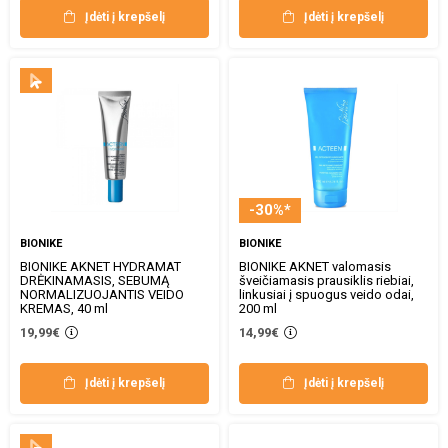
Įdėti į krepšelį
Įdėti į krepšelį
-30%*
BIONIKE
BIONIKE
BIONIKE AKNET HYDRAMAT
BIONIKE AKNET valomasis
DRĖKINAMASIS, SEBUMĄ
šveičiamasis prausiklis riebiai,
NORMALIZUOJANTIS VEIDO
linkusiai į spuogus veido odai,
KREMAS, 40 ml
200 ml
19,99€
14,99€
Įdėti į krepšelį
Įdėti į krepšelį