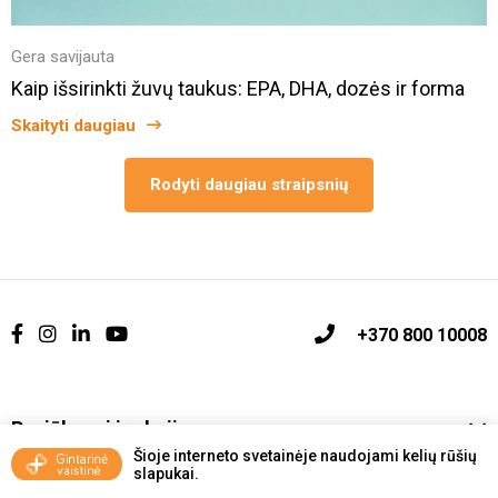
Gera savijauta
Kaip išsirinkti žuvų taukus: EPA, DHA, dozės ir forma
Skaityti daugiau
Rodyti daugiau straipsnių
+370 800 10008
Pasiūlymai ir akcijos
Šioje interneto svetainėje naudojami kelių rūšių
slapukai.
Vakcinavimo tvarka ir taisyklės