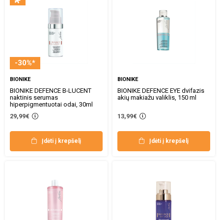
-30%*
BIONIKE
BIONIKE
BIONIKE DEFENCE B-LUCENT
BIONIKE DEFENCE EYE dvifazis
naktinis serumas
akių makiažu valiklis, 150 ml
hiperpigmentuotai odai, 30ml
29,99€
13,99€
Įdėti į krepšelį
Įdėti į krepšelį