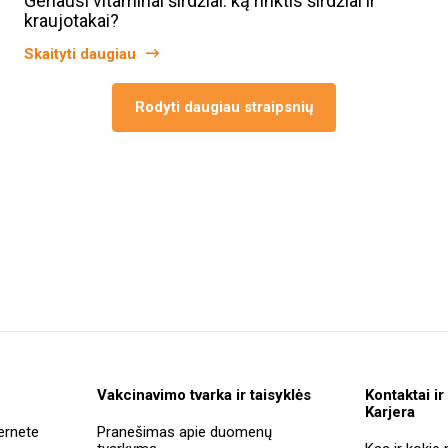
Geriausi vitaminai širdžiai: ką rinktis širdžiai ir
kraujotakai?
Skaityti daugiau
Rodyti daugiau straipsnių
Vakcinavimo tvarka ir taisyklės
Kontaktai ir
Karjera
ernete
Pranešimas apie duomenų