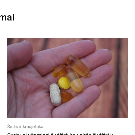
imai
Širdis ir kraujotaka