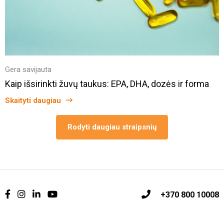
Gera savijauta
Kaip išsirinkti žuvų taukus: EPA, DHA, dozės ir forma
Skaityti daugiau
Rodyti daugiau straipsnių
+370 800 10008