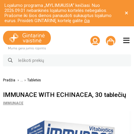
Lojalumo programa „MYLIMIAUSIA“ keičiasi. Nuo
2026.09.01 nebankinės lojalumo kortelės nebegalios.
Prašome iki šios dienos panaudoti sukauptus lojalumo
eurus. Prisidėti GINTARINĘ kortelę galite
čia
Pradžia
...
Tabletės
IMMUNACE WITH ECHINACEA, 30 tablečių
IMMUNACE