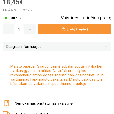
18,45€
Tik užsakant internetu
Vaistinės, turinčios prekę
Likutis 10+
Įdėti į krepšelį
Daugiau informacijos
Maisto papildai. Svarbu įvairi ir subalansuota mityba bei
sveikas gyvenimo būdas. Neviršyti nustatytos
rekomenduojamos dozės. Maisto papildas neturėtų būti
vartojamas kaip maisto pakaitalas. Maisto papildas turi
būti laikomas vaikams nepasiekiamoje vietoje.
Nemokamas pristatymas į vaistinę