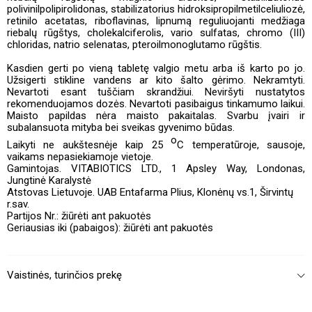
polivinilpolipirolidonas, stabilizatorius hidroksipropilmetilceliuliozė,
retinilo acetatas, riboflavinas, lipnumą reguliuojanti medžiaga
riebalų rūgštys, cholekalciferolis, vario sulfatas, chromo (III)
chloridas, natrio selenatas, pteroilmonoglutamo rūgštis.
Kasdien gerti po vieną tabletę valgio metu arba iš karto po jo.
Užsigerti stikline vandens ar kito šalto gėrimo. Nekramtyti.
Nevartoti esant tuščiam skrandžiui. Neviršyti nustatytos
rekomenduojamos dozės. Nevartoti pasibaigus tinkamumo laikui.
Maisto papildas nėra maisto pakaitalas. Svarbu įvairi ir
subalansuota mityba bei sveikas gyvenimo būdas.
o
Laikyti ne aukštesnėje kaip 25
C temperatūroje, sausoje,
vaikams nepasiekiamoje vietoje.
Gamintojas. VITABIOTICS LTD., 1 Apsley Way, Londonas,
Jungtinė Karalystė
Atstovas Lietuvoje.
UAB Entafarma Plius, Klonėnų vs.1, Širvintų
r.sav.
Partijos Nr.: žiūrėti ant pakuotės
Geriausias iki (pabaigos): žiūrėti ant pakuotės
Vaistinės, turinčios prekę