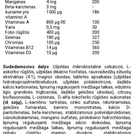
Manganas
4 mg
200
Beta-karotenas
3 mg
-
kuriame yra
1500 µg
186
vitamino A
Vitaminas A
800 µg RE
100
Varis
0,5 mg
50
Folio rūgštis
400 µg
200
Selenas
180 µg
327
Chromas
100 µg
250
Vitaminas B12
14 µg
560
Vi
taminas D3
10 µg
200
Sudedamosios dalys
: Užpildas mikrokristalinė celiuliozė, L-
askorbo rūgštis, užpildas dikalcio fosfatas, rausvažiedžių ežiuolių
ekstraktas (4:1), magnio oksidas, tabletės apvalkalas (užpildas
hidroksipropilmetilceliuliozė, užpildas polidekstrozė, dažiklis
kalcio karbonatas, lipnumą reguliuojanti medžiaga talkas, vidutinio
ilgio grandinės trigliceridai, dažiklis geležies oksidas), citrusų
bioflavonoidai, L-cisteinas,
D-alfa-tokoferilo rūgšties sukcinatas
(iš sojų),
L-karnitino tartratas, cinko sulfatas, nikotinamidas,
geležies fumaratas, tiamino mononitratas, kalcio D-
pantotenatas, beta-karotenas, stabilizatorius polivinilpirolidonas,
cianokobalaminas, mangano sulfatas, piridoksino hidrochloridas,
lipnumą reguliuojanti medžiaga silicio dioksidas, lipnumą
reguliuojanti medžiaga talkas, lipnumą reguliuojanti medžiaga
riebalų rūgščių magnio druskos, stabilizatorius