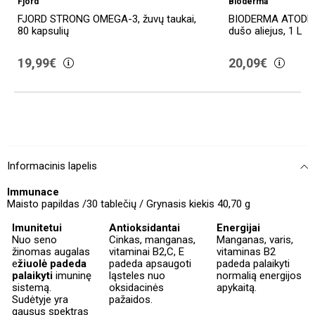
Fjord
Bioderma
FJORD STRONG OMEGA-3, žuvų taukai,
BIODERMA ATODER
80 kapsulių
dušo aliejus, 1 L
19,99€
20,09€
Informacinis lapelis
Immunace
Maisto papildas /30 tablečių / Grynasis kiekis 40,70 g
Imunitetui
Antioksidantai
Energijai
Nuo seno
Cinkas, manganas,
Manganas, varis,
žinomas augalas
vitaminai B2,C, E
vitaminas B2
e
žiuolė padeda
padeda apsaugoti
padeda palaikyti
palaikyti
imuninę
ląsteles nuo
normalią energijos
sistemą.
oksidacinės
apykaitą.
Sudėtyje yra
pažaidos.
gausus spektras