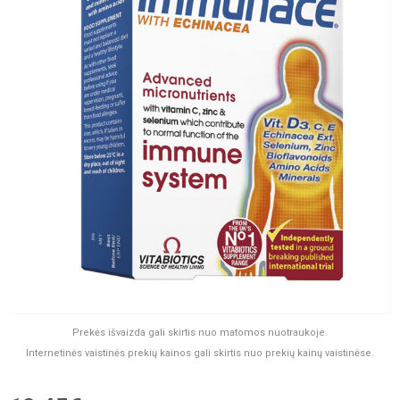
Prekės išvaizda gali skirtis nuo matomos nuotraukoje.
Internetinės vaistinės prekių kainos gali skirtis nuo prekių kainų vaistinėse.