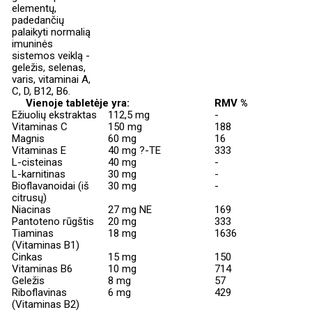
elementų,
padedančių
palaikyti normalią
imuninės
sistemos veiklą -
geležis, selenas,
varis, vitaminai A,
C, D, B12, B6.
Vienoje tabletėje yra:
RMV %
Ežiuolių ekstraktas
112,5 mg
-
Vitaminas C
150 mg
188
Magnis
60 mg
16
Vitaminas E
40 mg ?-TE
333
L-cisteinas
40 mg
-
L-karnitinas
30 mg
-
Bioflavanoidai (iš
30 mg
-
citrusų)
Niacinas
27 mg NE
169
Pantoteno rūgštis
20 mg
333
Tiaminas
18 mg
1636
(Vi
taminas B1)
Cinkas
15 mg
150
Vitaminas
B6
10 mg
714
Geležis
8 mg
57
Riboflavinas
6 mg
429
(Vitaminas B2)