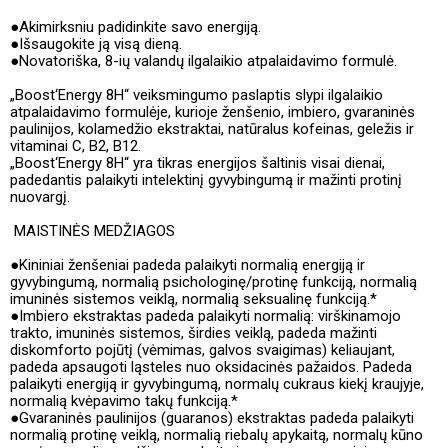
●Akimirksniu padidinkite savo energiją.
●Išsaugokite ją visą dieną.
●Novatoriška, 8-ių valandų ilgalaikio atpalaidavimo formulė.
„Boost‘Energy 8H“ veiksmingumo paslaptis slypi ilgalaikio
atpalaidavimo formulėje, kurioje ženšenio, imbiero, gvaraninės
paulinijos, kolamedžio ekstraktai, natūralus kofeinas, geležis ir
vitaminai C, B2, B12.
„Boost‘Energy 8H“ yra tikras energijos šaltinis visai dienai,
padedantis palaikyti intelektinį gyvybingumą ir mažinti protinį
nuovargį.
MAISTINĖS MEDŽIAGOS
●Kininiai ženšeniai padeda palaikyti normalią energiją ir
gyvybingumą, normalią psichologinę/protinę funkciją, normalią
imuninės sistemos veiklą, normalią seksualinę funkciją.*
●Imbiero ekstraktas padeda palaikyti normalią: virškinamojo
trakto, imuninės sistemos, širdies veiklą, padeda mažinti
diskomforto pojūtį (vėmimas, galvos svaigimas) keliaujant,
padeda apsaugoti ląsteles nuo oksidacinės pažaidos. Padeda
palaikyti energiją ir gyvybingumą, normalų cukraus kiekį kraujyje,
normalią kvėpavimo takų funkciją.*
●Gvaraninės paulinijos (guaranos) ekstraktas padeda palaikyti
normalią protinę veiklą, normalią riebalų apykaitą, normalų kūno