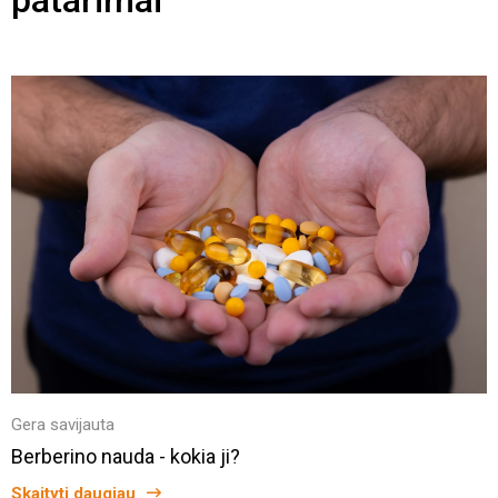
patarimai
Gera savijauta
Berberino nauda - kokia ji?
Skaityti daugiau