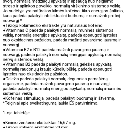
svorį, normalią medžiagų apykaitą ir apsaugą nuo neigiamo
streso ir aplinkos poveikio, normalią virškinimo sistemos veiklą.
Jo sudėtyje yra natūralios kilmės kofeino, tikro energijos šaltinio,
kuris padeda palaikyti intelektualinį budrumą ir sumažinti protinį
nuovargį.*
●Tikrojo kolamedžio ekstrakte yra natūralaus kofeino.
●Vitaminas C padeda palaikyti normalią imuninės sistemos
veiklą, normalią energijos apykaitą, padeda apsaugoti ląsteles
nuo oksidacinės pažaidos, padeda mažinti pavargimo jausmą ir
nuovargį.
●Vitaminai B2 ir B12 padeda mažinti pavargimo jausmą ir
nuovargį, padeda palaikyti normalią energijos apykaitą, normalią
nervų sistemos veiklą.
●Vitaminas B2 padeda palaikyti normalią geležies apykaitą,
normalią raudonųjų kraujo kūnelių būklę, padeda apsaugoti
ląsteles nuo oksidacinės pažaidos.
●Geležis padeda palaikyti normalų deguonies pernešimą
organizme, padeda mažinti pavargimo jausmą ir nuovargį,
padeda palaikyti normalią energijos apykaitą, normalią imuninės
sistemos veiklą.
●Kofeinas stimuliuoja, padeda palaikyti budrumą ir ištvermę.
*Teiginiai apie sveikatingumą laukia ES patvirtinimo.
1-oje tabletėje:
●Kininio ženšenio ekstraktas 16,67 mg;
●Tikrojo imbiero ekstraktas 20 mg;