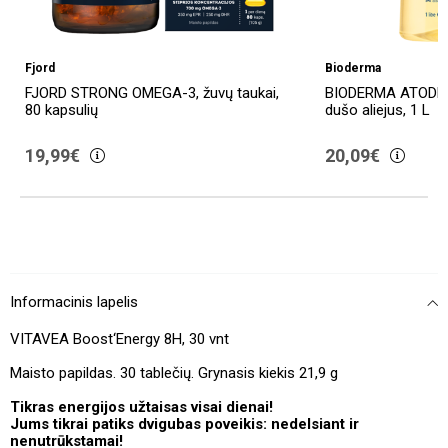
Fjord
Bioderma
FJORD STRONG OMEGA-3, žuvų taukai,
BIODERMA ATODER
80 kapsulių
dušo aliejus, 1 L
19,99€
20,09€
Informacinis lapelis
VITAVEA Boost‘Energy 8H, 30 vnt
Maisto papildas. 30 tablečių. Grynasis kiekis 21,9 g
Tikras energijos užtaisas visai dienai!
Jums tikrai patiks dvigubas poveikis: nedelsiant ir
nenutrūkstamai!