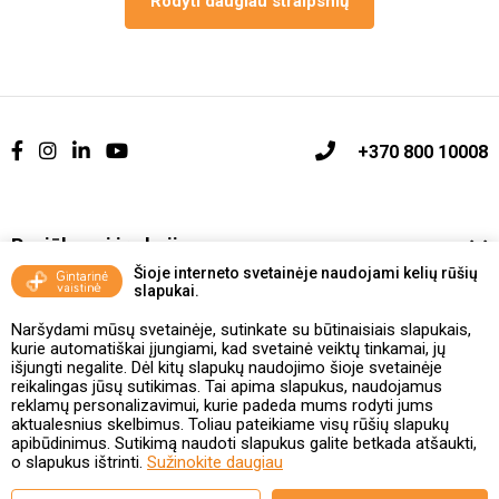
Rodyti daugiau straipsnių
+370 800 10008
Pasiūlymai ir akcijos
Šioje interneto svetainėje naudojami kelių rūšių
slapukai.
Vakcinavimo tvarka ir taisyklės
Naršydami mūsų svetainėje, sutinkate su būtinaisiais slapukais,
Kontaktai ir Karjera
kurie automatiškai įjungiami, kad svetainė veiktų tinkamai, jų
išjungti negalite. Dėl kitų slapukų naudojimo šioje svetainėje
reikalingas jūsų sutikimas. Tai apima slapukus, naudojamus
Taisyklės ir politika
reklamų personalizavimui, kurie padeda mums rodyti jums
aktualesnius skelbimus. Toliau pateikiame visų rūšių slapukų
apibūdinimus. Sutikimą naudoti slapukus galite betkada atšaukti,
o slapukus ištrinti.
Sužinokite daugiau