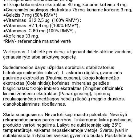
●Tikrojo kolamedžio ekstraktas 40 mg, kuriame kofeino 4 mg;
●Gvaraninės paulinijos ekstraktas 75 mg, kuriame kofeino 3 mg;
●Geležis 7 mg (50% RMV*)
●Vitaminas B12 2,5 µg (100% RMV*) ;
●Vitaminas B2 1,4 mg ((100% RMV*) ;
●Vitaminas C 80 mg (100% RMV*) ;
●Kofeinas 33 mg.
*RMV- referencinė maistinė vertė
Vartojimas: 1 tabletė per dieną, užgeriant didele stikline vandens,
geriausia ryte arba ankstyvą popietę.
Sudedamosios dalys: užpildas sorbitolis; stabilizatorius
hidroksipropilmetilceliuliozė; L-askorbo rūgštis; gvaraninės
paulinijos ekstraktas (Paulinia cupana); tikrojo kolamedžio
ekstraktas (Cola nitida); kofeinas; mineralas geležies
bisglicinatas; tikrojo imbiero ekstraktas (Zingiber officinale);
kininio ženšenio ekstraktas (Panax ginseng); lipnumą
reguliuojannčios medžiagos riebalų rūgščių magnio druskos;
cianokobalaminas; riboflavinas.
Skirta suaugusiems. Nevartoti kaip maisto pakaitalo. Neviršyti
rekomenduojamos paros normos. Tinkamumo laikui pasibaigus,
produkto vartoti negalima. Laikyti ne aukštesnėje kaip 25°C
temperatūroje, vaikams nepasiekiamoje vietoje. Svarbu įvairi ir
subalansuota mityba bei sveikas gyvenimo būdas. Pasitarkite su