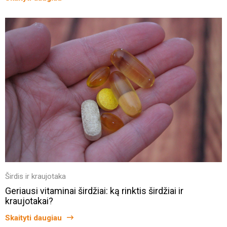
Širdis ir kraujotaka
Geriausi vitaminai širdžiai: ką rinktis širdžiai ir
kraujotakai?
Skaityti daugiau