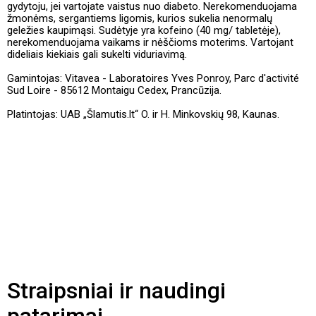
gydytoju, jei vartojate vaistus nuo diabeto. Nerekomenduojama
žmonėms, sergantiems ligomis, kurios sukelia nenormalų
geležies kaupimąsi. Sudėtyje yra kofeino (40 mg/ tabletėje),
nerekomenduojama vaikams ir nėščioms moterims. Vartojant
dideliais kiekiais gali sukelti viduriavimą.
Gamintojas: Vitavea - Laboratoires Yves Ponroy, Parc d'activité
Sud Loire - 85612 Montaigu Cedex, Prancūzija.
Platintojas: UAB „Šlamutis.lt“ O. ir H. Minkovskių 98, Kaunas.
Straipsniai ir naudingi