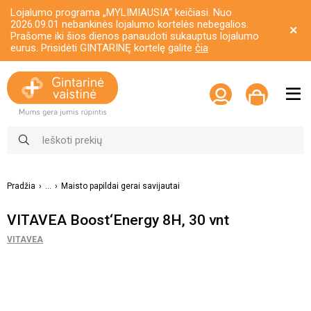
Lojalumo programa „MYLIMIAUSIA“ keičiasi. Nuo
2026.09.01 nebankinės lojalumo kortelės nebegalios.
Prašome iki šios dienos panaudoti sukauptus lojalumo
eurus. Prisidėti GINTARINĘ kortelę galite
čia
Pradžia
...
Maisto papildai gerai savijautai
VITAVEA Boost‘Energy 8H, 30 vnt
VITAVEA