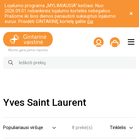
Lojalumo programa „MYLIMIAUSIA“ keičiasi. Nuo
2026.09.01 nebankinės lojalumo kortelės nebegalios.
Prašome iki šios dienos panaudoti sukauptus lojalumo
eurus. Prisidėti GINTARINĘ kortelę galite
čia
Yves Saint Laurent
8 prekė(s)