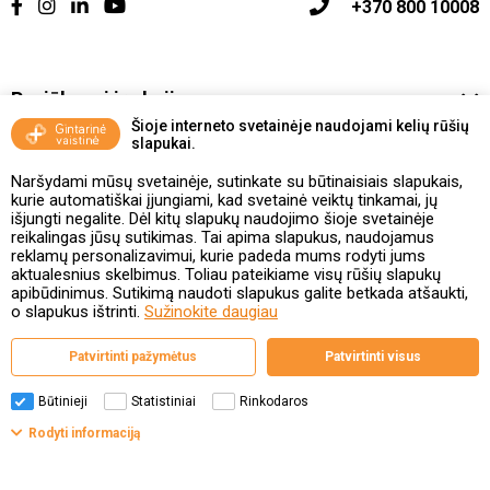
+370 800 10008
Pasiūlymai ir akcijos
Šioje interneto svetainėje naudojami kelių rūšių
slapukai.
Vakcinavimo tvarka ir taisyklės
Naršydami mūsų svetainėje, sutinkate su būtinaisiais slapukais,
Kontaktai ir Karjera
kurie automatiškai įjungiami, kad svetainė veiktų tinkamai, jų
išjungti negalite. Dėl kitų slapukų naudojimo šioje svetainėje
reikalingas jūsų sutikimas. Tai apima slapukus, naudojamus
Taisyklės ir politika
reklamų personalizavimui, kurie padeda mums rodyti jums
aktualesnius skelbimus. Toliau pateikiame visų rūšių slapukų
apibūdinimus. Sutikimą naudoti slapukus galite betkada atšaukti,
o slapukus ištrinti.
Sužinokite daugiau
Valstybinė vaistų kontrolės tarnyba
Patvirtinti pažymėtus
Patvirtinti visus
prie Lietuvos Respublikos sveikatos apsaugos ministerijos
Studentų g. 45A, 08107 Vilnius | +370 5 263 9264
www.vvkt.lt | vvkt@vvkt.lt
Būtinieji
Statistiniai
Rinkodaros
Rodyti informaciją