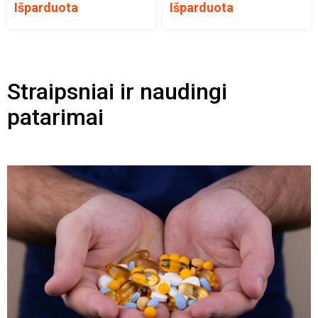
Išparduota
Išparduota
Straipsniai ir naudingi
patarimai