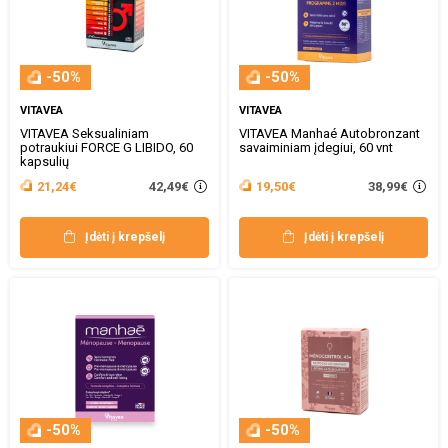
-50%
-50%
VITAVEA
VITAVEA
VITAVEA Seksualiniam
VITAVEA Manhaé Autobronzant
potraukiui FORCE G LIBIDO, 60
savaiminiam įdegiui, 60 vnt
kapsulių
42,49€
38,99€
21,24€
19,50€
Įdėti į krepšelį
Įdėti į krepšelį
-50%
-50%