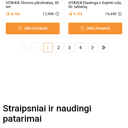
VITAVEA Chromo pikolinatas, 45
VITAVEA Elastinga ir švytinti oda,
vnt
30 tablečių
17,49€
19,49€
8,74€
9,74€
Įdėti į krepšelį
Įdėti į krepšelį
1
2
3
4
Straipsniai ir naudingi
patarimai