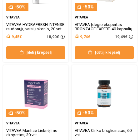
-50%
-50%
VITAVEA
VITAVEA
VITAVEA HYDRAFRESH INTENSE
VITAVEA Įdegio ekspertas
raudonųjų vaisių skonio, 20 vnt
BRONZAGE EXPERT, 40 kapsulių
18,90€
19,49€
9,45€
9,74€
Įdėti į krepšelį
Įdėti į krepšelį
-50%
-50%
VITAVEA
VITAVEA
VITAVEA Manhaé Lieknėjimo
VITAVEA Cinko bisglicinatas, 60
ekspertas, 30 vnt
vnt.