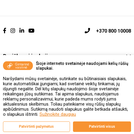
+370 800 10008
Pasiūlymai ir akcijos
Šioje interneto svetainėje naudojami kelių rūšių
slapukai.
Vakcinavimo tvarka ir taisyklės
Naršydami mūsų svetainėje, sutinkate su būtinaisiais slapukais,
Kontaktai ir Karjera
kurie automatiškai įjungiami, kad svetainė veiktų tinkamai, jų
išjungti negalite. Dėl kitų slapukų naudojimo šioje svetainėje
reikalingas jūsų sutikimas. Tai apima slapukus, naudojamus
Taisyklės ir politika
reklamų personalizavimui, kurie padeda mums rodyti jums
aktualesnius skelbimus. Toliau pateikiame visų rūšių slapukų
apibūdinimus. Sutikimą naudoti slapukus galite betkada atšaukti,
o slapukus ištrinti.
Sužinokite daugiau
Valstybinė vaistų kontrolės tarnyba
Patvirtinti pažymėtus
Patvirtinti visus
prie Lietuvos Respublikos sveikatos apsaugos ministerijos
Studentų g. 45A, 08107 Vilnius | +370 5 263 9264