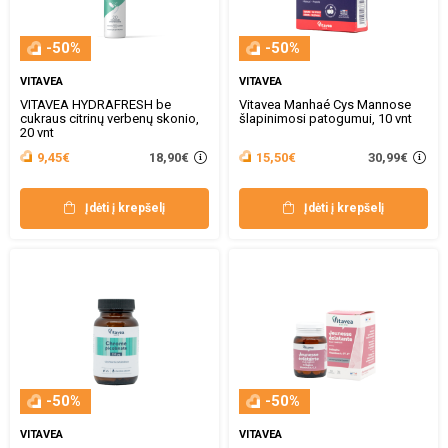
-50%
-50%
VITAVEA
VITAVEA
VITAVEA HYDRAFRESH be
Vitavea Manhaé Cys Mannose
cukraus citrinų verbenų skonio,
šlapinimosi patogumui, 10 vnt
20 vnt
18,90€
30,99€
9,45€
15,50€
Įdėti į krepšelį
Įdėti į krepšelį
-50%
-50%
VITAVEA
VITAVEA