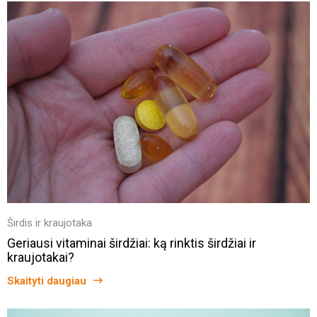
Širdis ir kraujotaka
Geriausi vitaminai širdžiai: ką rinktis širdžiai ir
kraujotakai?
Skaityti daugiau