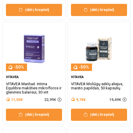
Įdėti į krepšelį
Įdėti į krepšelį
-50%
-50%
VITAVEA
VITAVEA
VITAVEA Manhaé Intima
VITAVEA Moliūgų sėklų aliejus,
Equilibre makšties mikrofloros ir
maisto papildas, 50 kapsulių
gleivinės balansui, 30 vnt
22,99€
19,49€
11,50€
9,74€
Įdėti į krepšelį
Įdėti į krepšelį