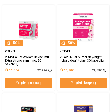
-50%
-50%
VITAVEA
VITAVEA
VITAVEA Efektyviam lieknėjimui
VITAVEA Fat burner day/night
Extra strong slimming, 20
riebalų degintojas, 30 kapsulių
paketėlių
22,99€
21,59€
11,50€
10,80€
Įdėti į krepšelį
Įdėti į krepšelį