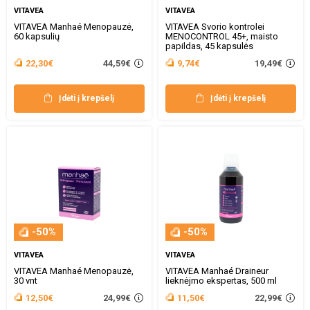
VITAVEA
VITAVEA
VITAVEA Manhaé Menopauzė,
VITAVEA Svorio kontrolei
60 kapsulių
MENOCONTROL 45+, maisto
papildas, 45 kapsulės
44,59€
19,49€
22,30€
9,74€
Įdėti į krepšelį
Įdėti į krepšelį
-50%
-50%
VITAVEA
VITAVEA
VITAVEA Manhaé Menopauzė,
VITAVEA Manhaé Draineur
30 vnt
lieknėjmo ekspertas, 500 ml
24,99€
22,99€
12,50€
11,50€