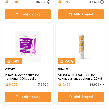
36,99€
17,49€
18,50€
8,74€
Įdėti į krepšelį
Įdėti į krepšelį
-50%
-50%
VITAVEA
VITAVEA
VITAVEA Menopauzė (be
VITAVEA HYDRAFRESH be
hormonų), 30 kapsulių
cukraus ananasų skonio, 20 vnt
17,99€
18,90€
9,00€
9,45€
Įdėti į krepšelį
Įdėti į krepšelį