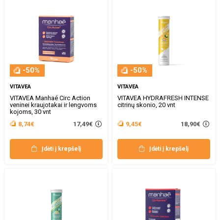
-50%
-50%
VITAVEA
VITAVEA
VITAVEA Manhaé Circ Action
VITAVEA HYDRAFRESH INTENSE
veninei kraujotakai ir lengvoms
citrinų skonio, 20 vnt
kojoms, 30 vnt
17,49€
18,90€
8,74€
9,45€
Įdėti į krepšelį
Įdėti į krepšelį