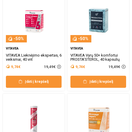
-50%
-50%
VITAVEA
VITAVEA
VITAVEA Lieknėjimo ekspertas, 6
VITAVEA Vyrų 50+ komfortui
veiksmai, 40 vnt
PROSTA'STEROL, 40 kapsulių
19,49€
19,49€
9,74€
9,74€
Įdėti į krepšelį
Įdėti į krepšelį