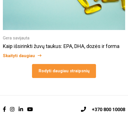
Gera savijauta
Kaip išsirinkti žuvų taukus: EPA, DHA, dozės ir forma
Skaityti daugiau
Rodyti daugiau straipsnių
+370 800 10008