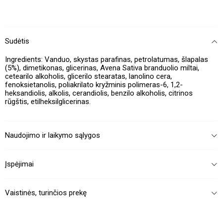
Sudėtis
Ingredients: Vanduo, skystas parafinas, petrolatumas, šlapalas
(5%), dimetikonas, glicerinas, Avena Sativa branduolio miltai,
cetearilo alkoholis, glicerilo stearatas, lanolino cera,
fenoksietanolis, poliakrilato kryžminis polimeras-6, 1,2-
heksandiolis, alkolis, cerandiolis, benzilo alkoholis, citrinos
rūgštis, etilheksilglicerinas.
Naudojimo ir laikymo sąlygos
Įspėjimai
Vaistinės, turinčios prekę