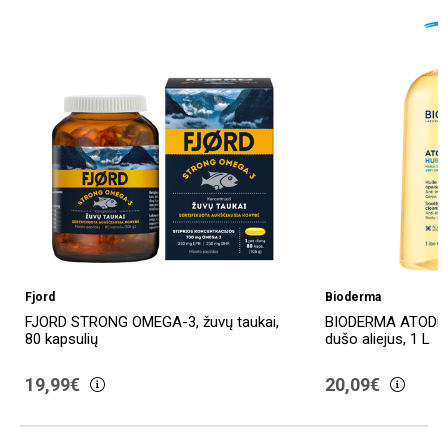
Fjord
Bioderma
FJORD STRONG OMEGA-3, žuvų taukai,
BIODERMA ATODER
80 kapsulių
dušo aliejus, 1 L
19,99€
20,09€