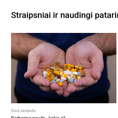
Straipsniai ir naudingi patar
Gera savijauta