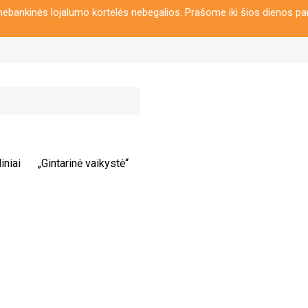
ebankinės lojalumo kortelės nebegalios. Prašome iki šios dienos pa
iniai
„Gintarinė vaikystė“