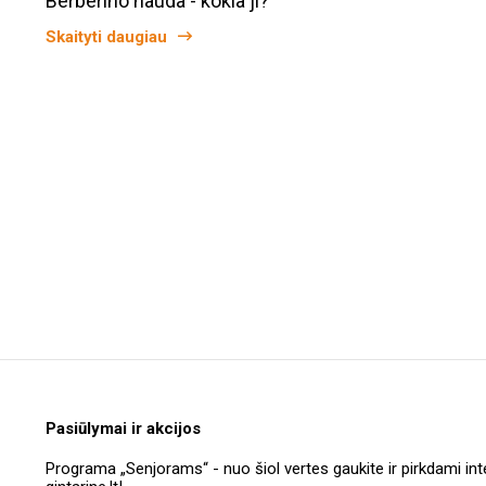
Berberino nauda - kokia ji?
Skaityti daugiau
Pasiūlymai ir akcijos
Programa „Senjorams“ - nuo šiol vertes gaukite ir pirkdami int