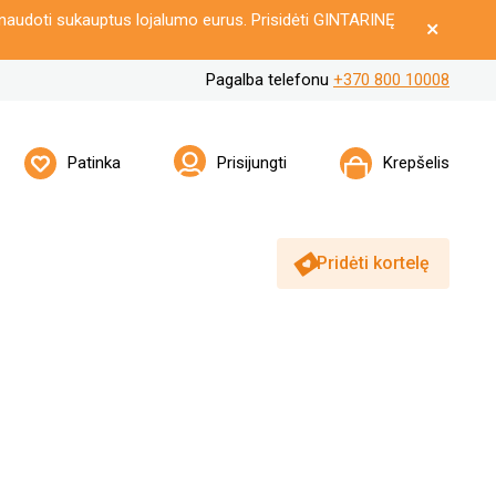
naudoti sukauptus lojalumo eurus. Prisidėti GINTARINĘ
Pagalba telefonu
+370 800 10008
Patinka
Prisijungti
Krepšelis
Pridėti kortelę