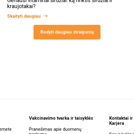
Geriausi vitaminai širdžiai: ką rinktis širdžiai ir
kraujotakai?
Skaityti daugiau
Rodyti daugiau straipsnių
Vakcinavimo tvarka ir taisyklės
Kontaktai ir
Karjera
ernete
Pranešimas apie duomenų