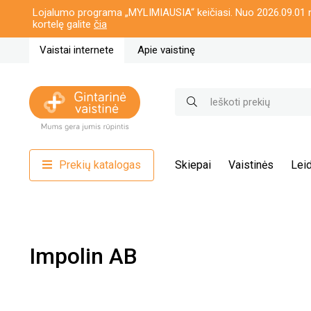
Lojalumo programa „MYLIMIAUSIA“ keičiasi. Nuo 2026.09.01 n
kortelę galite
čia
Vaistai internete
Apie vaistinę
Prekių katalogas
Skiepai
Vaistinės
Leid
Impolin AB