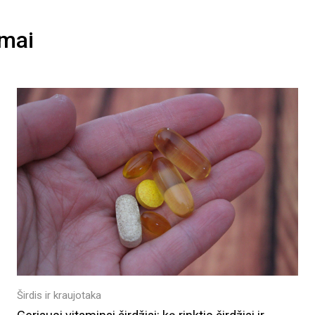
imai
Širdis ir kraujotaka