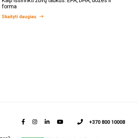
Kaip išsirinkti žuvų taukus: EPA, DHA, dozės ir
forma
Skaityti daugiau
+370 800 10008