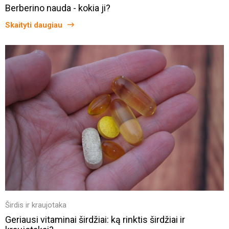
Berberino nauda - kokia ji?
Skaityti daugiau
Širdis ir kraujotaka
Geriausi vitaminai širdžiai: ką rinktis širdžiai ir