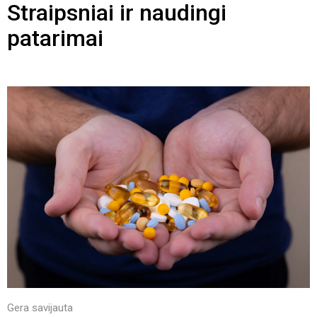
Straipsniai ir naudingi
patarimai
Gera savijauta