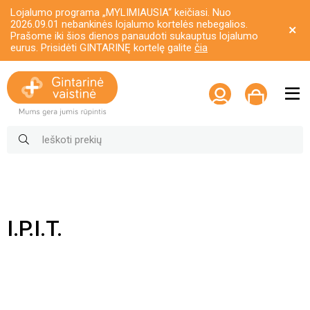
Lojalumo programa „MYLIMIAUSIA“ keičiasi. Nuo
2026.09.01 nebankinės lojalumo kortelės nebegalios.
Prašome iki šios dienos panaudoti sukauptus lojalumo
eurus. Prisidėti GINTARINĘ kortelę galite
čia
I.P.I.T.