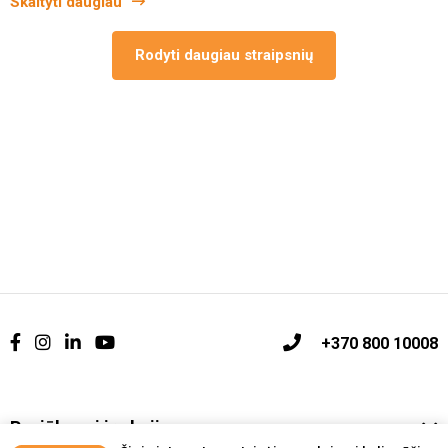
Skaityti daugiau
Rodyti daugiau straipsnių
+370 800 10008
Pasiūlymai ir akcijos