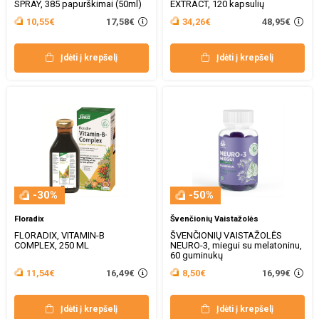
SPRAY, 385 papurškimai (50ml)
EXTRACT, 120 kapsulių
17,58€
48,95€
10,55€
34,26€
Įdėti į krepšelį
Įdėti į krepšelį
-30%
-50%
Floradix
Švenčionių Vaistažolės
FLORADIX, VITAMIN-B
ŠVENČIONIŲ VAISTAŽOLĖS
COMPLEX, 250 ML
NEURO-3, miegui su melatoninu,
60 guminukų
16,49€
16,99€
11,54€
8,50€
Įdėti į krepšelį
Įdėti į krepšelį