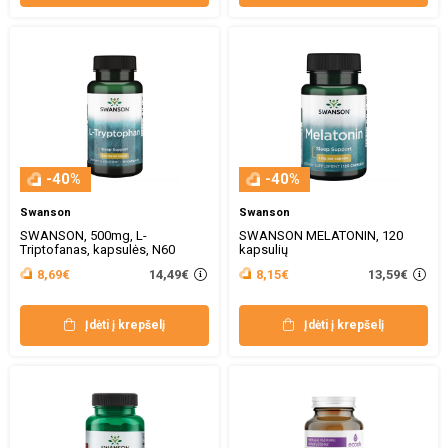
-40%
-40%
Swanson
Swanson
SWANSON, 500mg, L-
SWANSON MELATONIN, 120
Triptofanas, kapsulės, N60
kapsulių
14,49€
13,59€
8,69€
8,15€
Įdėti į krepšelį
Įdėti į krepšelį