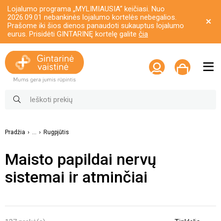
Lojalumo programa „MYLIMIAUSIA“ keičiasi. Nuo
2026.09.01 nebankinės lojalumo kortelės nebegalios.
Prašome iki šios dienos panaudoti sukauptus lojalumo
eurus. Prisidėti GINTARINĘ kortelę galite
čia
Pradžia
...
Rugpjūtis
Maisto papildai nervų
sistemai ir atminčiai