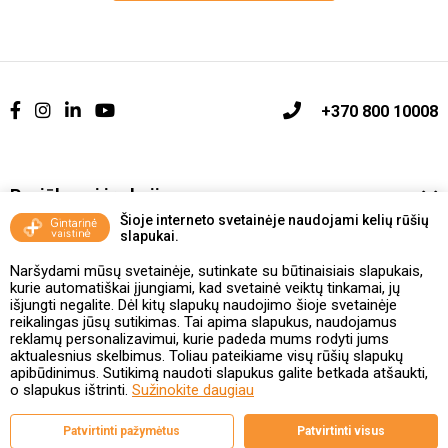
+370 800 10008
Pasiūlymai ir akcijos
Šioje interneto svetainėje naudojami kelių rūšių
slapukai.
Vakcinavimo tvarka ir taisyklės
Naršydami mūsų svetainėje, sutinkate su būtinaisiais slapukais,
Kontaktai ir Karjera
kurie automatiškai įjungiami, kad svetainė veiktų tinkamai, jų
išjungti negalite. Dėl kitų slapukų naudojimo šioje svetainėje
reikalingas jūsų sutikimas. Tai apima slapukus, naudojamus
Taisyklės ir politika
reklamų personalizavimui, kurie padeda mums rodyti jums
aktualesnius skelbimus. Toliau pateikiame visų rūšių slapukų
apibūdinimus. Sutikimą naudoti slapukus galite betkada atšaukti,
o slapukus ištrinti.
Sužinokite daugiau
Valstybinė vaistų kontrolės tarnyba
Patvirtinti pažymėtus
Patvirtinti visus
prie Lietuvos Respublikos sveikatos apsaugos ministerijos