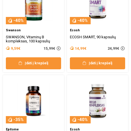
-40%
-40%
Swanson
Ecosh
SWANSON, Vitaminų B
ECOSH SMART, 90 kapsulių
kompleksas, 100 kapsulių
15,99€
24,99€
9,59€
14,99€
Įdėti į krepšelį
Įdėti į krepšelį
-35%
-40%
Epitome
Ecosh