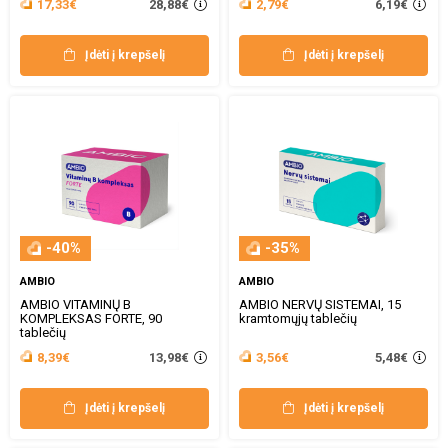
28,88€
6,19€
17,33€
2,79€
Įdėti į krepšelį
Įdėti į krepšelį
-40%
-35%
AMBIO
AMBIO
AMBIO VITAMINŲ B
AMBIO NERVŲ SISTEMAI, 15
KOMPLEKSAS FORTE, 90
kramtomųjų tablečių
tablečių
13,98€
5,48€
8,39€
3,56€
Įdėti į krepšelį
Įdėti į krepšelį