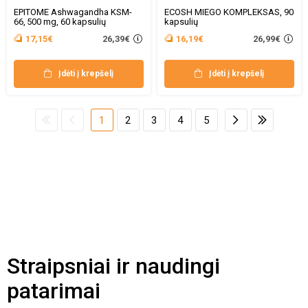
EPITOME Ashwagandha KSM-
ECOSH MIEGO KOMPLEKSAS, 90
66, 500 mg, 60 kapsulių
kapsulių
26,39€
26,99€
17,15€
16,19€
Įdėti į krepšelį
Įdėti į krepšelį
1
2
3
4
5
Straipsniai ir naudingi
patarimai