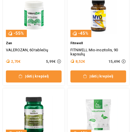
-55%
-45%
Zan
Fitnwell
VALEROZAN, 60 tablečių
FITNWELL Mio-inozitolis, 90
kapsulių
5,99€
15,49€
2,70€
8,52€
Įdėti į krepšelį
Įdėti į krepšelį