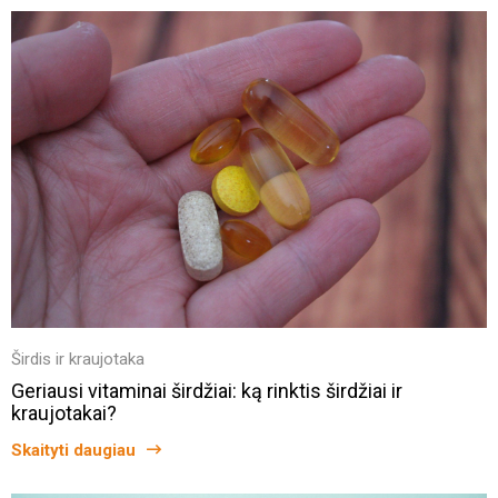
Širdis ir kraujotaka
Geriausi vitaminai širdžiai: ką rinktis širdžiai ir
kraujotakai?
Skaityti daugiau