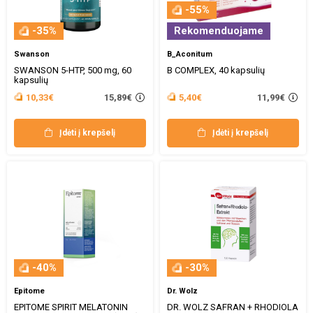
-55%
-35%
Rekomenduojame
Swanson
B_Aconitum
SWANSON 5-HTP, 500 mg, 60
B COMPLEX, 40 kapsulių
kapsulių
15,89€
11,99€
10,33€
5,40€
Įdėti į krepšelį
Įdėti į krepšelį
-40%
-30%
Epitome
Dr. Wolz
EPITOME SPIRIT MELATONIN
DR. WOLZ SAFRAN + RHODIOLA