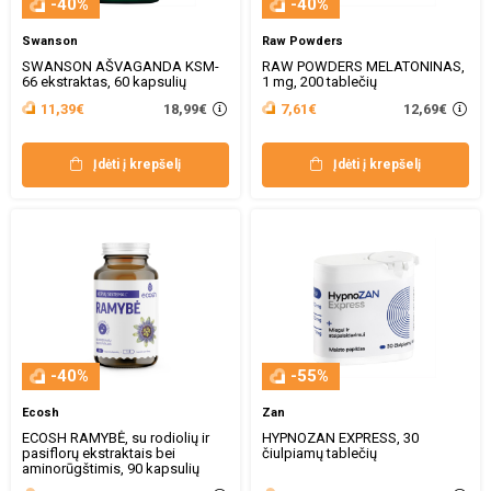
-40%
-40%
Swanson
Raw Powders
SWANSON AŠVAGANDA KSM-
RAW POWDERS MELATONINAS,
66 ekstraktas, 60 kapsulių
1 mg, 200 tablečių
18,99€
12,69€
11,39€
7,61€
Įdėti į krepšelį
Įdėti į krepšelį
-40%
-55%
Ecosh
Zan
ECOSH RAMYBĖ, su rodiolių ir
HYPNOZAN EXPRESS, 30
pasiflorų ekstraktais bei
čiulpiamų tablečių
aminorūgštimis, 90 kapsulių