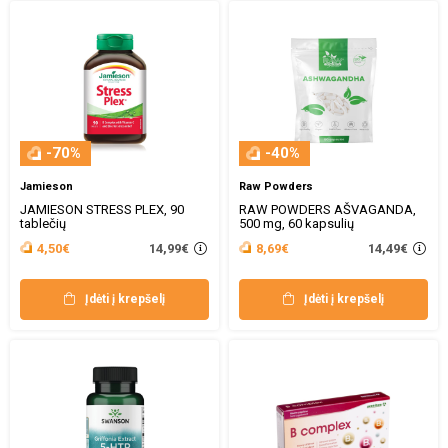
-70%
-40%
Jamieson
Raw Powders
JAMIESON STRESS PLEX, 90
RAW POWDERS AŠVAGANDA,
tablečių
500 mg, 60 kapsulių
14,99€
14,49€
4,50€
8,69€
Įdėti į krepšelį
Įdėti į krepšelį