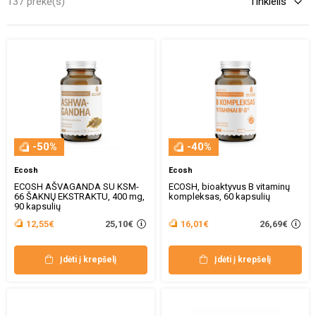
137 prekė(s)
-50%
-40%
Ecosh
Ecosh
ECOSH AŠVAGANDA SU KSM-
ECOSH, bioaktyvus B vitaminų
66 ŠAKNŲ EKSTRAKTU, 400 mg,
kompleksas, 60 kapsulių
90 kapsulių
25,10€
26,69€
12,55€
16,01€
Įdėti į krepšelį
Įdėti į krepšelį