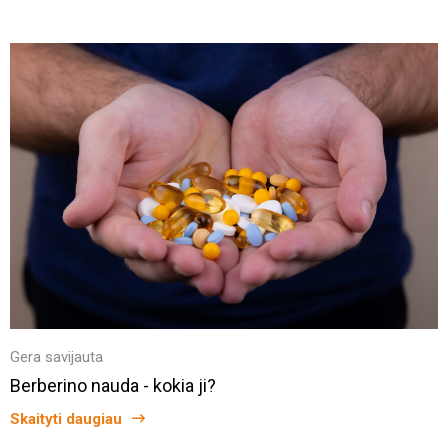
Gera savijauta
Berberino nauda - kokia ji?
Skaityti daugiau