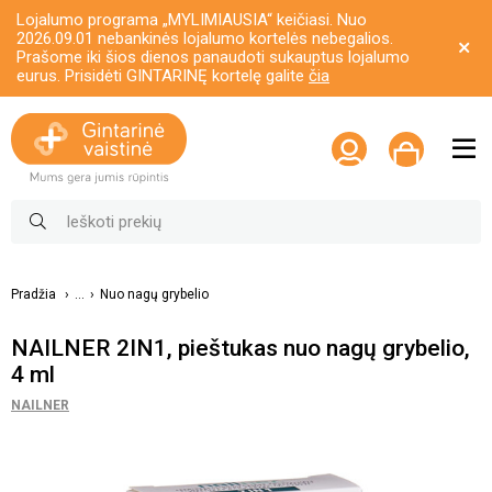
Lojalumo programa „MYLIMIAUSIA“ keičiasi. Nuo
2026.09.01 nebankinės lojalumo kortelės nebegalios.
Prašome iki šios dienos panaudoti sukauptus lojalumo
eurus. Prisidėti GINTARINĘ kortelę galite
čia
Pradžia
...
Nuo nagų grybelio
NAILNER 2IN1, pieštukas nuo nagų grybelio,
4 ml
NAILNER