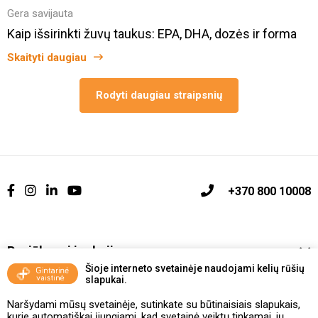
Gera savijauta
Kaip išsirinkti žuvų taukus: EPA, DHA, dozės ir forma
Skaityti daugiau
Rodyti daugiau straipsnių
+370 800 10008
Pasiūlymai ir akcijos
Šioje interneto svetainėje naudojami kelių rūšių
slapukai.
Vakcinavimo tvarka ir taisyklės
Naršydami mūsų svetainėje, sutinkate su būtinaisiais slapukais,
Kontaktai ir Karjera
kurie automatiškai įjungiami, kad svetainė veiktų tinkamai, jų