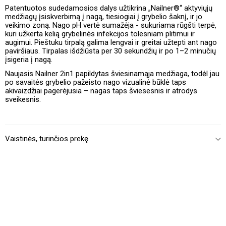
Patentuotos sudedamosios dalys užtikrina „Nailner®“ aktyviųjų
medžiagų įsiskverbimą į nagą, tiesiogiai į grybelio šaknį, ir jo
veikimo zoną. Nago pH vertė sumažėja - sukuriama rūgšti terpė,
kuri užkerta kelią grybelinės infekcijos tolesniam plitimui ir
augimui. Pieštuku tirpalą galima lengvai ir greitai užtepti ant nago
paviršiaus. Tirpalas išdžiūsta per 30 sekundžių ir po 1–2 minučių
įsigeria į nagą.
Naujasis Nailner 2in1 papildytas šviesinamąja medžiaga, todėl jau
po savaitės grybelio pažeisto nago vizualinė būklė taps
akivaizdžiai pagerėjusia – nagas taps šviesesnis ir atrodys
sveikesnis.
Vaistinės, turinčios prekę