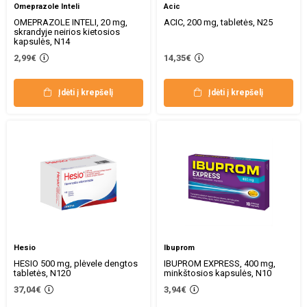
Omeprazole Inteli
Acic
OMEPRAZOLE INTELI, 20 mg,
ACIC, 200 mg, tabletės, N25
skrandyje neirios kietosios
kapsulės, N14
2,99€
14,35€
Įdėti į krepšelį
Įdėti į krepšelį
Hesio
Ibuprom
HESIO 500 mg, plėvele dengtos
IBUPROM EXPRESS, 400 mg,
tabletės, N120
minkštosios kapsulės, N10
37,04€
3,94€