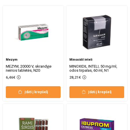
Mezym
Minoxidil inteli
MEZYM, 20000 V, skrandyje
MINOXIDIL INTELI, 50 mg/ml,
neirios tabletės, N20
odos tirpalas, 60 ml, N1
6,46€
28,21€
Įdėti į krepšelį
Įdėti į krepšelį