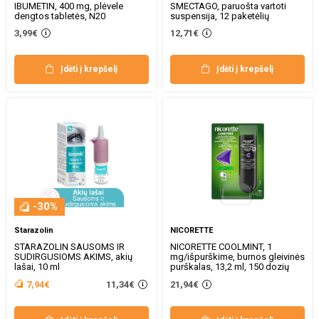
IBUMETIN, 400 mg, plėvele
SMECTAGO, paruošta vartoti
dengtos tabletės, N20
suspensija, 12 paketėlių
3,99€
12,71€
Įdėti į krepšelį
Įdėti į krepšelį
-30%
Starazolin
NICORETTE
STARAZOLIN SAUSOMS IR
NICORETTE COOLMINT, 1
SUDIRGUSIOMS AKIMS, akių
mg/išpurškime, burnos gleivinės
lašai, 10 ml
purškalas, 13,2 ml, 150 dozių
11,34€
7,94€
21,94€