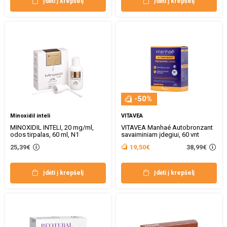
Įdėti į krepšelį
Įdėti į krepšelį
-50%
Minoxidil inteli
VITAVEA
MINOXIDIL INTELI, 20 mg/ml,
VITAVEA Manhaé Autobronzant
odos tirpalas, 60 ml, N1
savaiminiam įdegiui, 60 vnt
38,99€
25,39€
19,50€
Įdėti į krepšelį
Įdėti į krepšelį