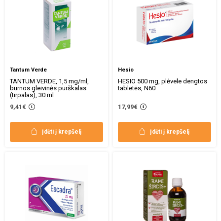
Tantum Verde
Hesio
TANTUM VERDE, 1,5 mg/ml,
HESIO 500 mg, plėvele dengtos
burnos gleivinės purškalas
tabletės, N60
(tirpalas), 30 ml
9,41€
17,99€
Įdėti į krepšelį
Įdėti į krepšelį