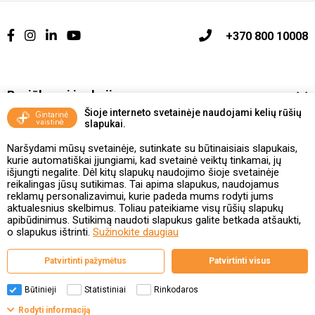
+370 800 10008
Pasiūlymai ir akcijos
Šioje interneto svetainėje naudojami kelių rūšių
slapukai.
Vakcinavimo tvarka ir taisyklės
Naršydami mūsų svetainėje, sutinkate su būtinaisiais slapukais,
Kontaktai ir Karjera
kurie automatiškai įjungiami, kad svetainė veiktų tinkamai, jų
išjungti negalite. Dėl kitų slapukų naudojimo šioje svetainėje
reikalingas jūsų sutikimas. Tai apima slapukus, naudojamus
Taisyklės ir politika
reklamų personalizavimui, kurie padeda mums rodyti jums
aktualesnius skelbimus. Toliau pateikiame visų rūšių slapukų
apibūdinimus. Sutikimą naudoti slapukus galite betkada atšaukti,
o slapukus ištrinti.
Sužinokite daugiau
Valstybinė vaistų kontrolės tarnyba
Patvirtinti pažymėtus
Patvirtinti visus
prie Lietuvos Respublikos sveikatos apsaugos ministerijos
Studentų g. 45A, 08107 Vilnius | +370 5 263 9264
www.vvkt.lt | vvkt@vvkt.lt
Būtinieji
Statistiniai
Rinkodaros
Filtrai
Rodyti informaciją