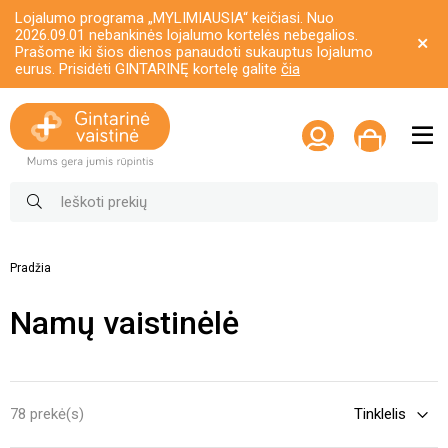
Lojalumo programa „MYLIMIAUSIA“ keičiasi. Nuo
2026.09.01 nebankinės lojalumo kortelės nebegalios.
Prašome iki šios dienos panaudoti sukauptus lojalumo
eurus. Prisidėti GINTARINĘ kortelę galite
čia
Pradžia
Namų vaistinėlė
78 prekė(s)