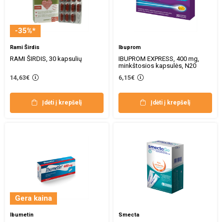
-35%*
Rami Širdis
Ibuprom
RAMI ŠIRDIS, 30 kapsulių
IBUPROM EXPRESS, 400 mg,
minkštosios kapsulės, N20
14,63€
6,15€
Įdėti į krepšelį
Įdėti į krepšelį
Gera kaina
Ibumetin
Smecta