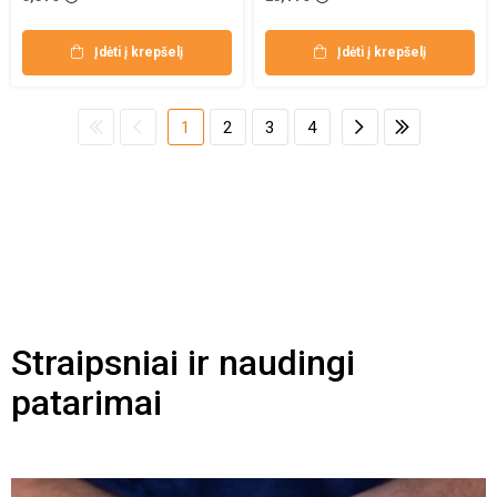
Įdėti į krepšelį
Įdėti į krepšelį
1
2
3
4
Straipsniai ir naudingi
patarimai