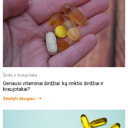
Širdis ir kraujotaka
Geriausi vitaminai širdžiai: ką rinktis širdžiai ir
kraujotakai?
Skaityti daugiau