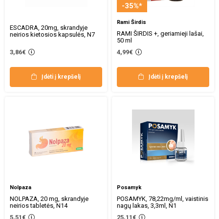
-35%*
Rami Širdis
ESCADRA, 20mg, skrandyje
RAMI ŠIRDIS +, geriamieji lašai,
neirios kietosios kapsulės, N7
50 ml
3,86€
4,99€
Įdėti į krepšelį
Įdėti į krepšelį
Nolpaza
Posamyk
NOLPAZA, 20 mg, skrandyje
POSAMYK, 78,22mg/ml, vaistinis
neirios tabletės, N14
nagų lakas, 3,3ml, N1
5,51€
25,11€