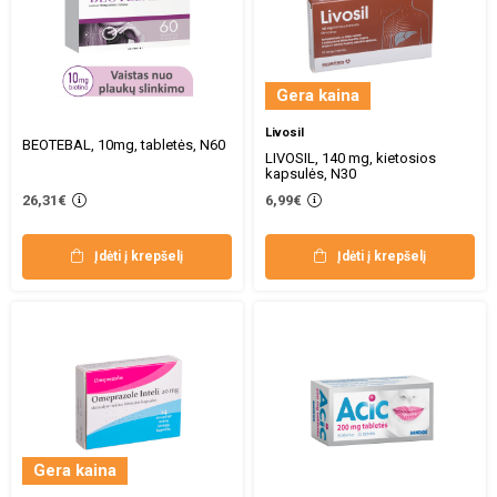
Gera kaina
Livosil
BEOTEBAL, 10mg, tabletės, N60
LIVOSIL, 140 mg, kietosios
kapsulės, N30
26,31€
6,99€
Įdėti į krepšelį
Įdėti į krepšelį
Gera kaina