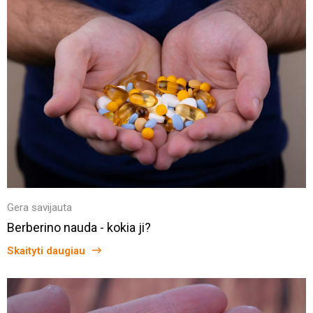
Gera savijauta
Berberino nauda - kokia ji?
Skaityti daugiau