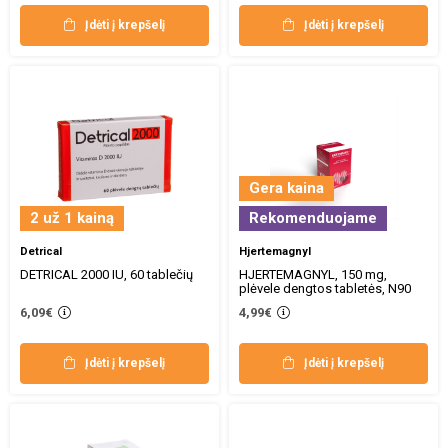
Įdėti į krepšelį
Įdėti į krepšelį
Gera kaina
2 už 1 kainą
Rekomenduojame
Detrical
Hjertemagnyl
DETRICAL 2000 IU, 60 tablečių
HJERTEMAGNYL, 150 mg,
plėvele dengtos tabletės, N90
6,09€
4,99€
Įdėti į krepšelį
Įdėti į krepšelį