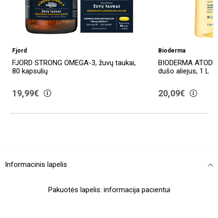
rd
Bioderma
RD STRONG OMEGA-3, žuvų taukai,
BIODERMA ATODERM HUIL
kapsulių
dušo aliejus, 1 L
,99€
20,09€
12.5%
Informacinis lapelis
Pakuotės lapelis: informacija pacientui