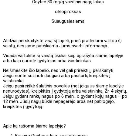
Onytec 80 mg/g vaistinis nagų lakas
ciklopiroksas
Suaugusiesiems
Atidžiai perskaitykite visą šį lapelį, prieš pradėdami vartoti šį
vaistą, nes jame pateikiama Jums svarbi informacija.
Visada vartokite šį vaistą tiksliai kaip aprašyta šiame lapelyje
arba kaip nurodė gydytojas arba vaistininkas.
Neišmeskite šio lapelio, nes vėl gali prireikti jį perskaityti.
Jeigu norite sužinoti daugiau arba pasitarti, kreipkitės į
vaistininką.
Jeigu pasireiškė šalutinis poveikis (net jeigu jis šiame lapelyje
nenurodytas), kreipkitės į gydytoją arba vaistininką. Žr. 4 skyrių.
Jeigu gydant rankų nagus po 6 mėn., o gydant kojų nagus – po
12 mėn. Jūsų nagų būklė nepagerėjo arba net pablogėjo,
kreipkitės į gydytoją.
Apie ką rašoma šiame lapelyje?
Kas yra Onytec ir kam jis vartojamas