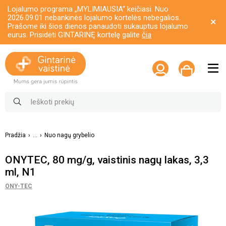
Lojalumo programa „MYLIMIAUSIA“ keičiasi. Nuo
2026.09.01 nebankinės lojalumo kortelės nebegalios.
Prašome iki šios dienos panaudoti sukauptus lojalumo
eurus. Prisidėti GINTARINĘ kortelę galite
čia
Pradžia
...
Nuo nagų grybelio
ONYTEC, 80 mg/g, vaistinis nagų lakas, 3,3
ml, N1
ONY-TEC