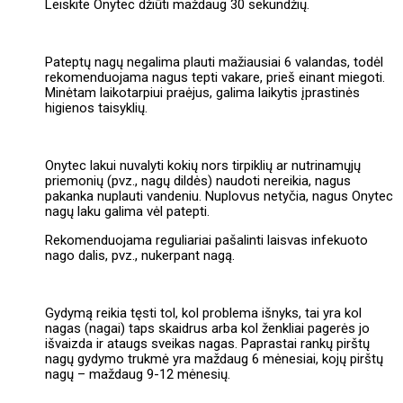
Leiskite Onytec džiūti maždaug 30 sekundžių.
Pateptų nagų negalima plauti mažiausiai 6 valandas, todėl
rekomenduojama nagus tepti vakare, prieš einant miegoti.
Minėtam laikotarpiui praėjus, galima laikytis įprastinės
higienos taisyklių.
Onytec lakui nuvalyti kokių nors tirpiklių ar nutrinamųjų
priemonių (pvz., nagų dildės) naudoti nereikia, nagus
pakanka nuplauti vandeniu. Nuplovus netyčia, nagus Onytec
nagų laku galima vėl patepti.
Rekomenduojama reguliariai pašalinti laisvas infekuoto
nago dalis, pvz., nukerpant nagą.
Gydymą reikia tęsti tol, kol problema išnyks, tai yra kol
nagas (nagai) taps skaidrus arba kol ženkliai pagerės jo
išvaizda ir ataugs sveikas nagas. Paprastai rankų pirštų
nagų gydymo trukmė yra maždaug 6 mėnesiai, kojų pirštų
nagų – maždaug 9-12 mėnesių.