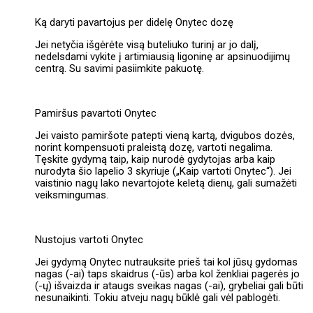
Ką daryti pavartojus per didelę Onytec dozę
Jei netyčia išgėrėte visą buteliuko turinį ar jo dalį,
nedelsdami vykite į artimiausią ligoninę ar apsinuodijimų
centrą. Su savimi pasiimkite pakuotę.
Pamiršus pavartoti Onytec
Jei vaisto pamiršote patepti vieną kartą, dvigubos dozės,
norint kompensuoti praleistą dozę, vartoti negalima.
Tęskite gydymą taip, kaip nurodė gydytojas arba kaip
nurodyta šio lapelio 3 skyriuje („Kaip vartoti Onytec“). Jei
vaistinio nagų lako nevartojote keletą dienų, gali sumažėti
veiksmingumas.
Nustojus vartoti Onytec
Jei gydymą Onytec nutrauksite prieš tai kol jūsų gydomas
nagas (-ai) taps skaidrus (-ūs) arba kol ženkliai pagerės jo
(-ų) išvaizda ir ataugs sveikas nagas (-ai), grybeliai gali būti
nesunaikinti. Tokiu atveju nagų būklė gali vėl pablogėti.