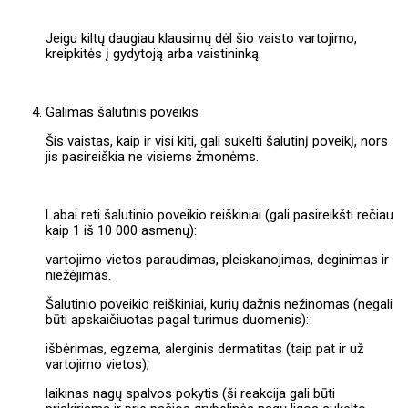
Jeigu kiltų daugiau klausimų dėl šio vaisto vartojimo,
kreipkitės į gydytoją arba vaistininką.
Galimas šalutinis poveikis
Šis vaistas, kaip ir visi kiti, gali sukelti šalutinį poveikį, nors
jis pasireiškia ne visiems žmonėms.
Labai reti šalutinio poveikio reiškiniai (gali pasireikšti rečiau
kaip 1 iš 10 000 asmenų):
vartojimo vietos paraudimas, pleiskanojimas, deginimas ir
niežėjimas.
Šalutinio poveikio reiškiniai, kurių dažnis nežinomas (negali
būti apskaičiuotas pagal turimus duomenis):
išbėrimas, egzema, alerginis dermatitas (taip pat ir už
vartojimo vietos);
laikinas nagų spalvos pokytis (ši reakcija gali būti