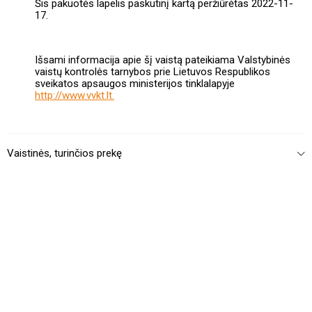
Šis pakuotės lapelis paskutinį kartą peržiūrėtas 2022-11-
17.
Išsami informacija apie šį vaistą pateikiama Valstybinės
vaistų kontrolės tarnybos prie Lietuvos Respublikos
sveikatos apsaugos ministerijos tinklalapyje
http://www.vvkt.lt.
Vaistinės, turinčios prekę