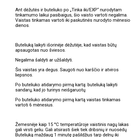
Ant dėžutės ir buteliuko po „Tinka iki/EXP“ nurodytam
tinkamumo laikui pasibaigus, šio vaisto vartoti negalima.
Vaistas tinkamas vartoti iki paskutinės nurodyto mėnesio
dienos.
Buteliuką laikyti išorinėje dėžutėje, kad vaistas būtų
apsaugotas nuo šviesos.
Negalima šaldyti ar užšaldyti.
Šis vaistas yra degus. Saugoti nuo karščio ir atviros
liepsnos.
Po buteliuko atidarymo pirmą kartą: buteliuką laikyti
sandarų, kad jo turinys neišgaruotų.
Po buteliuko atidarymo pirmą kartą vaistas tinkamas
vartoti 6 mėnesius.
Žemesnėje kaip 15 °C temperatūroje vaistinis nagų lakas
gali virsti geliu. Gali atsirasti šiek tiek dribsnių ir nuosėdų.
Buteliuką maždaug 1 minutę pašildžius tarp delnų iki