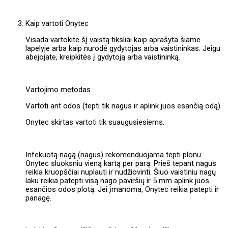
Kaip vartoti Onytec
Visada vartokite šį vaistą tiksliai kaip aprašyta šiame
lapelyje arba kaip nurodė gydytojas arba vaistininkas. Jeigu
abejojate, kreipkitės į gydytoją arba vaistininką.
Vartojimo metodas
Vartoti ant odos (tepti tik nagus ir aplink juos esančią odą).
Onytec skirtas vartoti tik suaugusiesiems.
Infekuotą nagą (nagus) rekomenduojama tepti plonu
Onytec sluoksniu vieną kartą per parą. Prieš tepant nagus
reikia kruopščiai nuplauti ir nudžiovinti. Šiuo vaistiniu nagų
laku reikia patepti visą nago paviršių ir 5 mm aplink juos
esančios odos plotą. Jei įmanoma, Onytec reikia patepti ir
panagę.