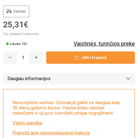
Vaistas
25,31€
Tik užsakant internetu
Vaistinės, turinčios prekę
Likutis 10+
Įdėti į krepšelį
Daugiau informacijos
Nereceptinis vaistas. Užsisakyti galite ne daugiau kaip
30 dienų gydymo kursui. Vaistai kitais vaistais
nekeičiami ir už juos sumokėti pinigai negrąžinami.
Vaistų paieška
Pranešti apie nepageidaujamą reakciją