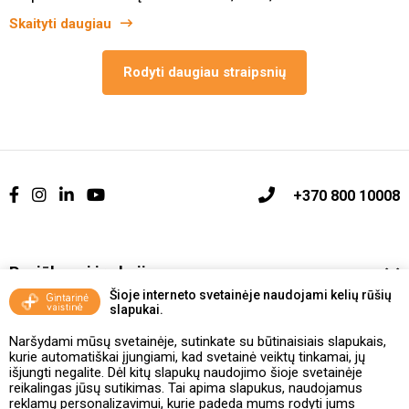
Skaityti daugiau
Rodyti daugiau straipsnių
+370 800 10008
Pasiūlymai ir akcijos
Šioje interneto svetainėje naudojami kelių rūšių
slapukai.
Vakcinavimo tvarka ir taisyklės
Naršydami mūsų svetainėje, sutinkate su būtinaisiais slapukais,
Kontaktai ir Karjera
kurie automatiškai įjungiami, kad svetainė veiktų tinkamai, jų
išjungti negalite. Dėl kitų slapukų naudojimo šioje svetainėje
reikalingas jūsų sutikimas. Tai apima slapukus, naudojamus
Taisyklės ir politika
reklamų personalizavimui, kurie padeda mums rodyti jums