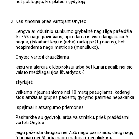
net pablogėjo, kreipkitės į gydytoją.
Kas žinotina prieš vartojant Onytec
Lengva ar vidutinio sunkumo grybelinė nagų liga pažeidžia
iki 75% nago paviršiaus, apimdama iš viso daugiausiai 5
nagus, (įskaitant kojų ir (arba) rankų pirštų nagus), bet
neapimdama nago matricos (mėnuliuko).
Onytec vartoti draudžiama:
jeigu yra alergija ciklopiroksui arba bet kuriai pagalbinei šio
vaisto medžiagai (jos išvardytos 6
skyriuje);
vaikams ir jaunesniems nei 18 metų paaugliams, kadangi
šios amžiaus grupės pacientų gydymo patirties nepakanka.
Įspėjimai ir atsargumo priemonės
Pasitarkite su gydytoju arba vaistininku, prieš pradėdami
vartoti Onytec
jeigu pažeista daugiau nei 75% nago paviršiaus, daug nagų
(daugiau nei 5) arba nago matrica (mėnuliukas);