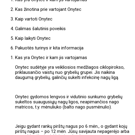
Kas žinotina prie vartojant Onytec
Kaip vartoti Onytec
Galimas šalutinis poveikis
Kaip laikyti Onytec
Pakuotės turinys ir kita informacija
Kas yra Onytec ir kam jis vartojamas
Onytec sudėtyje yra veikliosios medžiagos ciklopirokso,
priklausančio vaistų nuo grybelių grupei. Jis naikina
daugumą grybelių, galinčių sukelti infekcinę nagų ligą.
Onytec gydomos lengvos ir vidutinio sunkumo grybelių
sukeltos suaugusiųjų nagų ligos, neapimančios nago
matricos, t.y. mėnuliuko (balto nago pusmėnulio).
Jeigu gydant rankų pirštų nagus po 6 mėn., o gydant kojų
pirštų nagus – po 12 mėn. Jūsų savijauta nepagerėjo arba