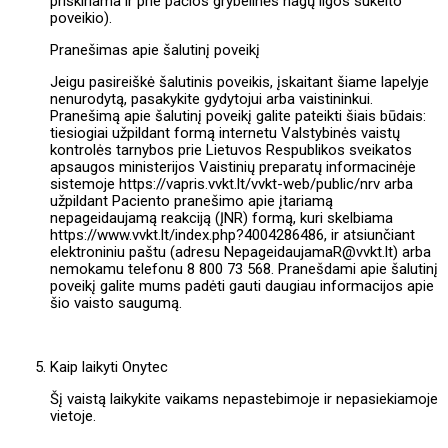
priskiriama ir prie pačios grybelinės nagų ligos sukelto
poveikio).
Pranešimas apie šalutinį poveikį
Jeigu pasireiškė šalutinis poveikis, įskaitant šiame lapelyje
nenurodytą, pasakykite gydytojui arba vaistininkui.
Pranešimą apie šalutinį poveikį galite pateikti šiais būdais:
tiesiogiai užpildant formą internetu Valstybinės vaistų
kontrolės tarnybos prie Lietuvos Respublikos sveikatos
apsaugos ministerijos Vaistinių preparatų informacinėje
sistemoje https://vapris.vvkt.lt/vvkt-web/public/nrv arba
užpildant Paciento pranešimo apie įtariamą
nepageidaujamą reakciją (ĮNR) formą, kuri skelbiama
https://www.vvkt.lt/index.php?4004286486, ir atsiunčiant
elektroniniu paštu (adresu NepageidaujamaR@vvkt.lt) arba
nemokamu telefonu 8 800 73 568. Pranešdami apie šalutinį
poveikį galite mums padėti gauti daugiau informacijos apie
šio vaisto saugumą.
Kaip laikyti Onytec
Šį vaistą laikykite vaikams nepastebimoje ir nepasiekiamoje
vietoje.