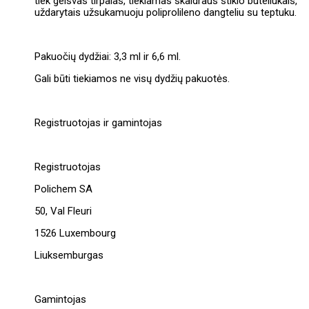
tiek gelsvas tirpalas, tiekiamas skaidraus stiklo buteliukais,
uždarytais užsukamuoju poliprolileno dangteliu su teptuku.
Pakuočių dydžiai: 3,3 ml ir 6,6 ml.
Gali būti tiekiamos ne visų dydžių pakuotės.
Registruotojas ir gamintojas
Registruotojas
Polichem SA
50, Val Fleuri
1526 Luxembourg
Liuksemburgas
Gamintojas