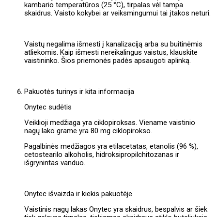
kambario temperatūros (25 °C), tirpalas vėl tampa
skaidrus. Vaisto kokybei ar veiksmingumui tai įtakos neturi.
Vaistų negalima išmesti į kanalizaciją arba su buitinėmis
atliekomis. Kaip išmesti nereikalingus vaistus, klauskite
vaistininko. Šios priemonės padės apsaugoti aplinką.
Pakuotės turinys ir kita informacija
Onytec sudėtis
Veiklioji medžiaga yra ciklopiroksas. Viename vaistinio
nagų lako grame yra 80 mg ciklopirokso.
Pagalbinės medžiagos yra etilacetatas, etanolis (96 %),
cetostearilo alkoholis, hidroksipropilchitozanas ir
išgrynintas vanduo.
Onytec išvaizda ir kiekis pakuotėje
Vaistinis nagų lakas Onytec yra skaidrus, bespalvis ar šiek