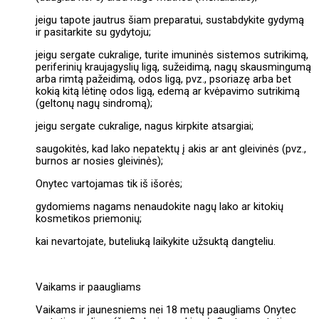
jeigu tapote jautrus šiam preparatui, sustabdykite gydymą
ir pasitarkite su gydytoju;
jeigu sergate cukralige, turite imuninės sistemos sutrikimą,
periferinių kraujagyslių ligą, sužeidimą, nagų skausmingumą
arba rimtą pažeidimą, odos ligą, pvz., psoriazę arba bet
kokią kitą lėtinę odos ligą, edemą ar kvėpavimo sutrikimą
(geltonų nagų sindromą);
jeigu sergate cukralige, nagus kirpkite atsargiai;
saugokitės, kad lako nepatektų į akis ar ant gleivinės (pvz.,
burnos ar nosies gleivinės);
Onytec vartojamas tik iš išorės;
gydomiems nagams nenaudokite nagų lako ar kitokių
kosmetikos priemonių;
kai nevartojate, buteliuką laikykite užsuktą dangteliu.
Vaikams ir paaugliams
Vaikams ir jaunesniems nei 18 metų paaugliams Onytec