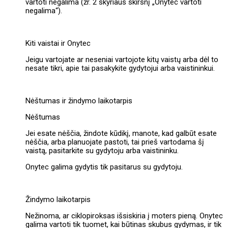
vartoti negalima (žr. 2 skyriaus skirsnį „Onytec vartoti
negalima“).
Kiti vaistai ir Onytec
Jeigu vartojate ar neseniai vartojote kitų vaistų arba dėl to
nesate tikri, apie tai pasakykite gydytojui arba vaistininkui.
Nėštumas ir žindymo laikotarpis
Nėštumas
Jei esate nėščia, žindote kūdikį, manote, kad galbūt esate
nėščia, arba planuojate pastoti, tai prieš vartodama šį
vaistą, pasitarkite su gydytoju arba vaistininku.
Onytec galima gydytis tik pasitarus su gydytoju.
Žindymo laikotarpis
Nežinoma, ar ciklopiroksas išsiskiria į moters pieną. Onytec
galima vartoti tik tuomet, kai būtinas skubus gydymas, ir tik