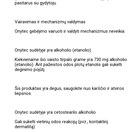
pasitarus su gydytoju.
Vairavimas ir mechanizmų valdymas
Onytec gebėjimo vairuoti ir valdyti mechanizmus neveikia.
Onytec sudėtyje yra alkoholio (etanolio)
Kiekviename šio vaisto tirpalo grame yra 730 mg alkoholio
(etanolio). Ant pažeistos odos plotų etanolis gali sukelti
deginimo pojūtį.
Šis produktas yra degus, saugokite nuo karščio ir atviros
liepsnos.
Onytec sudėtyje yra cetostearilo alkoholio
Gali sukelti vietinių odos reakcijų (pvz., kontaktinį
dermatitą).