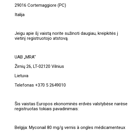
29016 Cortemaggiore (PC)
Italija
Jeigu apie šį vaistą norite sužinoti daugiau, kreipkitės į
vietinį registruotojo atstovą.
UAB „MRA“
Žirnių 26, LT-02120 Vilnius
Lietuva
Telefonas +370 5 2649010
Šis vaistas Europos ekonominės erdvės valstybėse narėse
registruotas tokiais pavadinimais:
Belgija: Myconail 80 mg/g vernis à ongles médicamenteux