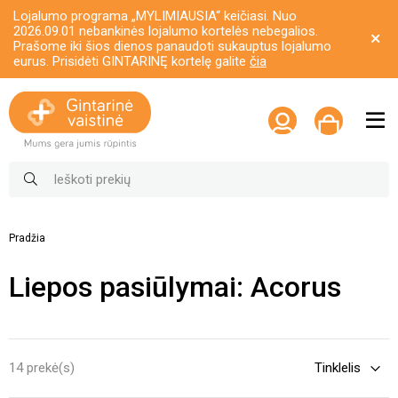
Lojalumo programa „MYLIMIAUSIA“ keičiasi. Nuo
2026.09.01 nebankinės lojalumo kortelės nebegalios.
Prašome iki šios dienos panaudoti sukauptus lojalumo
eurus. Prisidėti GINTARINĘ kortelę galite
čia
Pradžia
Liepos pasiūlymai: Acorus
14 prekė(s)