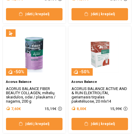
Įdėti į krepšelį
Įdėti į krepšelį
-50%
-50%
Acorus Balance
Acorus Balance
ACORUS BALANCE FIBER
ACORUS BALANCE ACTIVE AND
BEAUTY COLLAGEN, miltelių
& RUN ELEKTROLITAI,
skaidulos, odai / plaukams /
geriamasis tirpalas
nagams, 200 g
paketėliuose, 20 mlx14
15,19€
15,99€
7,60€
8,00€
Įdėti į krepšelį
Įdėti į krepšelį