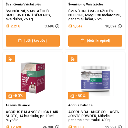
Švenčionių Vaistažolės
Švenčionių Vaistažolės
ŠVENČIONIŲ VAISTAŽOLĖS
ŠVENČIONIŲ VAISTAŽOLĖS
SMULKINTI LINŲ SĖMENYS,
NEURO-3, Miegui su melatoninu,
skaidulos, 250 g.
geriamieji lašai, 25ml
3,69€
10,09€
2,21€
5,04€
Įdėti į krepšelį
Įdėti į krepšelį
-50%
-50%
Acorus Balance
Acorus Balance
ACORUS BALANCE SILICA HAIR
ACORUS BALANCE COLLAGEN
SHOTS, 14 buteliukų po 10 ml
JOINTS POWDER, Milteliai
skysčio
geriamajam tirpalui, 400g
24,98€
29,99€
12,49€
15,00€