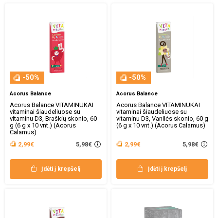
-50%
-50%
Acorus Balance
Acorus Balance
Acorus Balance VITAMINUKAI
Acorus Balance VITAMINUKAI
vitaminai šiaudeliuose su
vitaminai šiaudeliuose su
vitaminu D3, Braškių skonio, 60
vitaminu D3, Vanilės skonio, 60 g
g (6 g x 10 vnt.) (Acorus
(6 g x 10 vnt.) (Acorus Calamus)
Calamus)
5,98€
5,98€
2,99€
2,99€
Įdėti į krepšelį
Įdėti į krepšelį