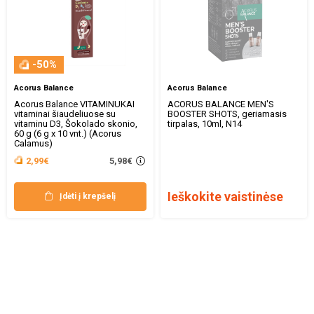
-50%
Acorus Balance
Acorus Balance
Acorus Balance VITAMINUKAI
ACORUS BALANCE MEN'S
vitaminai šiaudeliuose su
BOOSTER SHOTS, geriamasis
vitaminu D3, Šokolado skonio,
tirpalas, 10ml, N14
60 g (6 g x 10 vnt.) (Acorus
Calamus)
5,98€
2,99€
Ieškokite vaistinėse
Įdėti į krepšelį