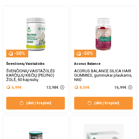
-50%
-50%
Švenčionių Vaistažolės
Acorus Balance
ŠVENČIONIŲ VAISTAŽOLĖS
ACORUS BALANCE SILICA HAIR
KARČIŲJŲ KIEČIŲ (PELYNO)
GUMMIES, guminukai plaukams,
ŽOLĖ, 60 kapsulių
N60
13,98€
16,99€
6,99€
8,50€
Įdėti į krepšelį
Įdėti į krepšelį