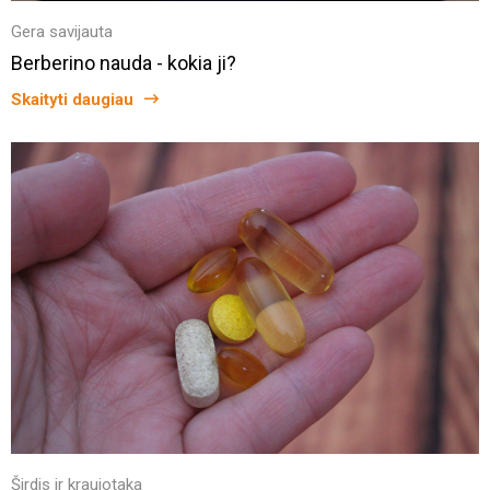
Gera savijauta
Berberino nauda - kokia ji?
Skaityti daugiau
Širdis ir kraujotaka