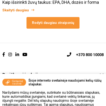
Kaip išsirinkti žuvų taukus: EPA, DHA, dozės ir forma
Skaityti daugiau
Rodyti daugiau straipsnių
+370 800 10008
Pasiūlymai ir akcijos
Šioje interneto svetainėje naudojami kelių rūšių
slapukai.
Vakcinavimo tvarka ir taisyklės
Naršydami mūsų svetainėje, sutinkate su būtinaisiais slapukais,
Kontaktai ir Karjera
kurie automatiškai įjungiami, kad svetainė veiktų tinkamai, jų
išjungti negalite. Dėl kitų slapukų naudojimo šioje svetainėje
reikalingas jūsų sutikimas. Tai apima slapukus, naudojamus