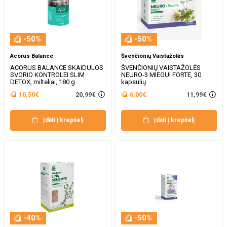
-50%
-50%
Acorus Balance
Švenčionių Vaistažolės
ACORUS BALANCE SKAIDULOS
ŠVENČIONIŲ VAISTAŽOLĖS
SVORIO KONTROLEI SLIM
NEURO-3 MIEGUI FORTE, 30
DETOX, milteliai, 180 g
kapsulių
20,99€
11,99€
10,50€
6,00€
Įdėti į krepšelį
Įdėti į krepšelį
-40%
-50%