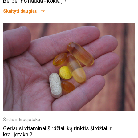
Berberino nauda - kokia ji?
Skaityti daugiau
Širdis ir kraujotaka
Geriausi vitaminai širdžiai: ką rinktis širdžiai ir
kraujotakai?