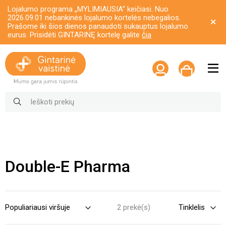
Lojalumo programa „MYLIMIAUSIA“ keičiasi. Nuo
2026.09.01 nebankinės lojalumo kortelės nebegalios.
Prašome iki šios dienos panaudoti sukauptus lojalumo
eurus. Prisidėti GINTARINĘ kortelę galite
čia
Double-E Pharma
2 prekė(s)