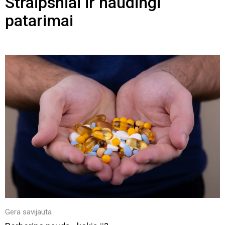
Straipsniai ir naudingi
patarimai
Gera savijauta